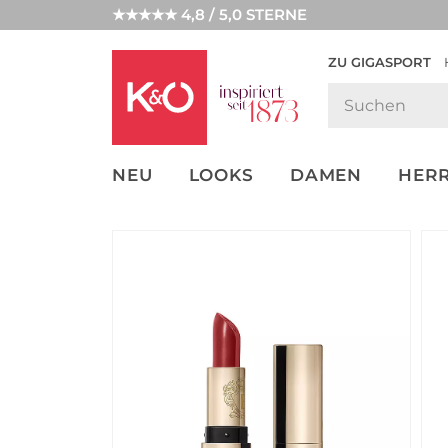
★★★★★ 4,8 / 5,0 STERNE
ZU GIGASPORT
GET THE
NEW IN
WEDDING
LOOK
VIBES
NEU
LOOKS
DAMEN
HER