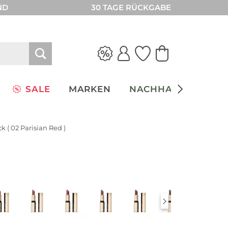
ND
30 TAGE RÜCKGABE
SALE
MARKEN
NACHHALTIGKEIT
ck ( 02 Parisian Red )