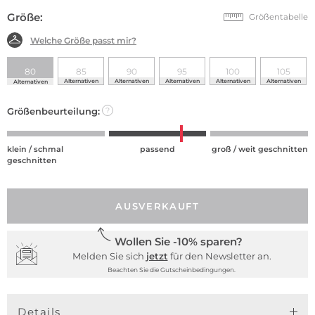
Größe:
Größentabelle
Welche Größe passt mir?
80
85
90
95
100
105
Alternativen
Alternativen
Alternativen
Alternativen
Alternativen
Alternativen
Größenbeurteilung:
?
klein / schmal
passend
groß / weit geschnitten
geschnitten
AUSVERKAUFT
Wollen Sie -10% sparen?
Melden Sie sich
jetzt
für den Newsletter an.
Beachten Sie die Gutscheinbedingungen.
Details