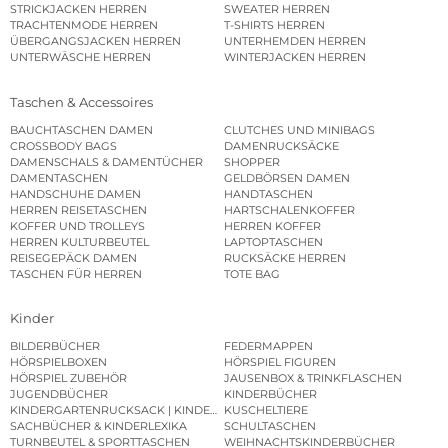
STRICKJACKEN HERREN
SWEATER HERREN
TRACHTENMODE HERREN
T-SHIRTS HERREN
ÜBERGANGSJACKEN HERREN
UNTERHEMDEN HERREN
UNTERWÄSCHE HERREN
WINTERJACKEN HERREN
Taschen & Accessoires
BAUCHTASCHEN DAMEN
CLUTCHES UND MINIBAGS
CROSSBODY BAGS
DAMENRUCKSÄCKE
DAMENSCHALS & DAMENTÜCHER
SHOPPER
DAMENTASCHEN
GELDBÖRSEN DAMEN
HANDSCHUHE DAMEN
HANDTASCHEN
HERREN REISETASCHEN
HARTSCHALENKOFFER
KOFFER UND TROLLEYS
HERREN KOFFER
HERREN KULTURBEUTEL
LAPTOPTASCHEN
REISEGEPÄCK DAMEN
RUCKSÄCKE HERREN
TASCHEN FÜR HERREN
TOTE BAG
Kinder
BILDERBÜCHER
FEDERMAPPEN
HÖRSPIELBOXEN
HÖRSPIEL FIGUREN
HÖRSPIEL ZUBEHÖR
JAUSENBOX & TRINKFLASCHEN
JUGENDBÜCHER
KINDERBÜCHER
KINDERGARTENRUCKSACK | KINDERGARTENBEUTEL
KUSCHELTIERE
SACHBÜCHER & KINDERLEXIKA
SCHULTASCHEN
TURNBEUTEL & SPORTTASCHEN
WEIHNACHTSKINDERBÜCHER