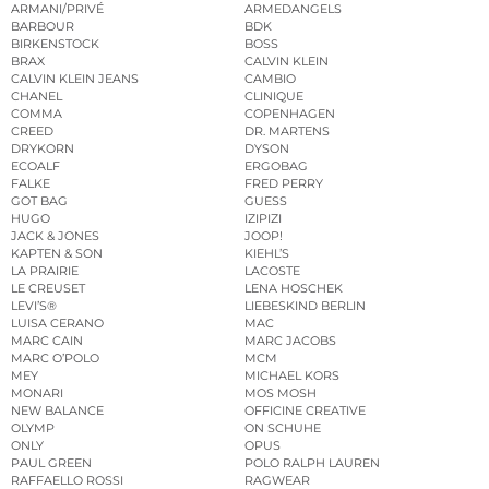
ARMANI/PRIVÉ
ARMEDANGELS
BARBOUR
BDK
BIRKENSTOCK
BOSS
BRAX
CALVIN KLEIN
CALVIN KLEIN JEANS
CAMBIO
CHANEL
CLINIQUE
COMMA
COPENHAGEN
CREED
DR. MARTENS
DRYKORN
DYSON
ECOALF
ERGOBAG
FALKE
FRED PERRY
GOT BAG
GUESS
HUGO
IZIPIZI
JACK & JONES
JOOP!
KAPTEN & SON
KIEHL’S
LA PRAIRIE
LACOSTE
LE CREUSET
LENA HOSCHEK
LEVI’S®
LIEBESKIND BERLIN
LUISA CERANO
MAC
MARC CAIN
MARC JACOBS
MARC O’POLO
MCM
MEY
MICHAEL KORS
MONARI
MOS MOSH
NEW BALANCE
OFFICINE CREATIVE
OLYMP
ON SCHUHE
ONLY
OPUS
PAUL GREEN
POLO RALPH LAUREN
RAFFAELLO ROSSI
RAGWEAR