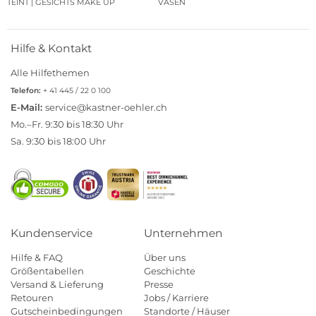
TEINT | GESICHTS MAKE UP
VASEN
Hilfe & Kontakt
Alle Hilfethemen
Telefon:
+ 41 445 / 22 0 100
E-Mail:
service@kastner-oehler.ch
Mo.–Fr. 9:30 bis 18:30 Uhr
Sa. 9:30 bis 18:00 Uhr
Kundenservice
Unternehmen
Hilfe & FAQ
Über uns
Größentabellen
Geschichte
Versand & Lieferung
Presse
Retouren
Jobs / Karriere
Gutscheinbedingungen
Standorte / Häuser