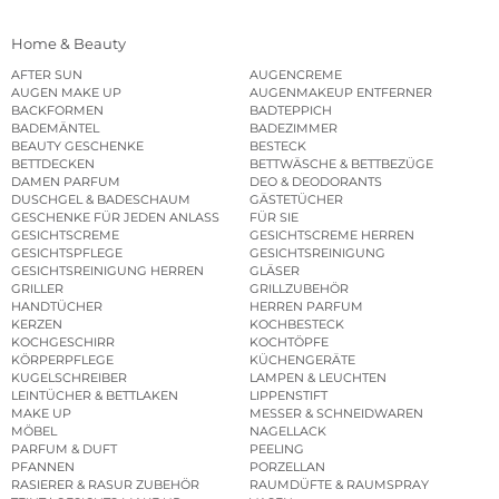
Home & Beauty
AFTER SUN
AUGENCREME
AUGEN MAKE UP
AUGENMAKEUP ENTFERNER
BACKFORMEN
BADTEPPICH
BADEMÄNTEL
BADEZIMMER
BEAUTY GESCHENKE
BESTECK
BETTDECKEN
BETTWÄSCHE & BETTBEZÜGE
DAMEN PARFUM
DEO & DEODORANTS
DUSCHGEL & BADESCHAUM
GÄSTETÜCHER
GESCHENKE FÜR JEDEN ANLASS
FÜR SIE
GESICHTSCREME
GESICHTSCREME HERREN
GESICHTSPFLEGE
GESICHTSREINIGUNG
GESICHTSREINIGUNG HERREN
GLÄSER
GRILLER
GRILLZUBEHÖR
HANDTÜCHER
HERREN PARFUM
KERZEN
KOCHBESTECK
KOCHGESCHIRR
KOCHTÖPFE
KÖRPERPFLEGE
KÜCHENGERÄTE
KUGELSCHREIBER
LAMPEN & LEUCHTEN
LEINTÜCHER & BETTLAKEN
LIPPENSTIFT
MAKE UP
MESSER & SCHNEIDWAREN
MÖBEL
NAGELLACK
PARFUM & DUFT
PEELING
PFANNEN
PORZELLAN
RASIERER & RASUR ZUBEHÖR
RAUMDÜFTE & RAUMSPRAY