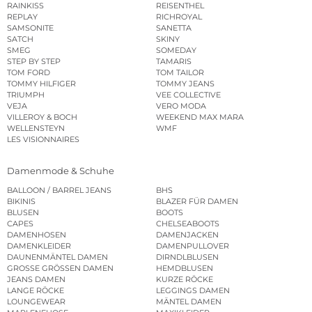
RAINKISS
REISENTHEL
REPLAY
RICHROYAL
SAMSONITE
SANETTA
SATCH
SKINY
SMEG
SOMEDAY
STEP BY STEP
TAMARIS
TOM FORD
TOM TAILOR
TOMMY HILFIGER
TOMMY JEANS
TRIUMPH
VEE COLLECTIVE
VEJA
VERO MODA
VILLEROY & BOCH
WEEKEND MAX MARA
WELLENSTEYN
WMF
LES VISIONNAIRES
Damenmode & Schuhe
BALLOON / BARREL JEANS
BHS
BIKINIS
BLAZER FÜR DAMEN
BLUSEN
BOOTS
CAPES
CHELSEABOOTS
DAMENHOSEN
DAMENJACKEN
DAMENKLEIDER
DAMENPULLOVER
DAUNENMÄNTEL DAMEN
DIRNDLBLUSEN
GROSSE GRÖSSEN DAMEN
HEMDBLUSEN
JEANS DAMEN
KURZE RÖCKE
LANGE RÖCKE
LEGGINGS DAMEN
LOUNGEWEAR
MÄNTEL DAMEN