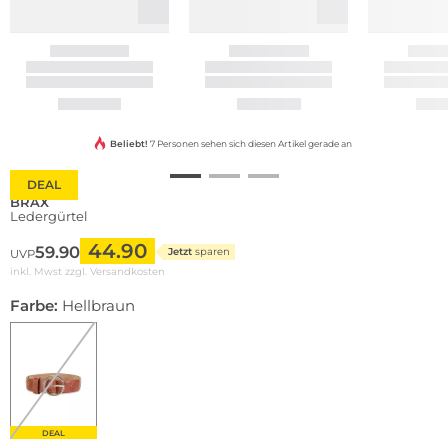
Beliebt!
7 Personen sehen sich diesen Artikel gerade an
DEAL
BRAX
Ledergürtel
44.90
59.90
Jetzt
sparen
UVP
inkl. Mwst zzgl.
Versandkosten
Farbe:
Hellbraun
DEAL