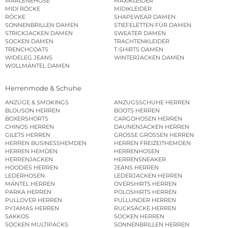
MARLENEHOSE
MAXIKLEIDER
MIDI RÖCKE
MIDIKLEIDER
RÖCKE
SHAPEWEAR DAMEN
SONNENBRILLEN DAMEN
STIEFELETTEN FÜR DAMEN
STRICKJACKEN DAMEN
SWEATER DAMEN
SOCKEN DAMEN
TRACHTENKLEIDER
TRENCHCOATS
T-SHIRTS DAMEN
WIDELEG JEANS
WINTERJACKEN DAMEN
WOLLMÄNTEL DAMEN
Herrenmode & Schuhe
ANZÜGE & SMOKINGS
ANZUGSSCHUHE HERREN
BLOUSON HERREN
BOOTS HERREN
BOXERSHORTS
CARGOHOSEN HERREN
CHINOS HERREN
DAUNENJACKEN HERREN
GILETS HERREN
GROSSE GRÖSSEN HERREN
HERREN BUSINESSHEMDEN
HERREN FREIZEITHEMDEN
HERREN HEMDEN
HERRENHOSEN
HERRENJACKEN
HERRENSNEAKER
HOODIES HERREN
JEANS HERREN
LEDERHOSEN
LEDERJACKEN HERREN
MÄNTEL HERREN
OVERSHIRTS HERREN
PARKA HERREN
POLOSHIRTS HERREN
PULLOVER HERREN
PULLUNDER HERREN
PYJAMAS HERREN
RUCKSÄCKE HERREN
SAKKOS
SOCKEN HERREN
SOCKEN MULTIPACKS
SONNENBRILLEN HERREN