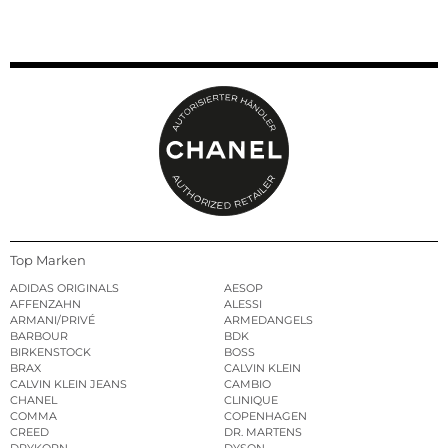
Top Marken
ADIDAS ORIGINALS
AESOP
AFFENZAHN
ALESSI
ARMANI/PRIVÉ
ARMEDANGELS
BARBOUR
BDK
BIRKENSTOCK
BOSS
BRAX
CALVIN KLEIN
CALVIN KLEIN JEANS
CAMBIO
CHANEL
CLINIQUE
COMMA
COPENHAGEN
CREED
DR. MARTENS