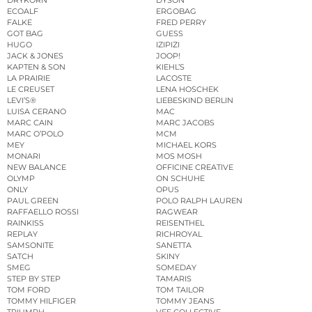
DRYKORN
DYSON
ECOALF
ERGOBAG
FALKE
FRED PERRY
GOT BAG
GUESS
HUGO
IZIPIZI
JACK & JONES
JOOP!
KAPTEN & SON
KIEHL’S
LA PRAIRIE
LACOSTE
LE CREUSET
LENA HOSCHEK
LEVI’S®
LIEBESKIND BERLIN
LUISA CERANO
MAC
MARC CAIN
MARC JACOBS
MARC O’POLO
MCM
MEY
MICHAEL KORS
MONARI
MOS MOSH
NEW BALANCE
OFFICINE CREATIVE
OLYMP
ON SCHUHE
ONLY
OPUS
PAUL GREEN
POLO RALPH LAUREN
RAFFAELLO ROSSI
RAGWEAR
RAINKISS
REISENTHEL
REPLAY
RICHROYAL
SAMSONITE
SANETTA
SATCH
SKINY
SMEG
SOMEDAY
STEP BY STEP
TAMARIS
TOM FORD
TOM TAILOR
TOMMY HILFIGER
TOMMY JEANS