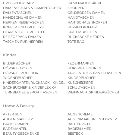
CROSSBODY BAGS
DAMENRUCKSÄCKE
DAMENSCHALS & DAMENTÜCHER
SHOPPER
DAMENTASCHEN
GELDBÖRSEN DAMEN
HANDSCHUHE DAMEN
HANDTASCHEN
HERREN REISETASCHEN
HARTSCHALENKOFFER
KOFFER UND TROLLEYS
HERREN KOFFER
HERREN KULTURBEUTEL
LAPTOPTASCHEN
REISEGEPÄCK DAMEN
RUCKSÄCKE HERREN
TASCHEN FÜR HERREN
TOTE BAG
Kinder
BILDERBÜCHER
FEDERMAPPEN
HÖRSPIELBOXEN
HÖRSPIEL FIGUREN
HÖRSPIEL ZUBEHÖR
JAUSENBOX & TRINKFLASCHEN
JUGENDBÜCHER
KINDERBÜCHER
KINDERGARTENRUCKSACK | KINDERGARTENBEUTEL
KUSCHELTIERE
SACHBÜCHER & KINDERLEXIKA
SCHULTASCHEN
TURNBEUTEL & SPORTTASCHEN
WEIHNACHTSKINDERBÜCHER
Home & Beauty
AFTER SUN
AUGENCREME
AUGEN MAKE UP
AUGENMAKEUP ENTFERNER
BACKFORMEN
BADTEPPICH
BADEMÄNTEL
BADEZIMMER
BEAUTY GESCHENKE
BESTECK