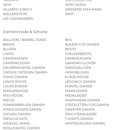
TRIUMPH
VEE COLLECTIVE
VEJA
VERO MODA
VILLEROY & BOCH
WEEKEND MAX MARA
WELLENSTEYN
WMF
LES VISIONNAIRES
Damenmode & Schuhe
BALLOON / BARREL JEANS
BHS
BIKINIS
BLAZER FÜR DAMEN
BLUSEN
BOOTS
CAPES
CHELSEABOOTS
DAMENHOSEN
DAMENJACKEN
DAMENKLEIDER
DAMENPULLOVER
DAUNENMÄNTEL DAMEN
DIRNDLBLUSEN
GROSSE GRÖSSEN DAMEN
HEMDBLUSEN
JEANS DAMEN
KURZE RÖCKE
LANGE RÖCKE
LEGGINGS DAMEN
LOUNGEWEAR
MÄNTEL DAMEN
MARLENEHOSE
MAXIKLEIDER
MIDI RÖCKE
MIDIKLEIDER
RÖCKE
SHAPEWEAR DAMEN
SONNENBRILLEN DAMEN
STIEFELETTEN FÜR DAMEN
STRICKJACKEN DAMEN
SWEATER DAMEN
SOCKEN DAMEN
TRACHTENKLEIDER
TRENCHCOATS
T-SHIRTS DAMEN
WIDELEG JEANS
WINTERJACKEN DAMEN
WOLLMÄNTEL DAMEN