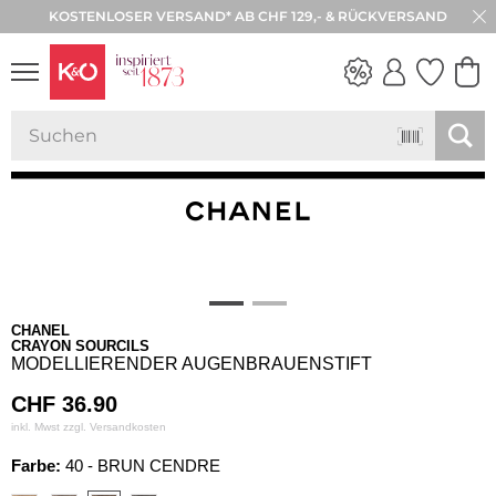
KOSTENLOSER VERSAND* AB CHF 129,- & RÜCKVERSAND
NEW IN
WEDDING
VIBES
CHANEL
CRAYON SOURCILS
MODELLIERENDER AUGENBRAUENSTIFT
CHF
36.90
inkl. Mwst zzgl.
Versandkosten
Farbe:
40 - BRUN CENDRE