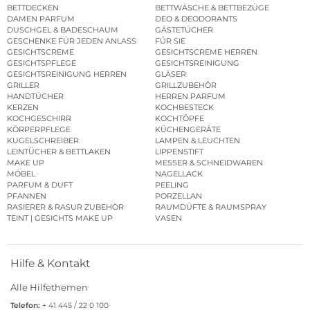
BETTDECKEN
BETTWÄSCHE & BETTBEZÜGE
DAMEN PARFUM
DEO & DEODORANTS
DUSCHGEL & BADESCHAUM
GÄSTETÜCHER
GESCHENKE FÜR JEDEN ANLASS
FÜR SIE
GESICHTSCREME
GESICHTSCREME HERREN
GESICHTSPFLEGE
GESICHTSREINIGUNG
GESICHTSREINIGUNG HERREN
GLÄSER
GRILLER
GRILLZUBEHÖR
HANDTÜCHER
HERREN PARFUM
KERZEN
KOCHBESTECK
KOCHGESCHIRR
KOCHTÖPFE
KÖRPERPFLEGE
KÜCHENGERÄTE
KUGELSCHREIBER
LAMPEN & LEUCHTEN
LEINTÜCHER & BETTLAKEN
LIPPENSTIFT
MAKE UP
MESSER & SCHNEIDWAREN
MÖBEL
NAGELLACK
PARFUM & DUFT
PEELING
PFANNEN
PORZELLAN
RASIERER & RASUR ZUBEHÖR
RAUMDÜFTE & RAUMSPRAY
TEINT | GESICHTS MAKE UP
VASEN
Hilfe & Kontakt
Alle Hilfethemen
Telefon:
+ 41 445 / 22 0 100