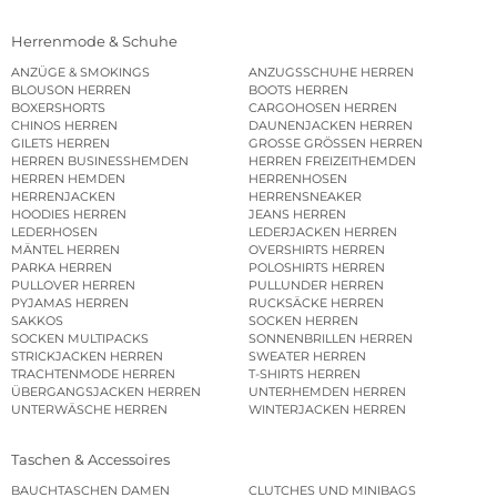
Herrenmode & Schuhe
ANZÜGE & SMOKINGS
ANZUGSSCHUHE HERREN
BLOUSON HERREN
BOOTS HERREN
BOXERSHORTS
CARGOHOSEN HERREN
CHINOS HERREN
DAUNENJACKEN HERREN
GILETS HERREN
GROSSE GRÖSSEN HERREN
HERREN BUSINESSHEMDEN
HERREN FREIZEITHEMDEN
HERREN HEMDEN
HERRENHOSEN
HERRENJACKEN
HERRENSNEAKER
HOODIES HERREN
JEANS HERREN
LEDERHOSEN
LEDERJACKEN HERREN
MÄNTEL HERREN
OVERSHIRTS HERREN
PARKA HERREN
POLOSHIRTS HERREN
PULLOVER HERREN
PULLUNDER HERREN
PYJAMAS HERREN
RUCKSÄCKE HERREN
SAKKOS
SOCKEN HERREN
SOCKEN MULTIPACKS
SONNENBRILLEN HERREN
STRICKJACKEN HERREN
SWEATER HERREN
TRACHTENMODE HERREN
T-SHIRTS HERREN
ÜBERGANGSJACKEN HERREN
UNTERHEMDEN HERREN
UNTERWÄSCHE HERREN
WINTERJACKEN HERREN
Taschen & Accessoires
BAUCHTASCHEN DAMEN
CLUTCHES UND MINIBAGS