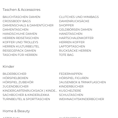
Taschen & Accessoires
BAUCHTASCHEN DAMEN
CLUTCHES UND MINIBAGS
CROSSBODY BAGS
DAMENRUCKSÄCKE
DAMENSCHALS & DAMENTÜCHER
SHOPPER
DAMENTASCHEN
GELDBÖRSEN DAMEN
HANDSCHUHE DAMEN
HANDTASCHEN
HERREN REISETASCHEN
HARTSCHALENKOFFER
KOFFER UND TROLLEYS
HERREN KOFFER
HERREN KULTURBEUTEL
LAPTOPTASCHEN
REISEGEPÄCK DAMEN
RUCKSÄCKE HERREN
TASCHEN FÜR HERREN
TOTE BAG
Kinder
BILDERBÜCHER
FEDERMAPPEN
HÖRSPIELBOXEN
HÖRSPIEL FIGUREN
HÖRSPIEL ZUBEHÖR
JAUSENBOX & TRINKFLASCHEN
JUGENDBÜCHER
KINDERBÜCHER
KINDERGARTENRUCKSACK | KINDERGARTENBEUTEL
KUSCHELTIERE
SACHBÜCHER & KINDERLEXIKA
SCHULTASCHEN
TURNBEUTEL & SPORTTASCHEN
WEIHNACHTSKINDERBÜCHER
Home & Beauty