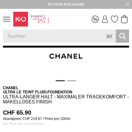
30 TAGE RÜCKGABE
NEW IN
WEDDING
VIBES
CHANEL
ULTRA LE TEINT FLUID-FOUNDATION
ULTRA-LANGER HALT - MAXIMALER TRAGEKOMFORT -
MAKELLOSES FINISH
CHF
65.90
Grundpreis: CHF 219.67 / Preis pro 100ml
inkl. Mwst zzgl.
Versandkosten