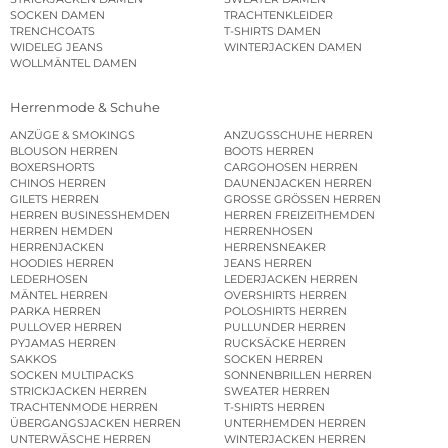
SOCKEN DAMEN
TRACHTENKLEIDER
TRENCHCOATS
T-SHIRTS DAMEN
WIDELEG JEANS
WINTERJACKEN DAMEN
WOLLMÄNTEL DAMEN
Herrenmode & Schuhe
ANZÜGE & SMOKINGS
ANZUGSSCHUHE HERREN
BLOUSON HERREN
BOOTS HERREN
BOXERSHORTS
CARGOHOSEN HERREN
CHINOS HERREN
DAUNENJACKEN HERREN
GILETS HERREN
GROSSE GRÖSSEN HERREN
HERREN BUSINESSHEMDEN
HERREN FREIZEITHEMDEN
HERREN HEMDEN
HERRENHOSEN
HERRENJACKEN
HERRENSNEAKER
HOODIES HERREN
JEANS HERREN
LEDERHOSEN
LEDERJACKEN HERREN
MÄNTEL HERREN
OVERSHIRTS HERREN
PARKA HERREN
POLOSHIRTS HERREN
PULLOVER HERREN
PULLUNDER HERREN
PYJAMAS HERREN
RUCKSÄCKE HERREN
SAKKOS
SOCKEN HERREN
SOCKEN MULTIPACKS
SONNENBRILLEN HERREN
STRICKJACKEN HERREN
SWEATER HERREN
TRACHTENMODE HERREN
T-SHIRTS HERREN
ÜBERGANGSJACKEN HERREN
UNTERHEMDEN HERREN
UNTERWÄSCHE HERREN
WINTERJACKEN HERREN