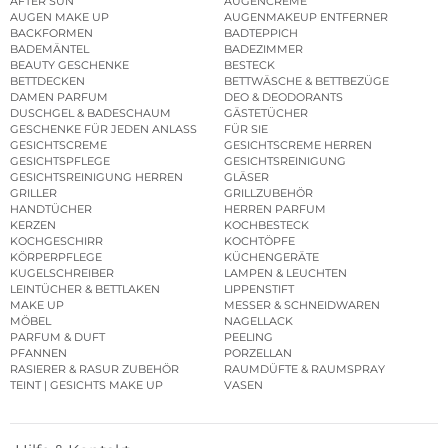
AFTER SUN
AUGENCREME
AUGEN MAKE UP
AUGENMAKEUP ENTFERNER
BACKFORMEN
BADTEPPICH
BADEMÄNTEL
BADEZIMMER
BEAUTY GESCHENKE
BESTECK
BETTDECKEN
BETTWÄSCHE & BETTBEZÜGE
DAMEN PARFUM
DEO & DEODORANTS
DUSCHGEL & BADESCHAUM
GÄSTETÜCHER
GESCHENKE FÜR JEDEN ANLASS
FÜR SIE
GESICHTSCREME
GESICHTSCREME HERREN
GESICHTSPFLEGE
GESICHTSREINIGUNG
GESICHTSREINIGUNG HERREN
GLÄSER
GRILLER
GRILLZUBEHÖR
HANDTÜCHER
HERREN PARFUM
KERZEN
KOCHBESTECK
KOCHGESCHIRR
KOCHTÖPFE
KÖRPERPFLEGE
KÜCHENGERÄTE
KUGELSCHREIBER
LAMPEN & LEUCHTEN
LEINTÜCHER & BETTLAKEN
LIPPENSTIFT
MAKE UP
MESSER & SCHNEIDWAREN
MÖBEL
NAGELLACK
PARFUM & DUFT
PEELING
PFANNEN
PORZELLAN
RASIERER & RASUR ZUBEHÖR
RAUMDÜFTE & RAUMSPRAY
TEINT | GESICHTS MAKE UP
VASEN