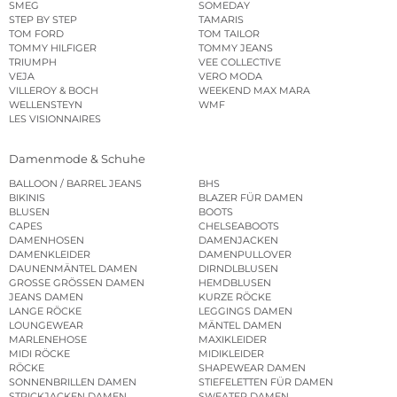
SMEG
SOMEDAY
STEP BY STEP
TAMARIS
TOM FORD
TOM TAILOR
TOMMY HILFIGER
TOMMY JEANS
TRIUMPH
VEE COLLECTIVE
VEJA
VERO MODA
VILLEROY & BOCH
WEEKEND MAX MARA
WELLENSTEYN
WMF
LES VISIONNAIRES
Damenmode & Schuhe
BALLOON / BARREL JEANS
BHS
BIKINIS
BLAZER FÜR DAMEN
BLUSEN
BOOTS
CAPES
CHELSEABOOTS
DAMENHOSEN
DAMENJACKEN
DAMENKLEIDER
DAMENPULLOVER
DAUNENMÄNTEL DAMEN
DIRNDLBLUSEN
GROSSE GRÖSSEN DAMEN
HEMDBLUSEN
JEANS DAMEN
KURZE RÖCKE
LANGE RÖCKE
LEGGINGS DAMEN
LOUNGEWEAR
MÄNTEL DAMEN
MARLENEHOSE
MAXIKLEIDER
MIDI RÖCKE
MIDIKLEIDER
RÖCKE
SHAPEWEAR DAMEN
SONNENBRILLEN DAMEN
STIEFELETTEN FÜR DAMEN
STRICKJACKEN DAMEN
SWEATER DAMEN