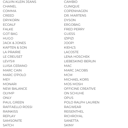
CALVIN KLEIN JEANS
CAMBIO
CHANEL
CLINIQUE
COMMA
COPENHAGEN
CREED
DR. MARTENS
DRYKORN
DYSON
ECOALF
ERGOBAG
FALKE
FRED PERRY
GOT BAG
GUESS
HUGO
IZIPIZI
JACK & JONES
JOOP!
KAPTEN & SON
KIEHL’S
LA PRAIRIE
LACOSTE
LE CREUSET
LENA HOSCHEK
LEVI’S®
LIEBESKIND BERLIN
LUISA CERANO
MAC
MARC CAIN
MARC JACOBS
MARC O’POLO
MCM
MEY
MICHAEL KORS
MONARI
MOS MOSH
NEW BALANCE
OFFICINE CREATIVE
OLYMP
ON SCHUHE
ONLY
OPUS
PAUL GREEN
POLO RALPH LAUREN
RAFFAELLO ROSSI
RAGWEAR
RAINKISS
REISENTHEL
REPLAY
RICHROYAL
SAMSONITE
SANETTA
SATCH
SKINY