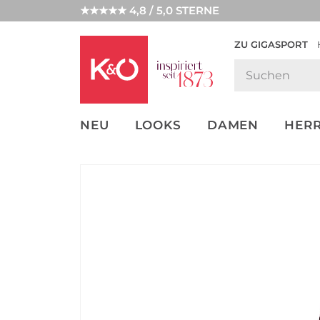
★★★★★ 4,8 / 5,0 STERNE
ZU GIGASPORT
GET THE
NEW IN
WEDDING
LOOK
VIBES
NEU
LOOKS
DAMEN
HER