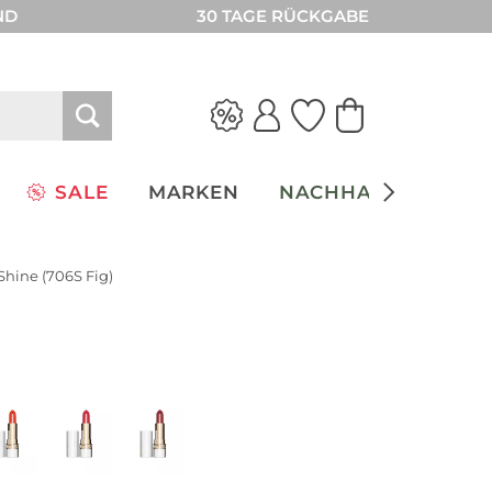
ND
30 TAGE RÜCKGABE
SALE
MARKEN
NACHHALTIGKEIT
 Shine (706S Fig)