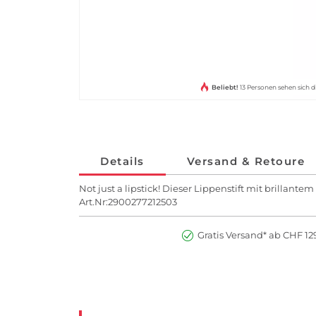
Beliebt!
13 Personen sehen sich d
Details
Versand & Retoure
Not just a lipstick! Dieser Lippenstift mit brillan
Art.Nr:2900277212503
Gratis Versand* ab CHF 129