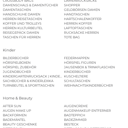
CROSSBODY BAGS
DAMENRUCKSÄCKE
DAMENSCHALS & DAMENTÜCHER
SHOPPER
DAMENTASCHEN
GELDBÖRSEN DAMEN
HANDSCHUHE DAMEN
HANDTASCHEN
HERREN REISETASCHEN
HARTSCHALENKOFFER
KOFFER UND TROLLEYS
HERREN KOFFER
HERREN KULTURBEUTEL
LAPTOPTASCHEN
REISEGEPÄCK DAMEN
RUCKSÄCKE HERREN
TASCHEN FÜR HERREN
TOTE BAG
Kinder
BILDERBÜCHER
FEDERMAPPEN
HÖRSPIELBOXEN
HÖRSPIEL FIGUREN
HÖRSPIEL ZUBEHÖR
JAUSENBOX & TRINKFLASCHEN
JUGENDBÜCHER
KINDERBÜCHER
KINDERGARTENRUCKSACK | KINDERGARTENBEUTEL
KUSCHELTIERE
SACHBÜCHER & KINDERLEXIKA
SCHULTASCHEN
TURNBEUTEL & SPORTTASCHEN
WEIHNACHTSKINDERBÜCHER
Home & Beauty
AFTER SUN
AUGENCREME
AUGEN MAKE UP
AUGENMAKEUP ENTFERNER
BACKFORMEN
BADTEPPICH
BADEMÄNTEL
BADEZIMMER
BEAUTY GESCHENKE
BESTECK