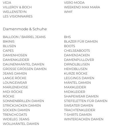
VEJA
VERO MODA
VILLEROY & BOCH
WEEKEND MAX MARA
WELLENSTEYN
WMF
LES VISIONNAIRES
Damenmode & Schuhe
BALLOON / BARREL JEANS
BHS
BIKINIS
BLAZER FÜR DAMEN
BLUSEN
BOOTS
CAPES
CHELSEABOOTS
DAMENHOSEN
DAMENJACKEN
DAMENKLEIDER
DAMENPULLOVER
DAUNENMÄNTEL DAMEN
DIRNDLBLUSEN
GROSSE GRÖSSEN DAMEN
HEMDBLUSEN
JEANS DAMEN
KURZE RÖCKE
LANGE RÖCKE
LEGGINGS DAMEN
LOUNGEWEAR
MÄNTEL DAMEN
MARLENEHOSE
MAXIKLEIDER
MIDI RÖCKE
MIDIKLEIDER
RÖCKE
SHAPEWEAR DAMEN
SONNENBRILLEN DAMEN
STIEFELETTEN FÜR DAMEN
STRICKJACKEN DAMEN
SWEATER DAMEN
SOCKEN DAMEN
TRACHTENKLEIDER
TRENCHCOATS
T-SHIRTS DAMEN
WIDELEG JEANS
WINTERJACKEN DAMEN
WOLLMÄNTEL DAMEN