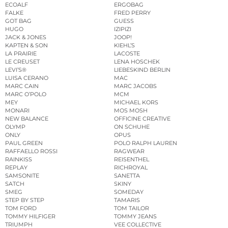
ECOALF
ERGOBAG
FALKE
FRED PERRY
GOT BAG
GUESS
HUGO
IZIPIZI
JACK & JONES
JOOP!
KAPTEN & SON
KIEHL’S
LA PRAIRIE
LACOSTE
LE CREUSET
LENA HOSCHEK
LEVI’S®
LIEBESKIND BERLIN
LUISA CERANO
MAC
MARC CAIN
MARC JACOBS
MARC O’POLO
MCM
MEY
MICHAEL KORS
MONARI
MOS MOSH
NEW BALANCE
OFFICINE CREATIVE
OLYMP
ON SCHUHE
ONLY
OPUS
PAUL GREEN
POLO RALPH LAUREN
RAFFAELLO ROSSI
RAGWEAR
RAINKISS
REISENTHEL
REPLAY
RICHROYAL
SAMSONITE
SANETTA
SATCH
SKINY
SMEG
SOMEDAY
STEP BY STEP
TAMARIS
TOM FORD
TOM TAILOR
TOMMY HILFIGER
TOMMY JEANS
TRIUMPH
VEE COLLECTIVE