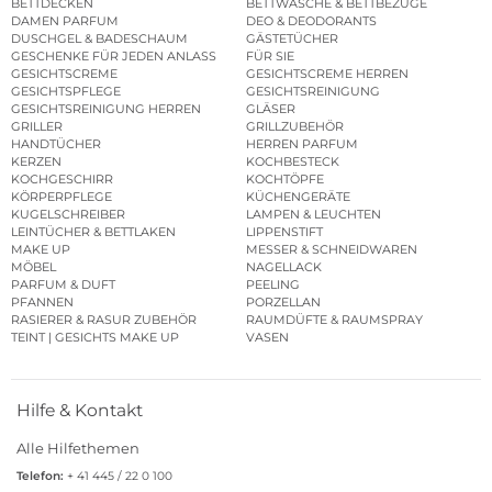
BETTDECKEN
BETTWÄSCHE & BETTBEZÜGE
DAMEN PARFUM
DEO & DEODORANTS
DUSCHGEL & BADESCHAUM
GÄSTETÜCHER
GESCHENKE FÜR JEDEN ANLASS
FÜR SIE
GESICHTSCREME
GESICHTSCREME HERREN
GESICHTSPFLEGE
GESICHTSREINIGUNG
GESICHTSREINIGUNG HERREN
GLÄSER
GRILLER
GRILLZUBEHÖR
HANDTÜCHER
HERREN PARFUM
KERZEN
KOCHBESTECK
KOCHGESCHIRR
KOCHTÖPFE
KÖRPERPFLEGE
KÜCHENGERÄTE
KUGELSCHREIBER
LAMPEN & LEUCHTEN
LEINTÜCHER & BETTLAKEN
LIPPENSTIFT
MAKE UP
MESSER & SCHNEIDWAREN
MÖBEL
NAGELLACK
PARFUM & DUFT
PEELING
PFANNEN
PORZELLAN
RASIERER & RASUR ZUBEHÖR
RAUMDÜFTE & RAUMSPRAY
TEINT | GESICHTS MAKE UP
VASEN
Hilfe & Kontakt
Alle Hilfethemen
Telefon:
+ 41 445 / 22 0 100