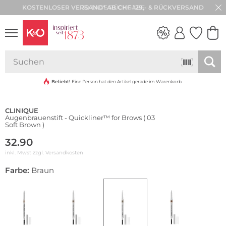
30 TAGE RÜCKGABE
NEW IN
WEDDING
VIBES
Beliebt!
Eine Person hat den Artikel gerade im Warenkorb
CLINIQUE
Augenbrauenstift - Quickliner™ for Brows ( 03
Soft Brown )
32.90
inkl. Mwst zzgl.
Versandkosten
Farbe:
Braun