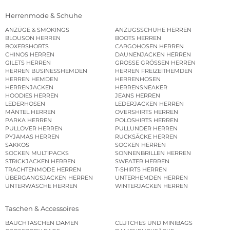
Herrenmode & Schuhe
ANZÜGE & SMOKINGS
ANZUGSSCHUHE HERREN
BLOUSON HERREN
BOOTS HERREN
BOXERSHORTS
CARGOHOSEN HERREN
CHINOS HERREN
DAUNENJACKEN HERREN
GILETS HERREN
GROSSE GRÖSSEN HERREN
HERREN BUSINESSHEMDEN
HERREN FREIZEITHEMDEN
HERREN HEMDEN
HERRENHOSEN
HERRENJACKEN
HERRENSNEAKER
HOODIES HERREN
JEANS HERREN
LEDERHOSEN
LEDERJACKEN HERREN
MÄNTEL HERREN
OVERSHIRTS HERREN
PARKA HERREN
POLOSHIRTS HERREN
PULLOVER HERREN
PULLUNDER HERREN
PYJAMAS HERREN
RUCKSÄCKE HERREN
SAKKOS
SOCKEN HERREN
SOCKEN MULTIPACKS
SONNENBRILLEN HERREN
STRICKJACKEN HERREN
SWEATER HERREN
TRACHTENMODE HERREN
T-SHIRTS HERREN
ÜBERGANGSJACKEN HERREN
UNTERHEMDEN HERREN
UNTERWÄSCHE HERREN
WINTERJACKEN HERREN
Taschen & Accessoires
BAUCHTASCHEN DAMEN
CLUTCHES UND MINIBAGS