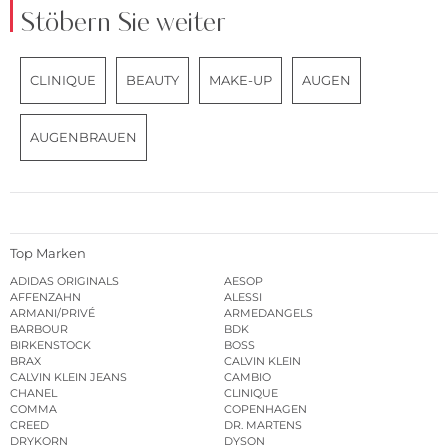
Stöbern Sie weiter
CLINIQUE
BEAUTY
MAKE-UP
AUGEN
AUGENBRAUEN
Top Marken
ADIDAS ORIGINALS
AESOP
AFFENZAHN
ALESSI
ARMANI/PRIVÉ
ARMEDANGELS
BARBOUR
BDK
BIRKENSTOCK
BOSS
BRAX
CALVIN KLEIN
CALVIN KLEIN JEANS
CAMBIO
CHANEL
CLINIQUE
COMMA
COPENHAGEN
CREED
DR. MARTENS
DRYKORN
DYSON