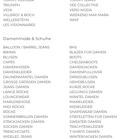
TRIUMPH
VEE COLLECTIVE
VEJA
VERO MODA
VILLEROY & BOCH
WEEKEND MAX MARA
WELLENSTEYN
WMF
LES VISIONNAIRES
Damenmode & Schuhe
BALLOON / BARREL JEANS
BHS
BIKINIS
BLAZER FÜR DAMEN
BLUSEN
BOOTS
CAPES
CHELSEABOOTS
DAMENHOSEN
DAMENJACKEN
DAMENKLEIDER
DAMENPULLOVER
DAUNENMÄNTEL DAMEN
DIRNDLBLUSEN
GROSSE GRÖSSEN DAMEN
HEMDBLUSEN
JEANS DAMEN
KURZE RÖCKE
LANGE RÖCKE
LEGGINGS DAMEN
LOUNGEWEAR
MÄNTEL DAMEN
MARLENEHOSE
MAXIKLEIDER
MIDI RÖCKE
MIDIKLEIDER
RÖCKE
SHAPEWEAR DAMEN
SONNENBRILLEN DAMEN
STIEFELETTEN FÜR DAMEN
STRICKJACKEN DAMEN
SWEATER DAMEN
SOCKEN DAMEN
TRACHTENKLEIDER
TRENCHCOATS
T-SHIRTS DAMEN
WIDELEG JEANS
WINTERJACKEN DAMEN