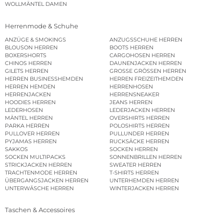
WOLLMÄNTEL DAMEN
Herrenmode & Schuhe
ANZÜGE & SMOKINGS
ANZUGSSCHUHE HERREN
BLOUSON HERREN
BOOTS HERREN
BOXERSHORTS
CARGOHOSEN HERREN
CHINOS HERREN
DAUNENJACKEN HERREN
GILETS HERREN
GROSSE GRÖSSEN HERREN
HERREN BUSINESSHEMDEN
HERREN FREIZEITHEMDEN
HERREN HEMDEN
HERRENHOSEN
HERRENJACKEN
HERRENSNEAKER
HOODIES HERREN
JEANS HERREN
LEDERHOSEN
LEDERJACKEN HERREN
MÄNTEL HERREN
OVERSHIRTS HERREN
PARKA HERREN
POLOSHIRTS HERREN
PULLOVER HERREN
PULLUNDER HERREN
PYJAMAS HERREN
RUCKSÄCKE HERREN
SAKKOS
SOCKEN HERREN
SOCKEN MULTIPACKS
SONNENBRILLEN HERREN
STRICKJACKEN HERREN
SWEATER HERREN
TRACHTENMODE HERREN
T-SHIRTS HERREN
ÜBERGANGSJACKEN HERREN
UNTERHEMDEN HERREN
UNTERWÄSCHE HERREN
WINTERJACKEN HERREN
Taschen & Accessoires