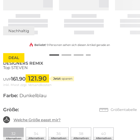
Nachhaltig
Beliebt!
9 Personen sehen sich diesen Artikel gerade an
DEAL
DESIGNERS REMIX
Top STEVEN
121.90
161.90
Jetzt
sparen
UVP
inkl. Mwst zzgl.
Versandkosten
Farbe:
Dunkelblau
Größe:
Größentabelle
Welche Größe passt mir?
32
34
36
38
40
Alternativen
Alternativen
Alternativen
Alternativen
Alternativen