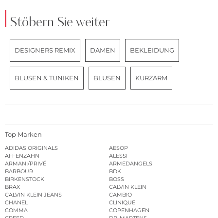
Stöbern Sie weiter
DESIGNERS REMIX
DAMEN
BEKLEIDUNG
BLUSEN & TUNIKEN
BLUSEN
KURZARM
Top Marken
ADIDAS ORIGINALS
AESOP
AFFENZAHN
ALESSI
ARMANI/PRIVÉ
ARMEDANGELS
BARBOUR
BDK
BIRKENSTOCK
BOSS
BRAX
CALVIN KLEIN
CALVIN KLEIN JEANS
CAMBIO
CHANEL
CLINIQUE
COMMA
COPENHAGEN
CREED
DR. MARTENS