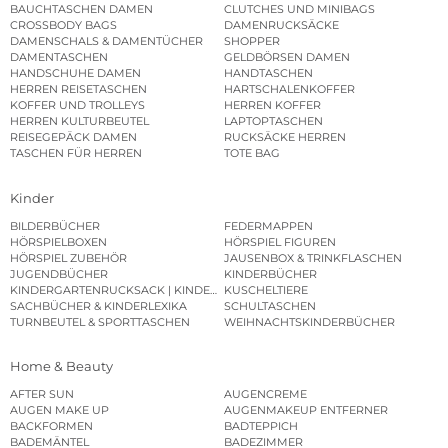
BAUCHTASCHEN DAMEN
CLUTCHES UND MINIBAGS
CROSSBODY BAGS
DAMENRUCKSÄCKE
DAMENSCHALS & DAMENTÜCHER
SHOPPER
DAMENTASCHEN
GELDBÖRSEN DAMEN
HANDSCHUHE DAMEN
HANDTASCHEN
HERREN REISETASCHEN
HARTSCHALENKOFFER
KOFFER UND TROLLEYS
HERREN KOFFER
HERREN KULTURBEUTEL
LAPTOPTASCHEN
REISEGEPÄCK DAMEN
RUCKSÄCKE HERREN
TASCHEN FÜR HERREN
TOTE BAG
Kinder
BILDERBÜCHER
FEDERMAPPEN
HÖRSPIELBOXEN
HÖRSPIEL FIGUREN
HÖRSPIEL ZUBEHÖR
JAUSENBOX & TRINKFLASCHEN
JUGENDBÜCHER
KINDERBÜCHER
KINDERGARTENRUCKSACK | KINDERGARTENBEUTEL
KUSCHELTIERE
SACHBÜCHER & KINDERLEXIKA
SCHULTASCHEN
TURNBEUTEL & SPORTTASCHEN
WEIHNACHTSKINDERBÜCHER
Home & Beauty
AFTER SUN
AUGENCREME
AUGEN MAKE UP
AUGENMAKEUP ENTFERNER
BACKFORMEN
BADTEPPICH
BADEMÄNTEL
BADEZIMMER