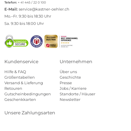
Telefon:
+ 41 445 / 22 0 100
E-Mail:
service@kastner-oehler.ch
Mo.–Fr. 9:30 bis 18:30 Uhr
Sa. 9:30 bis 18:00 Uhr
Kundenservice
Unternehmen
Hilfe & FAQ
Über uns
Größentabellen
Geschichte
Versand & Lieferung
Presse
Retouren
Jobs / Karriere
Gutscheinbedingungen
Standorte / Häuser
Geschenkkarten
Newsletter
Unsere Zahlungsarten
Klarna
Mastercard
Visa
Diners
Applepay
Paypal