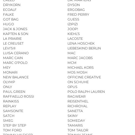
DRYKORN
DYSON
ECOALF
ERGOBAG
FALKE
FRED PERRY
GOT BAG
GUESS
HUGO
IZIPIZI
JACK & JONES
JOOP!
KAPTEN & SON
KIEHL’S
LA PRAIRIE
LACOSTE
LE CREUSET
LENA HOSCHEK
LEVI’S®
LIEBESKIND BERLIN
LUISA CERANO
MAC
MARC CAIN
MARC JACOBS
MARC O’POLO
MCM
MEY
MICHAEL KORS
MONARI
MOS MOSH
NEW BALANCE
OFFICINE CREATIVE
OLYMP
ON SCHUHE
ONLY
OPUS
PAUL GREEN
POLO RALPH LAUREN
RAFFAELLO ROSSI
RAGWEAR
RAINKISS
REISENTHEL
REPLAY
RICHROYAL
SAMSONITE
SANETTA
SATCH
SKINY
SMEG
SOMEDAY
STEP BY STEP
TAMARIS
TOM FORD
TOM TAILOR
TOMMY HILFIGER
TOMMY JEANS