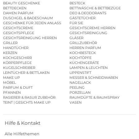
BEAUTY GESCHENKE
BESTECK
BETTDECKEN
BETTWÄSCHE & BETTBEZÜGE
DAMEN PARFUM
DEO & DEODORANTS
DUSCHGEL & BADESCHAUM
GÄSTETÜCHER
GESCHENKE FÜR JEDEN ANLASS
FÜR SIE
GESICHTSCREME
GESICHTSCREME HERREN
GESICHTSPFLEGE
GESICHTSREINIGUNG
GESICHTSREINIGUNG HERREN
GLÄSER
GRILLER
GRILLZUBEHÖR
HANDTÜCHER
HERREN PARFUM
KERZEN
KOCHBESTECK
KOCHGESCHIRR
KOCHTÖPFE
KÖRPERPFLEGE
KÜCHENGERÄTE
KUGELSCHREIBER
LAMPEN & LEUCHTEN
LEINTÜCHER & BETTLAKEN
LIPPENSTIFT
MAKE UP
MESSER & SCHNEIDWAREN
MÖBEL
NAGELLACK
PARFUM & DUFT
PEELING
PFANNEN
PORZELLAN
RASIERER & RASUR ZUBEHÖR
RAUMDÜFTE & RAUMSPRAY
TEINT | GESICHTS MAKE UP
VASEN
Hilfe & Kontakt
Alle Hilfethemen