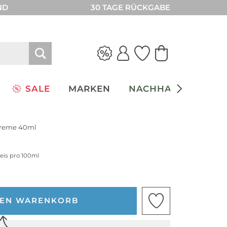
ND
30 TAGE RÜCKGABE
SALE
MARKEN
NACHHALTIGKEIT
creme 40ml
reis pro 100ml
DEN WARENKORB