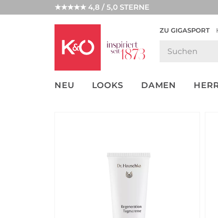
★★★★★ 4,8 / 5,0 STERNE
ZU GIGASPORT
GET THE
NEW IN
WEDDING
LOOK
VIBES
NEU
LOOKS
DAMEN
HER