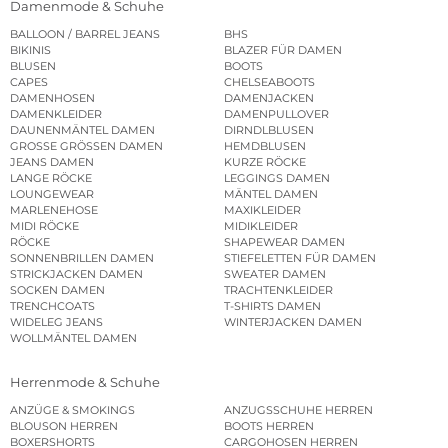
Damenmode & Schuhe
BALLOON / BARREL JEANS
BHS
BIKINIS
BLAZER FÜR DAMEN
BLUSEN
BOOTS
CAPES
CHELSEABOOTS
DAMENHOSEN
DAMENJACKEN
DAMENKLEIDER
DAMENPULLOVER
DAUNENMÄNTEL DAMEN
DIRNDLBLUSEN
GROSSE GRÖSSEN DAMEN
HEMDBLUSEN
JEANS DAMEN
KURZE RÖCKE
LANGE RÖCKE
LEGGINGS DAMEN
LOUNGEWEAR
MÄNTEL DAMEN
MARLENEHOSE
MAXIKLEIDER
MIDI RÖCKE
MIDIKLEIDER
RÖCKE
SHAPEWEAR DAMEN
SONNENBRILLEN DAMEN
STIEFELETTEN FÜR DAMEN
STRICKJACKEN DAMEN
SWEATER DAMEN
SOCKEN DAMEN
TRACHTENKLEIDER
TRENCHCOATS
T-SHIRTS DAMEN
WIDELEG JEANS
WINTERJACKEN DAMEN
WOLLMÄNTEL DAMEN
Herrenmode & Schuhe
ANZÜGE & SMOKINGS
ANZUGSSCHUHE HERREN
BLOUSON HERREN
BOOTS HERREN
BOXERSHORTS
CARGOHOSEN HERREN