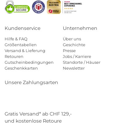
Kundenservice
Unternehmen
Hilfe & FAQ
Über uns
Größentabellen
Geschichte
Versand & Lieferung
Presse
Retouren
Jobs / Karriere
Gutscheinbedingungen
Standorte / Häuser
Geschenkkarten
Newsletter
Unsere Zahlungsarten
Klarna
Mastercard
Visa
Diners
Applepay
Paypal
Gratis Versand* ab CHF 129,-
und kostenlose Retoure
Schweizer Post
Gebrüder Weiss