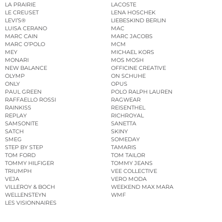
LA PRAIRIE
LACOSTE
LE CREUSET
LENA HOSCHEK
LEVI’S®
LIEBESKIND BERLIN
LUISA CERANO
MAC
MARC CAIN
MARC JACOBS
MARC O’POLO
MCM
MEY
MICHAEL KORS
MONARI
MOS MOSH
NEW BALANCE
OFFICINE CREATIVE
OLYMP
ON SCHUHE
ONLY
OPUS
PAUL GREEN
POLO RALPH LAUREN
RAFFAELLO ROSSI
RAGWEAR
RAINKISS
REISENTHEL
REPLAY
RICHROYAL
SAMSONITE
SANETTA
SATCH
SKINY
SMEG
SOMEDAY
STEP BY STEP
TAMARIS
TOM FORD
TOM TAILOR
TOMMY HILFIGER
TOMMY JEANS
TRIUMPH
VEE COLLECTIVE
VEJA
VERO MODA
VILLEROY & BOCH
WEEKEND MAX MARA
WELLENSTEYN
WMF
LES VISIONNAIRES