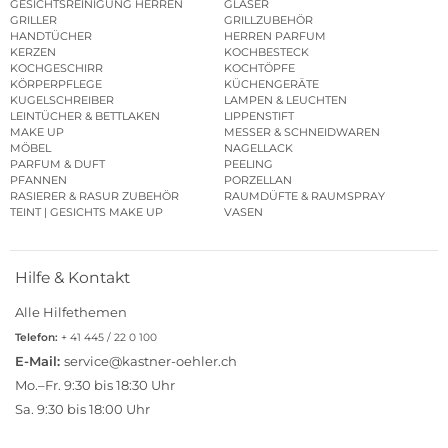
GESICHTSREINIGUNG HERREN
GLÄSER
GRILLER
GRILLZUBEHÖR
HANDTÜCHER
HERREN PARFUM
KERZEN
KOCHBESTECK
KOCHGESCHIRR
KOCHTÖPFE
KÖRPERPFLEGE
KÜCHENGERÄTE
KUGELSCHREIBER
LAMPEN & LEUCHTEN
LEINTÜCHER & BETTLAKEN
LIPPENSTIFT
MAKE UP
MESSER & SCHNEIDWAREN
MÖBEL
NAGELLACK
PARFUM & DUFT
PEELING
PFANNEN
PORZELLAN
RASIERER & RASUR ZUBEHÖR
RAUMDÜFTE & RAUMSPRAY
TEINT | GESICHTS MAKE UP
VASEN
Hilfe & Kontakt
Alle Hilfethemen
Telefon:
+ 41 445 / 22 0 100
E-Mail:
service@kastner-oehler.ch
Mo.–Fr. 9:30 bis 18:30 Uhr
Sa. 9:30 bis 18:00 Uhr