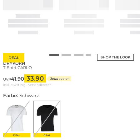
SHOP THE LOOK
DEAL
DRYKORN
T-Shirt CARLO
33.90
41.90
Jetzt
sparen
UVP
inkl. Mwst zzgl.
Versandkosten
Farbe:
Schwarz
DEAL
DEAL