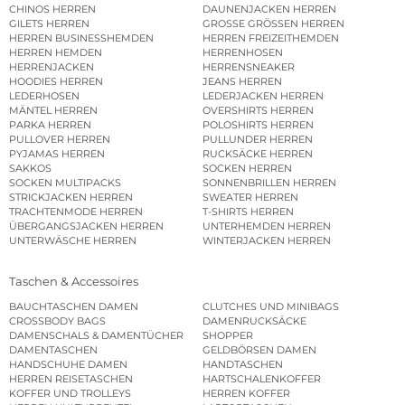
CHINOS HERREN
DAUNENJACKEN HERREN
GILETS HERREN
GROSSE GRÖSSEN HERREN
HERREN BUSINESSHEMDEN
HERREN FREIZEITHEMDEN
HERREN HEMDEN
HERRENHOSEN
HERRENJACKEN
HERRENSNEAKER
HOODIES HERREN
JEANS HERREN
LEDERHOSEN
LEDERJACKEN HERREN
MÄNTEL HERREN
OVERSHIRTS HERREN
PARKA HERREN
POLOSHIRTS HERREN
PULLOVER HERREN
PULLUNDER HERREN
PYJAMAS HERREN
RUCKSÄCKE HERREN
SAKKOS
SOCKEN HERREN
SOCKEN MULTIPACKS
SONNENBRILLEN HERREN
STRICKJACKEN HERREN
SWEATER HERREN
TRACHTENMODE HERREN
T-SHIRTS HERREN
ÜBERGANGSJACKEN HERREN
UNTERHEMDEN HERREN
UNTERWÄSCHE HERREN
WINTERJACKEN HERREN
Taschen & Accessoires
BAUCHTASCHEN DAMEN
CLUTCHES UND MINIBAGS
CROSSBODY BAGS
DAMENRUCKSÄCKE
DAMENSCHALS & DAMENTÜCHER
SHOPPER
DAMENTASCHEN
GELDBÖRSEN DAMEN
HANDSCHUHE DAMEN
HANDTASCHEN
HERREN REISETASCHEN
HARTSCHALENKOFFER
KOFFER UND TROLLEYS
HERREN KOFFER