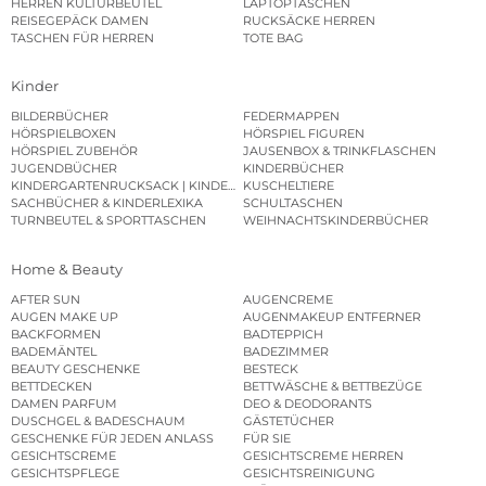
HERREN KULTURBEUTEL
LAPTOPTASCHEN
REISEGEPÄCK DAMEN
RUCKSÄCKE HERREN
TASCHEN FÜR HERREN
TOTE BAG
Kinder
BILDERBÜCHER
FEDERMAPPEN
HÖRSPIELBOXEN
HÖRSPIEL FIGUREN
HÖRSPIEL ZUBEHÖR
JAUSENBOX & TRINKFLASCHEN
JUGENDBÜCHER
KINDERBÜCHER
KINDERGARTENRUCKSACK | KINDERGARTENBEUTEL
KUSCHELTIERE
SACHBÜCHER & KINDERLEXIKA
SCHULTASCHEN
TURNBEUTEL & SPORTTASCHEN
WEIHNACHTSKINDERBÜCHER
Home & Beauty
AFTER SUN
AUGENCREME
AUGEN MAKE UP
AUGENMAKEUP ENTFERNER
BACKFORMEN
BADTEPPICH
BADEMÄNTEL
BADEZIMMER
BEAUTY GESCHENKE
BESTECK
BETTDECKEN
BETTWÄSCHE & BETTBEZÜGE
DAMEN PARFUM
DEO & DEODORANTS
DUSCHGEL & BADESCHAUM
GÄSTETÜCHER
GESCHENKE FÜR JEDEN ANLASS
FÜR SIE
GESICHTSCREME
GESICHTSCREME HERREN
GESICHTSPFLEGE
GESICHTSREINIGUNG