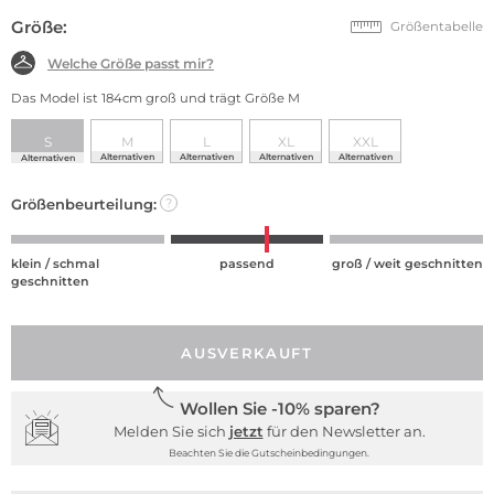
Größe:
Größentabelle
Welche Größe passt mir?
Das Model ist 184cm groß und trägt Größe M
S
M
L
XL
XXL
Alternativen
Alternativen
Alternativen
Alternativen
Alternativen
Größenbeurteilung:
?
klein / schmal
passend
groß / weit geschnitten
geschnitten
AUSVERKAUFT
Wollen Sie -10% sparen?
Melden Sie sich
jetzt
für den Newsletter an.
Beachten Sie die Gutscheinbedingungen.