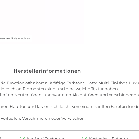
iesen Artikel gerade an
Herstellerinformationen
jede Emotion offenbaren. Kräftige Farbtöne. Satte Multi-Finishes. L
die reich an Pigmenten sind und eine weiche Textur haben.
aften Neutraltönen, unerwarteten Akzenttönen und verschiedenen Fi
ren Hautton und lassen sich leicht von einem sanften Farbton für de
 Verlaufen, Verschmieren oder Verwischen.
.-
Kauf auf Rechnung
Kostenlose Retoure