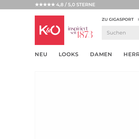
★★★★★ 4,8 / 5,0 STERNE
ZU GIGASPORT
GET THE
NEW IN
WEDDING
LOOK
VIBES
NEU
LOOKS
DAMEN
HER