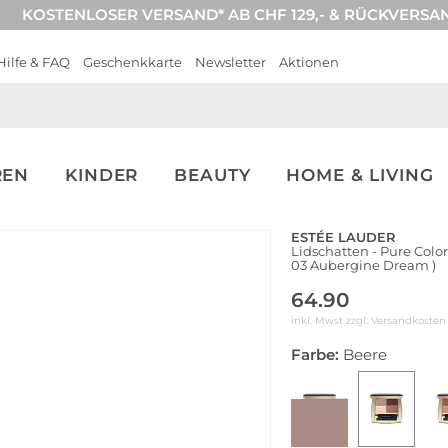
KOSTENLOSER VERSAND* AB CHF 129,- & RÜCKVERSA
Hilfe & FAQ
Geschenkkarte
Newsletter
Aktionen
REN
KINDER
BEAUTY
HOME & LIVING
ESTÉE LAUDER
Lidschatten - Pure Col
03 Aubergine Dream )
64.90
inkl. Mwst zzgl.
Versandkosten
Farbe:
Beere