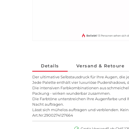
Beliebt!
13 Personen sehen sich d
Details
Versand & Retoure
Der ultimative Selbstausdruck für Ihre Augen, die 
Jede Palette enthält vier luxuriöse Pudershadows, 
Die intensiven Farbkombinationen aus schmeichelh
Packung - wirken wunderbar zusammen.
Die Farbtöne unterstreichen Ihre Augenfarbe und Ih
Nacht auftragen.
Lässt sich mühelos auftragen und verblenden. Kein
Art.Nr:2900274127664
Gratis Versand* ab CHF 129