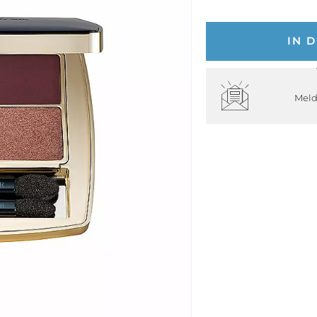
IN 
Meld