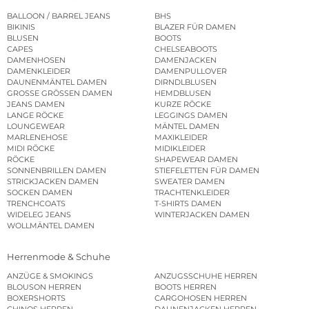
BALLOON / BARREL JEANS
BHS
BIKINIS
BLAZER FÜR DAMEN
BLUSEN
BOOTS
CAPES
CHELSEABOOTS
DAMENHOSEN
DAMENJACKEN
DAMENKLEIDER
DAMENPULLOVER
DAUNENMÄNTEL DAMEN
DIRNDLBLUSEN
GROSSE GRÖSSEN DAMEN
HEMDBLUSEN
JEANS DAMEN
KURZE RÖCKE
LANGE RÖCKE
LEGGINGS DAMEN
LOUNGEWEAR
MÄNTEL DAMEN
MARLENEHOSE
MAXIKLEIDER
MIDI RÖCKE
MIDIKLEIDER
RÖCKE
SHAPEWEAR DAMEN
SONNENBRILLEN DAMEN
STIEFELETTEN FÜR DAMEN
STRICKJACKEN DAMEN
SWEATER DAMEN
SOCKEN DAMEN
TRACHTENKLEIDER
TRENCHCOATS
T-SHIRTS DAMEN
WIDELEG JEANS
WINTERJACKEN DAMEN
WOLLMÄNTEL DAMEN
Herrenmode & Schuhe
ANZÜGE & SMOKINGS
ANZUGSSCHUHE HERREN
BLOUSON HERREN
BOOTS HERREN
BOXERSHORTS
CARGOHOSEN HERREN
CHINOS HERREN
DAUNENJACKEN HERREN