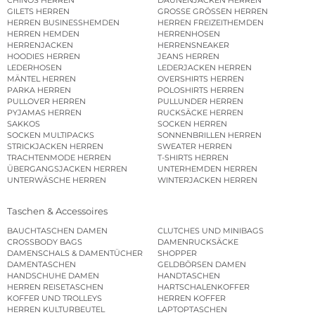
GILETS HERREN
GROSSE GRÖSSEN HERREN
HERREN BUSINESSHEMDEN
HERREN FREIZEITHEMDEN
HERREN HEMDEN
HERRENHOSEN
HERRENJACKEN
HERRENSNEAKER
HOODIES HERREN
JEANS HERREN
LEDERHOSEN
LEDERJACKEN HERREN
MÄNTEL HERREN
OVERSHIRTS HERREN
PARKA HERREN
POLOSHIRTS HERREN
PULLOVER HERREN
PULLUNDER HERREN
PYJAMAS HERREN
RUCKSÄCKE HERREN
SAKKOS
SOCKEN HERREN
SOCKEN MULTIPACKS
SONNENBRILLEN HERREN
STRICKJACKEN HERREN
SWEATER HERREN
TRACHTENMODE HERREN
T-SHIRTS HERREN
ÜBERGANGSJACKEN HERREN
UNTERHEMDEN HERREN
UNTERWÄSCHE HERREN
WINTERJACKEN HERREN
Taschen & Accessoires
BAUCHTASCHEN DAMEN
CLUTCHES UND MINIBAGS
CROSSBODY BAGS
DAMENRUCKSÄCKE
DAMENSCHALS & DAMENTÜCHER
SHOPPER
DAMENTASCHEN
GELDBÖRSEN DAMEN
HANDSCHUHE DAMEN
HANDTASCHEN
HERREN REISETASCHEN
HARTSCHALENKOFFER
KOFFER UND TROLLEYS
HERREN KOFFER
HERREN KULTURBEUTEL
LAPTOPTASCHEN