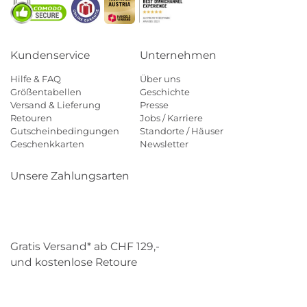
Kundenservice
Unternehmen
Hilfe & FAQ
Über uns
Größentabellen
Geschichte
Versand & Lieferung
Presse
Retouren
Jobs / Karriere
Gutscheinbedingungen
Standorte / Häuser
Geschenkkarten
Newsletter
Unsere Zahlungsarten
Klarna
Mastercard
Visa
Diners
Applepay
Paypal
Gratis Versand* ab CHF 129,-
und kostenlose Retoure
Schweizer Post
Gebrüder Weiss