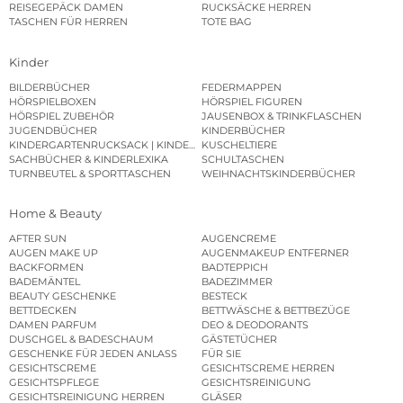
REISEGEPÄCK DAMEN
RUCKSÄCKE HERREN
TASCHEN FÜR HERREN
TOTE BAG
Kinder
BILDERBÜCHER
FEDERMAPPEN
HÖRSPIELBOXEN
HÖRSPIEL FIGUREN
HÖRSPIEL ZUBEHÖR
JAUSENBOX & TRINKFLASCHEN
JUGENDBÜCHER
KINDERBÜCHER
KINDERGARTENRUCKSACK | KINDERGARTENBEUTEL
KUSCHELTIERE
SACHBÜCHER & KINDERLEXIKA
SCHULTASCHEN
TURNBEUTEL & SPORTTASCHEN
WEIHNACHTSKINDERBÜCHER
Home & Beauty
AFTER SUN
AUGENCREME
AUGEN MAKE UP
AUGENMAKEUP ENTFERNER
BACKFORMEN
BADTEPPICH
BADEMÄNTEL
BADEZIMMER
BEAUTY GESCHENKE
BESTECK
BETTDECKEN
BETTWÄSCHE & BETTBEZÜGE
DAMEN PARFUM
DEO & DEODORANTS
DUSCHGEL & BADESCHAUM
GÄSTETÜCHER
GESCHENKE FÜR JEDEN ANLASS
FÜR SIE
GESICHTSCREME
GESICHTSCREME HERREN
GESICHTSPFLEGE
GESICHTSREINIGUNG
GESICHTSREINIGUNG HERREN
GLÄSER