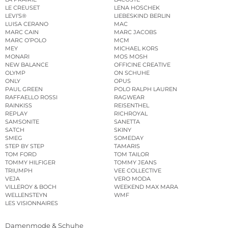
LE CREUSET
LENA HOSCHEK
LEVI’S®
LIEBESKIND BERLIN
LUISA CERANO
MAC
MARC CAIN
MARC JACOBS
MARC O’POLO
MCM
MEY
MICHAEL KORS
MONARI
MOS MOSH
NEW BALANCE
OFFICINE CREATIVE
OLYMP
ON SCHUHE
ONLY
OPUS
PAUL GREEN
POLO RALPH LAUREN
RAFFAELLO ROSSI
RAGWEAR
RAINKISS
REISENTHEL
REPLAY
RICHROYAL
SAMSONITE
SANETTA
SATCH
SKINY
SMEG
SOMEDAY
STEP BY STEP
TAMARIS
TOM FORD
TOM TAILOR
TOMMY HILFIGER
TOMMY JEANS
TRIUMPH
VEE COLLECTIVE
VEJA
VERO MODA
VILLEROY & BOCH
WEEKEND MAX MARA
WELLENSTEYN
WMF
LES VISIONNAIRES
Damenmode & Schuhe