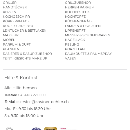
GRILLER
GRILLZUBEHÖR
HANDTÜCHER
HERREN PARFUM
KERZEN
KOCHBESTECK
KOCHGESCHIRR
KOCHTÖPFE
KÖRPERPFLEGE
KÜCHENGERÄTE
KUGELSCHREIBER
LAMPEN & LEUCHTEN
LEINTÜCHER & BETTLAKEN
LIPPENSTIFT
MAKE UP
MESSER & SCHNEIDWAREN
MÖBEL
NAGELLACK
PARFUM & DUFT
PEELING
PFANNEN
PORZELLAN
RASIERER & RASUR ZUBEHÖR
RAUMDÜFTE & RAUMSPRAY
TEINT | GESICHTS MAKE UP
VASEN
Hilfe & Kontakt
Alle Hilfethemen
Telefon:
+ 41 445 / 22 0 100
E-Mail:
service@kastner-oehler.ch
Mo.–Fr. 9:30 bis 18:30 Uhr
Sa. 9:30 bis 18:00 Uhr