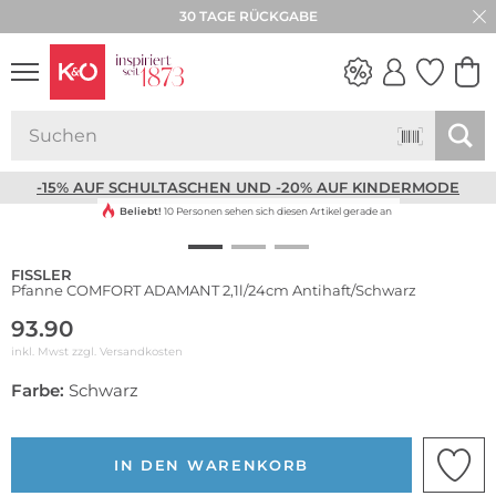
★★★★★ 4,8 / 5,0 STERNE
30 TAGE RÜCKGABE
NEW IN
WEDDING
VIBES
-15% AUF SCHULTASCHEN UND -20% AUF KINDERMODE
Beliebt!
10 Personen sehen sich diesen Artikel gerade an
FISSLER
Pfanne COMFORT ADAMANT 2,1l/24cm Antihaft/Schwarz
93.90
inkl. Mwst zzgl.
Versandkosten
Farbe:
Schwarz
IN DEN WARENKORB