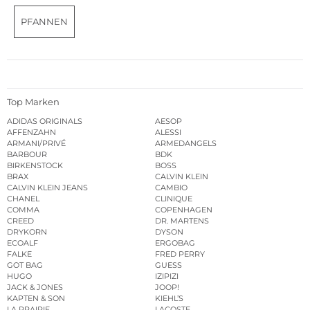
PFANNEN
Top Marken
ADIDAS ORIGINALS
AESOP
AFFENZAHN
ALESSI
ARMANI/PRIVÉ
ARMEDANGELS
BARBOUR
BDK
BIRKENSTOCK
BOSS
BRAX
CALVIN KLEIN
CALVIN KLEIN JEANS
CAMBIO
CHANEL
CLINIQUE
COMMA
COPENHAGEN
CREED
DR. MARTENS
DRYKORN
DYSON
ECOALF
ERGOBAG
FALKE
FRED PERRY
GOT BAG
GUESS
HUGO
IZIPIZI
JACK & JONES
JOOP!
KAPTEN & SON
KIEHL’S
LA PRAIRIE
LACOSTE