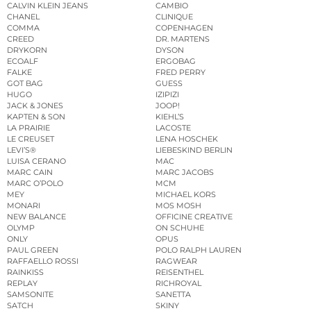
CALVIN KLEIN JEANS
CAMBIO
CHANEL
CLINIQUE
COMMA
COPENHAGEN
CREED
DR. MARTENS
DRYKORN
DYSON
ECOALF
ERGOBAG
FALKE
FRED PERRY
GOT BAG
GUESS
HUGO
IZIPIZI
JACK & JONES
JOOP!
KAPTEN & SON
KIEHL’S
LA PRAIRIE
LACOSTE
LE CREUSET
LENA HOSCHEK
LEVI’S®
LIEBESKIND BERLIN
LUISA CERANO
MAC
MARC CAIN
MARC JACOBS
MARC O’POLO
MCM
MEY
MICHAEL KORS
MONARI
MOS MOSH
NEW BALANCE
OFFICINE CREATIVE
OLYMP
ON SCHUHE
ONLY
OPUS
PAUL GREEN
POLO RALPH LAUREN
RAFFAELLO ROSSI
RAGWEAR
RAINKISS
REISENTHEL
REPLAY
RICHROYAL
SAMSONITE
SANETTA
SATCH
SKINY