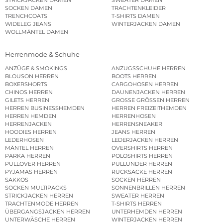
STRICKJACKEN DAMEN
SWEATER DAMEN
SOCKEN DAMEN
TRACHTENKLEIDER
TRENCHCOATS
T-SHIRTS DAMEN
WIDELEG JEANS
WINTERJACKEN DAMEN
WOLLMÄNTEL DAMEN
Herrenmode & Schuhe
ANZÜGE & SMOKINGS
ANZUGSSCHUHE HERREN
BLOUSON HERREN
BOOTS HERREN
BOXERSHORTS
CARGOHOSEN HERREN
CHINOS HERREN
DAUNENJACKEN HERREN
GILETS HERREN
GROSSE GRÖSSEN HERREN
HERREN BUSINESSHEMDEN
HERREN FREIZEITHEMDEN
HERREN HEMDEN
HERRENHOSEN
HERRENJACKEN
HERRENSNEAKER
HOODIES HERREN
JEANS HERREN
LEDERHOSEN
LEDERJACKEN HERREN
MÄNTEL HERREN
OVERSHIRTS HERREN
PARKA HERREN
POLOSHIRTS HERREN
PULLOVER HERREN
PULLUNDER HERREN
PYJAMAS HERREN
RUCKSÄCKE HERREN
SAKKOS
SOCKEN HERREN
SOCKEN MULTIPACKS
SONNENBRILLEN HERREN
STRICKJACKEN HERREN
SWEATER HERREN
TRACHTENMODE HERREN
T-SHIRTS HERREN
ÜBERGANGSJACKEN HERREN
UNTERHEMDEN HERREN
UNTERWÄSCHE HERREN
WINTERJACKEN HERREN