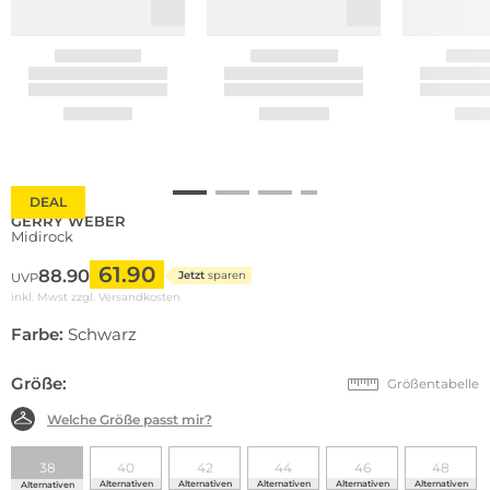
DEAL
GERRY WEBER
Midirock
61.90
88.90
Jetzt
sparen
UVP
inkl. Mwst zzgl.
Versandkosten
Farbe:
Schwarz
Größe:
Größentabelle
Welche Größe passt mir?
38
40
42
44
46
48
Alternativen
Alternativen
Alternativen
Alternativen
Alternativen
Alternativen