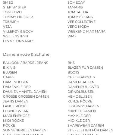
SMEG
SOMEDAY
STEP BY STEP
TAMARIS
TOM FORD
TOM TAILOR
TOMMY HILFIGER
TOMMY JEANS
TRIUMPH
VEE COLLECTIVE
VEJA
VERO MODA
VILLEROY & BOCH
WEEKEND MAX MARA
WELLENSTEYN
WMF
LES VISIONNAIRES
Damenmode & Schuhe
BALLOON / BARREL JEANS
BHS
BIKINIS
BLAZER FÜR DAMEN
BLUSEN
BOOTS
CAPES
CHELSEABOOTS
DAMENHOSEN
DAMENJACKEN
DAMENKLEIDER
DAMENPULLOVER
DAUNENMÄNTEL DAMEN
DIRNDLBLUSEN
GROSSE GRÖSSEN DAMEN
HEMDBLUSEN
JEANS DAMEN
KURZE RÖCKE
LANGE RÖCKE
LEGGINGS DAMEN
LOUNGEWEAR
MÄNTEL DAMEN
MARLENEHOSE
MAXIKLEIDER
MIDI RÖCKE
MIDIKLEIDER
RÖCKE
SHAPEWEAR DAMEN
SONNENBRILLEN DAMEN
STIEFELETTEN FÜR DAMEN