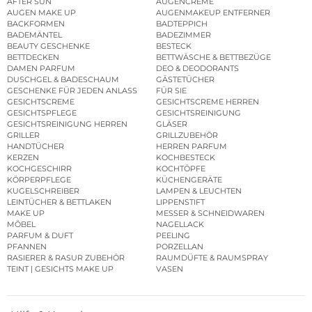
AFTER SUN
AUGENCREME
AUGEN MAKE UP
AUGENMAKEUP ENTFERNER
BACKFORMEN
BADTEPPICH
BADEMÄNTEL
BADEZIMMER
BEAUTY GESCHENKE
BESTECK
BETTDECKEN
BETTWÄSCHE & BETTBEZÜGE
DAMEN PARFUM
DEO & DEODORANTS
DUSCHGEL & BADESCHAUM
GÄSTETÜCHER
GESCHENKE FÜR JEDEN ANLASS
FÜR SIE
GESICHTSCREME
GESICHTSCREME HERREN
GESICHTSPFLEGE
GESICHTSREINIGUNG
GESICHTSREINIGUNG HERREN
GLÄSER
GRILLER
GRILLZUBEHÖR
HANDTÜCHER
HERREN PARFUM
KERZEN
KOCHBESTECK
KOCHGESCHIRR
KOCHTÖPFE
KÖRPERPFLEGE
KÜCHENGERÄTE
KUGELSCHREIBER
LAMPEN & LEUCHTEN
LEINTÜCHER & BETTLAKEN
LIPPENSTIFT
MAKE UP
MESSER & SCHNEIDWAREN
MÖBEL
NAGELLACK
PARFUM & DUFT
PEELING
PFANNEN
PORZELLAN
RASIERER & RASUR ZUBEHÖR
RAUMDÜFTE & RAUMSPRAY
TEINT | GESICHTS MAKE UP
VASEN