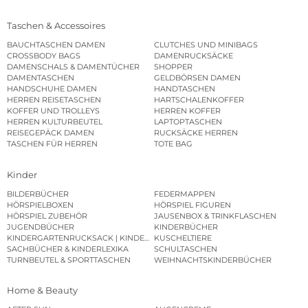
Taschen & Accessoires
BAUCHTASCHEN DAMEN
CLUTCHES UND MINIBAGS
CROSSBODY BAGS
DAMENRUCKSÄCKE
DAMENSCHALS & DAMENTÜCHER
SHOPPER
DAMENTASCHEN
GELDBÖRSEN DAMEN
HANDSCHUHE DAMEN
HANDTASCHEN
HERREN REISETASCHEN
HARTSCHALENKOFFER
KOFFER UND TROLLEYS
HERREN KOFFER
HERREN KULTURBEUTEL
LAPTOPTASCHEN
REISEGEPÄCK DAMEN
RUCKSÄCKE HERREN
TASCHEN FÜR HERREN
TOTE BAG
Kinder
BILDERBÜCHER
FEDERMAPPEN
HÖRSPIELBOXEN
HÖRSPIEL FIGUREN
HÖRSPIEL ZUBEHÖR
JAUSENBOX & TRINKFLASCHEN
JUGENDBÜCHER
KINDERBÜCHER
KINDERGARTENRUCKSACK | KINDERGARTENBEUTEL
KUSCHELTIERE
SACHBÜCHER & KINDERLEXIKA
SCHULTASCHEN
TURNBEUTEL & SPORTTASCHEN
WEIHNACHTSKINDERBÜCHER
Home & Beauty