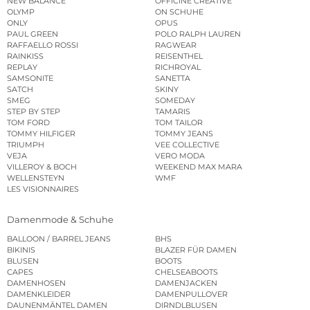
NEW BALANCE
OFFICINE CREATIVE
OLYMP
ON SCHUHE
ONLY
OPUS
PAUL GREEN
POLO RALPH LAUREN
RAFFAELLO ROSSI
RAGWEAR
RAINKISS
REISENTHEL
REPLAY
RICHROYAL
SAMSONITE
SANETTA
SATCH
SKINY
SMEG
SOMEDAY
STEP BY STEP
TAMARIS
TOM FORD
TOM TAILOR
TOMMY HILFIGER
TOMMY JEANS
TRIUMPH
VEE COLLECTIVE
VEJA
VERO MODA
VILLEROY & BOCH
WEEKEND MAX MARA
WELLENSTEYN
WMF
LES VISIONNAIRES
Damenmode & Schuhe
BALLOON / BARREL JEANS
BHS
BIKINIS
BLAZER FÜR DAMEN
BLUSEN
BOOTS
CAPES
CHELSEABOOTS
DAMENHOSEN
DAMENJACKEN
DAMENKLEIDER
DAMENPULLOVER
DAUNENMÄNTEL DAMEN
DIRNDLBLUSEN