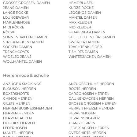
GROSSE GRÖSSEN DAMEN
HEMDBLUSEN
JEANS DAMEN
KURZE RÖCKE
LANGE RÖCKE
LEGGINGS DAMEN
LOUNGEWEAR
MÄNTEL DAMEN
MARLENEHOSE
MAXIKLEIDER
MIDI RÖCKE
MIDIKLEIDER
RÖCKE
SHAPEWEAR DAMEN
SONNENBRILLEN DAMEN
STIEFELETTEN FÜR DAMEN
STRICKJACKEN DAMEN
SWEATER DAMEN
SOCKEN DAMEN
TRACHTENKLEIDER
TRENCHCOATS
T-SHIRTS DAMEN
WIDELEG JEANS
WINTERJACKEN DAMEN
WOLLMÄNTEL DAMEN
Herrenmode & Schuhe
ANZÜGE & SMOKINGS
ANZUGSSCHUHE HERREN
BLOUSON HERREN
BOOTS HERREN
BOXERSHORTS
CARGOHOSEN HERREN
CHINOS HERREN
DAUNENJACKEN HERREN
GILETS HERREN
GROSSE GRÖSSEN HERREN
HERREN BUSINESSHEMDEN
HERREN FREIZEITHEMDEN
HERREN HEMDEN
HERRENHOSEN
HERRENJACKEN
HERRENSNEAKER
HOODIES HERREN
JEANS HERREN
LEDERHOSEN
LEDERJACKEN HERREN
MÄNTEL HERREN
OVERSHIRTS HERREN