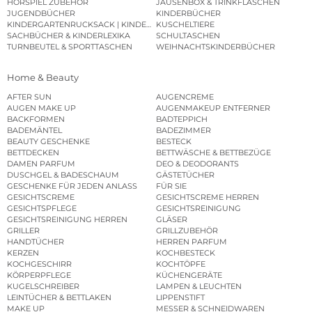
HÖRSPIEL ZUBEHÖR
JAUSENBOX & TRINKFLASCHEN
JUGENDBÜCHER
KINDERBÜCHER
KINDERGARTENRUCKSACK | KINDERGARTENBEUTEL
KUSCHELTIERE
SACHBÜCHER & KINDERLEXIKA
SCHULTASCHEN
TURNBEUTEL & SPORTTASCHEN
WEIHNACHTSKINDERBÜCHER
Home & Beauty
AFTER SUN
AUGENCREME
AUGEN MAKE UP
AUGENMAKEUP ENTFERNER
BACKFORMEN
BADTEPPICH
BADEMÄNTEL
BADEZIMMER
BEAUTY GESCHENKE
BESTECK
BETTDECKEN
BETTWÄSCHE & BETTBEZÜGE
DAMEN PARFUM
DEO & DEODORANTS
DUSCHGEL & BADESCHAUM
GÄSTETÜCHER
GESCHENKE FÜR JEDEN ANLASS
FÜR SIE
GESICHTSCREME
GESICHTSCREME HERREN
GESICHTSPFLEGE
GESICHTSREINIGUNG
GESICHTSREINIGUNG HERREN
GLÄSER
GRILLER
GRILLZUBEHÖR
HANDTÜCHER
HERREN PARFUM
KERZEN
KOCHBESTECK
KOCHGESCHIRR
KOCHTÖPFE
KÖRPERPFLEGE
KÜCHENGERÄTE
KUGELSCHREIBER
LAMPEN & LEUCHTEN
LEINTÜCHER & BETTLAKEN
LIPPENSTIFT
MAKE UP
MESSER & SCHNEIDWAREN