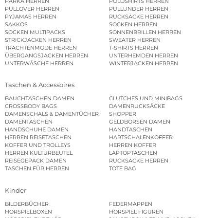
PARKA HERREN
POLOSHIRTS HERREN
PULLOVER HERREN
PULLUNDER HERREN
PYJAMAS HERREN
RUCKSÄCKE HERREN
SAKKOS
SOCKEN HERREN
SOCKEN MULTIPACKS
SONNENBRILLEN HERREN
STRICKJACKEN HERREN
SWEATER HERREN
TRACHTENMODE HERREN
T-SHIRTS HERREN
ÜBERGANGSJACKEN HERREN
UNTERHEMDEN HERREN
UNTERWÄSCHE HERREN
WINTERJACKEN HERREN
Taschen & Accessoires
BAUCHTASCHEN DAMEN
CLUTCHES UND MINIBAGS
CROSSBODY BAGS
DAMENRUCKSÄCKE
DAMENSCHALS & DAMENTÜCHER
SHOPPER
DAMENTASCHEN
GELDBÖRSEN DAMEN
HANDSCHUHE DAMEN
HANDTASCHEN
HERREN REISETASCHEN
HARTSCHALENKOFFER
KOFFER UND TROLLEYS
HERREN KOFFER
HERREN KULTURBEUTEL
LAPTOPTASCHEN
REISEGEPÄCK DAMEN
RUCKSÄCKE HERREN
TASCHEN FÜR HERREN
TOTE BAG
Kinder
BILDERBÜCHER
FEDERMAPPEN
HÖRSPIELBOXEN
HÖRSPIEL FIGUREN