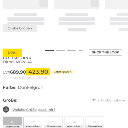
Große Größen
SHOP THE LOOK
DEAL
GOTTSEIDANK
Dirndl MONIKA
423.90
689.90
Jetzt
sparen
UVP
inkl. Mwst zzgl.
Versandkosten
Farbe:
Dunkelgrün
Größe:
Größentabelle
Welche Größe passt mir?
38
40
42
44
46
Alternativen
Alternativen
Alternativen
Alternativen
Alternativen