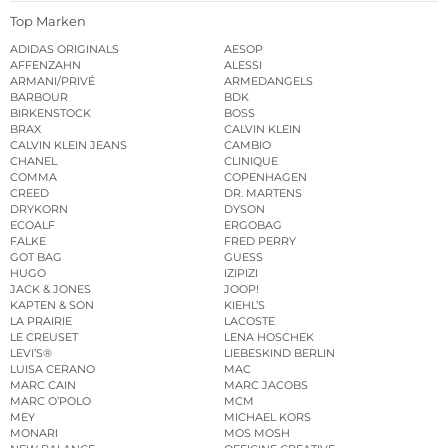
Top Marken
ADIDAS ORIGINALS
AESOP
AFFENZAHN
ALESSI
ARMANI/PRIVÉ
ARMEDANGELS
BARBOUR
BDK
BIRKENSTOCK
BOSS
BRAX
CALVIN KLEIN
CALVIN KLEIN JEANS
CAMBIO
CHANEL
CLINIQUE
COMMA
COPENHAGEN
CREED
DR. MARTENS
DRYKORN
DYSON
ECOALF
ERGOBAG
FALKE
FRED PERRY
GOT BAG
GUESS
HUGO
IZIPIZI
JACK & JONES
JOOP!
KAPTEN & SON
KIEHL’S
LA PRAIRIE
LACOSTE
LE CREUSET
LENA HOSCHEK
LEVI’S®
LIEBESKIND BERLIN
LUISA CERANO
MAC
MARC CAIN
MARC JACOBS
MARC O’POLO
MCM
MEY
MICHAEL KORS
MONARI
MOS MOSH