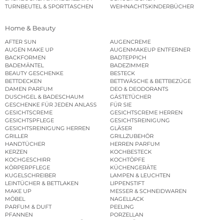
TURNBEUTEL & SPORTTASCHEN
WEIHNACHTSKINDERBÜCHER
Home & Beauty
AFTER SUN
AUGENCREME
AUGEN MAKE UP
AUGENMAKEUP ENTFERNER
BACKFORMEN
BADTEPPICH
BADEMÄNTEL
BADEZIMMER
BEAUTY GESCHENKE
BESTECK
BETTDECKEN
BETTWÄSCHE & BETTBEZÜGE
DAMEN PARFUM
DEO & DEODORANTS
DUSCHGEL & BADESCHAUM
GÄSTETÜCHER
GESCHENKE FÜR JEDEN ANLASS
FÜR SIE
GESICHTSCREME
GESICHTSCREME HERREN
GESICHTSPFLEGE
GESICHTSREINIGUNG
GESICHTSREINIGUNG HERREN
GLÄSER
GRILLER
GRILLZUBEHÖR
HANDTÜCHER
HERREN PARFUM
KERZEN
KOCHBESTECK
KOCHGESCHIRR
KOCHTÖPFE
KÖRPERPFLEGE
KÜCHENGERÄTE
KUGELSCHREIBER
LAMPEN & LEUCHTEN
LEINTÜCHER & BETTLAKEN
LIPPENSTIFT
MAKE UP
MESSER & SCHNEIDWAREN
MÖBEL
NAGELLACK
PARFUM & DUFT
PEELING
PFANNEN
PORZELLAN