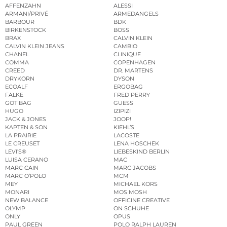
AFFENZAHN
ALESSI
ARMANI/PRIVÉ
ARMEDANGELS
BARBOUR
BDK
BIRKENSTOCK
BOSS
BRAX
CALVIN KLEIN
CALVIN KLEIN JEANS
CAMBIO
CHANEL
CLINIQUE
COMMA
COPENHAGEN
CREED
DR. MARTENS
DRYKORN
DYSON
ECOALF
ERGOBAG
FALKE
FRED PERRY
GOT BAG
GUESS
HUGO
IZIPIZI
JACK & JONES
JOOP!
KAPTEN & SON
KIEHL’S
LA PRAIRIE
LACOSTE
LE CREUSET
LENA HOSCHEK
LEVI’S®
LIEBESKIND BERLIN
LUISA CERANO
MAC
MARC CAIN
MARC JACOBS
MARC O’POLO
MCM
MEY
MICHAEL KORS
MONARI
MOS MOSH
NEW BALANCE
OFFICINE CREATIVE
OLYMP
ON SCHUHE
ONLY
OPUS
PAUL GREEN
POLO RALPH LAUREN