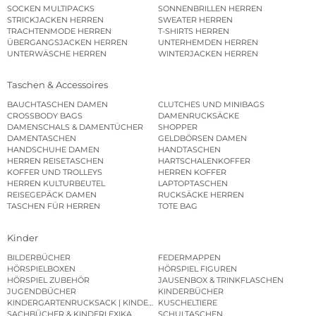
SOCKEN MULTIPACKS
SONNENBRILLEN HERREN
STRICKJACKEN HERREN
SWEATER HERREN
TRACHTENMODE HERREN
T-SHIRTS HERREN
ÜBERGANGSJACKEN HERREN
UNTERHEMDEN HERREN
UNTERWÄSCHE HERREN
WINTERJACKEN HERREN
Taschen & Accessoires
BAUCHTASCHEN DAMEN
CLUTCHES UND MINIBAGS
CROSSBODY BAGS
DAMENRUCKSÄCKE
DAMENSCHALS & DAMENTÜCHER
SHOPPER
DAMENTASCHEN
GELDBÖRSEN DAMEN
HANDSCHUHE DAMEN
HANDTASCHEN
HERREN REISETASCHEN
HARTSCHALENKOFFER
KOFFER UND TROLLEYS
HERREN KOFFER
HERREN KULTURBEUTEL
LAPTOPTASCHEN
REISEGEPÄCK DAMEN
RUCKSÄCKE HERREN
TASCHEN FÜR HERREN
TOTE BAG
Kinder
BILDERBÜCHER
FEDERMAPPEN
HÖRSPIELBOXEN
HÖRSPIEL FIGUREN
HÖRSPIEL ZUBEHÖR
JAUSENBOX & TRINKFLASCHEN
JUGENDBÜCHER
KINDERBÜCHER
KINDERGARTENRUCKSACK | KINDERGARTENBEUTEL
KUSCHELTIERE
SACHBÜCHER & KINDERLEXIKA
SCHULTASCHEN