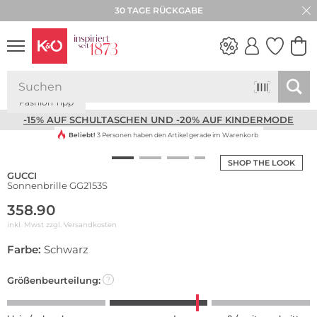
30 TAGE RÜCKGABE
Fashion Tipp
NEW IN
WEDDING
VIBES
-15% AUF SCHULTASCHEN UND -20% AUF KINDERMODE
Beliebt!
3 Personen haben den Artikel gerade im Warenkorb
SHOP THE LOOK
GUCCI
Sonnenbrille GG2153S
358.90
inkl. Mwst zzgl.
Versandkosten
Farbe:
Schwarz
Größenbeurteilung:
?