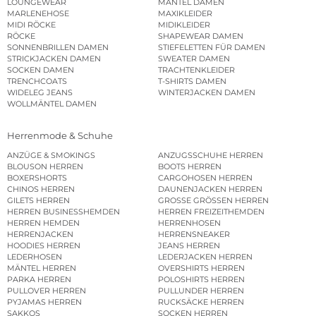
LOUNGEWEAR
MÄNTEL DAMEN
MARLENEHOSE
MAXIKLEIDER
MIDI RÖCKE
MIDIKLEIDER
RÖCKE
SHAPEWEAR DAMEN
SONNENBRILLEN DAMEN
STIEFELETTEN FÜR DAMEN
STRICKJACKEN DAMEN
SWEATER DAMEN
SOCKEN DAMEN
TRACHTENKLEIDER
TRENCHCOATS
T-SHIRTS DAMEN
WIDELEG JEANS
WINTERJACKEN DAMEN
WOLLMÄNTEL DAMEN
Herrenmode & Schuhe
ANZÜGE & SMOKINGS
ANZUGSSCHUHE HERREN
BLOUSON HERREN
BOOTS HERREN
BOXERSHORTS
CARGOHOSEN HERREN
CHINOS HERREN
DAUNENJACKEN HERREN
GILETS HERREN
GROSSE GRÖSSEN HERREN
HERREN BUSINESSHEMDEN
HERREN FREIZEITHEMDEN
HERREN HEMDEN
HERRENHOSEN
HERRENJACKEN
HERRENSNEAKER
HOODIES HERREN
JEANS HERREN
LEDERHOSEN
LEDERJACKEN HERREN
MÄNTEL HERREN
OVERSHIRTS HERREN
PARKA HERREN
POLOSHIRTS HERREN
PULLOVER HERREN
PULLUNDER HERREN
PYJAMAS HERREN
RUCKSÄCKE HERREN
SAKKOS
SOCKEN HERREN