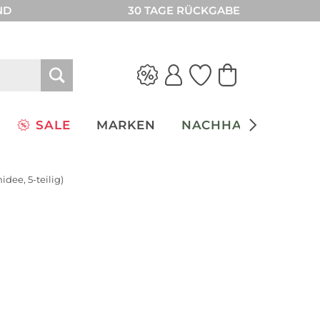
ND
30 TAGE RÜCKGABE
SALE
MARKEN
NACHHALTIGKEIT
dee, 5-teilig)