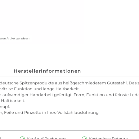
esen Artikel gerade an
Herstellerinformationen
deutsche Spitzenprodukte aus heißgeschmiedetem Gütestahl. Das s
präzise Funktion und lange Haltbarkeit.
in aufwendiger Handarbeit gefertigt. Form, Funktion und feinste 
Haltbarkeit.
nopf.
, Feile und Pinzette in Inox-Vollstahlausführung
.-
Kauf auf Rechnung
Kostenlose Retoure