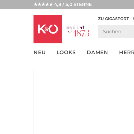
★★★★★ 4,8 / 5,0 STERNE
ZU GIGASPORT
GET THE
NEW IN
WEDDING
LOOK
VIBES
NEU
LOOKS
DAMEN
HER