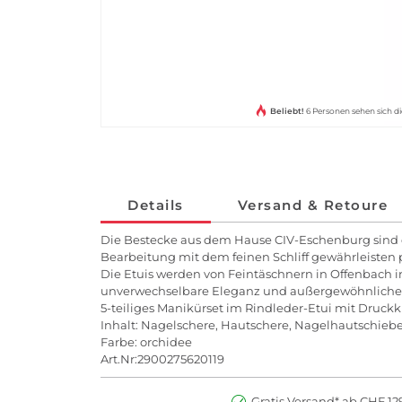
Beliebt!
6 Personen sehen sich di
Details
Versand & Retoure
Die Bestecke aus dem Hause CIV-Eschenburg sind 
Bearbeitung mit dem feinen Schliff gewährleisten 
Die Etuis werden von Feintäschnern in Offenbach 
unverwechselbare Eleganz und außergewöhnliche 
5-teiliges Manikürset im Rindleder-Etui mit Druckk
Inhalt: Nagelschere, Hautschere, Nagelhautschieber
Farbe: orchidee
Art.Nr:2900275620119
Gratis Versand* ab CHF 129