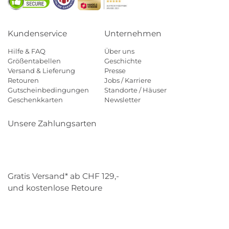
Kundenservice
Unternehmen
Hilfe & FAQ
Über uns
Größentabellen
Geschichte
Versand & Lieferung
Presse
Retouren
Jobs / Karriere
Gutscheinbedingungen
Standorte / Häuser
Geschenkkarten
Newsletter
Unsere Zahlungsarten
Klarna
Mastercard
Visa
Diners
Applepay
Paypal
Gratis Versand* ab CHF 129,-
und kostenlose Retoure
Schweizer Post
Gebrüder Weiss