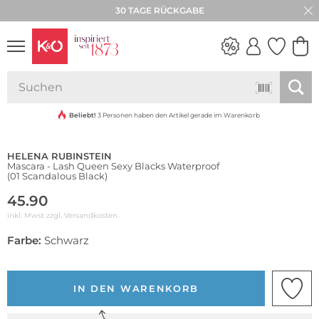
30 TAGE RÜCKGABE
Wasserfest
NEW IN
WEDDING
VIBES
Beliebt!
3 Personen haben den Artikel gerade im Warenkorb
HELENA RUBINSTEIN
Mascara - Lash Queen Sexy Blacks Waterproof
(01 Scandalous Black)
45.90
inkl. Mwst zzgl.
Versandkosten
Farbe:
Schwarz
IN DEN WARENKORB