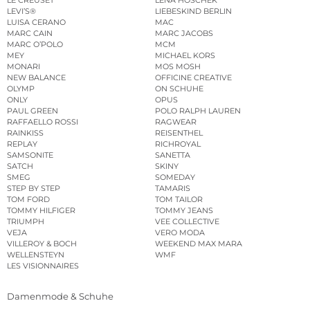
LEVI’S®
LIEBESKIND BERLIN
LUISA CERANO
MAC
MARC CAIN
MARC JACOBS
MARC O’POLO
MCM
MEY
MICHAEL KORS
MONARI
MOS MOSH
NEW BALANCE
OFFICINE CREATIVE
OLYMP
ON SCHUHE
ONLY
OPUS
PAUL GREEN
POLO RALPH LAUREN
RAFFAELLO ROSSI
RAGWEAR
RAINKISS
REISENTHEL
REPLAY
RICHROYAL
SAMSONITE
SANETTA
SATCH
SKINY
SMEG
SOMEDAY
STEP BY STEP
TAMARIS
TOM FORD
TOM TAILOR
TOMMY HILFIGER
TOMMY JEANS
TRIUMPH
VEE COLLECTIVE
VEJA
VERO MODA
VILLEROY & BOCH
WEEKEND MAX MARA
WELLENSTEYN
WMF
LES VISIONNAIRES
Damenmode & Schuhe