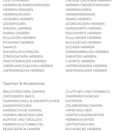
GILETS HERREN
GROSSE GRÖSSEN HERREN
HERREN BUSINESSHEMDEN
HERREN FREIZEITHEMDEN
HERREN HEMDEN
HERRENHOSEN
HERRENJACKEN
HERRENSNEAKER
HOODIES HERREN
JEANS HERREN
LEDERHOSEN
LEDERJACKEN HERREN
MÄNTEL HERREN
OVERSHIRTS HERREN
PARKA HERREN
POLOSHIRTS HERREN
PULLOVER HERREN
PULLUNDER HERREN
PYJAMAS HERREN
RUCKSÄCKE HERREN
SAKKOS
SOCKEN HERREN
SOCKEN MULTIPACKS
SONNENBRILLEN HERREN
STRICKJACKEN HERREN
SWEATER HERREN
TRACHTENMODE HERREN
T-SHIRTS HERREN
ÜBERGANGSJACKEN HERREN
UNTERHEMDEN HERREN
UNTERWÄSCHE HERREN
WINTERJACKEN HERREN
Taschen & Accessoires
BAUCHTASCHEN DAMEN
CLUTCHES UND MINIBAGS
CROSSBODY BAGS
DAMENRUCKSÄCKE
DAMENSCHALS & DAMENTÜCHER
SHOPPER
DAMENTASCHEN
GELDBÖRSEN DAMEN
HANDSCHUHE DAMEN
HANDTASCHEN
HERREN REISETASCHEN
HARTSCHALENKOFFER
KOFFER UND TROLLEYS
HERREN KOFFER
HERREN KULTURBEUTEL
LAPTOPTASCHEN
REISEGEPÄCK DAMEN
RUCKSÄCKE HERREN