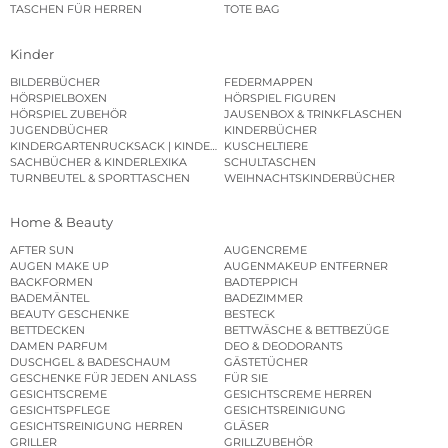
TASCHEN FÜR HERREN
TOTE BAG
Kinder
BILDERBÜCHER
FEDERMAPPEN
HÖRSPIELBOXEN
HÖRSPIEL FIGUREN
HÖRSPIEL ZUBEHÖR
JAUSENBOX & TRINKFLASCHEN
JUGENDBÜCHER
KINDERBÜCHER
KINDERGARTENRUCKSACK | KINDERGARTENBEUTEL
KUSCHELTIERE
SACHBÜCHER & KINDERLEXIKA
SCHULTASCHEN
TURNBEUTEL & SPORTTASCHEN
WEIHNACHTSKINDERBÜCHER
Home & Beauty
AFTER SUN
AUGENCREME
AUGEN MAKE UP
AUGENMAKEUP ENTFERNER
BACKFORMEN
BADTEPPICH
BADEMÄNTEL
BADEZIMMER
BEAUTY GESCHENKE
BESTECK
BETTDECKEN
BETTWÄSCHE & BETTBEZÜGE
DAMEN PARFUM
DEO & DEODORANTS
DUSCHGEL & BADESCHAUM
GÄSTETÜCHER
GESCHENKE FÜR JEDEN ANLASS
FÜR SIE
GESICHTSCREME
GESICHTSCREME HERREN
GESICHTSPFLEGE
GESICHTSREINIGUNG
GESICHTSREINIGUNG HERREN
GLÄSER
GRILLER
GRILLZUBEHÖR