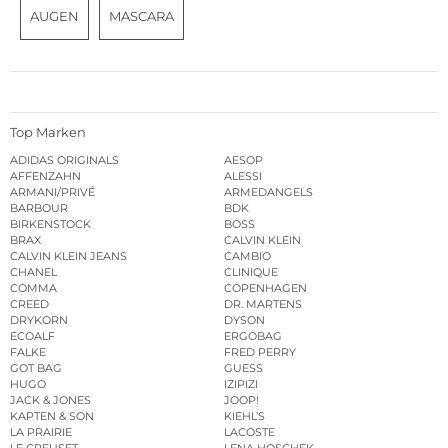
AUGEN
MASCARA
Top Marken
ADIDAS ORIGINALS
AESOP
AFFENZAHN
ALESSI
ARMANI/PRIVÉ
ARMEDANGELS
BARBOUR
BDK
BIRKENSTOCK
BOSS
BRAX
CALVIN KLEIN
CALVIN KLEIN JEANS
CAMBIO
CHANEL
CLINIQUE
COMMA
COPENHAGEN
CREED
DR. MARTENS
DRYKORN
DYSON
ECOALF
ERGOBAG
FALKE
FRED PERRY
GOT BAG
GUESS
HUGO
IZIPIZI
JACK & JONES
JOOP!
KAPTEN & SON
KIEHL’S
LA PRAIRIE
LACOSTE
LE CREUSET
LENA HOSCHEK