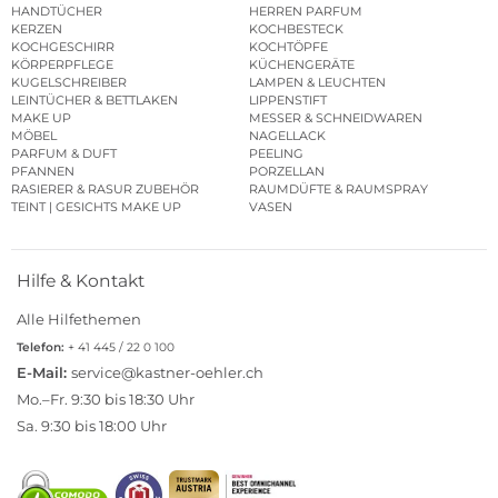
HANDTÜCHER
HERREN PARFUM
KERZEN
KOCHBESTECK
KOCHGESCHIRR
KOCHTÖPFE
KÖRPERPFLEGE
KÜCHENGERÄTE
KUGELSCHREIBER
LAMPEN & LEUCHTEN
LEINTÜCHER & BETTLAKEN
LIPPENSTIFT
MAKE UP
MESSER & SCHNEIDWAREN
MÖBEL
NAGELLACK
PARFUM & DUFT
PEELING
PFANNEN
PORZELLAN
RASIERER & RASUR ZUBEHÖR
RAUMDÜFTE & RAUMSPRAY
TEINT | GESICHTS MAKE UP
VASEN
Hilfe & Kontakt
Alle Hilfethemen
Telefon:
+ 41 445 / 22 0 100
E-Mail:
service@kastner-oehler.ch
Mo.–Fr. 9:30 bis 18:30 Uhr
Sa. 9:30 bis 18:00 Uhr