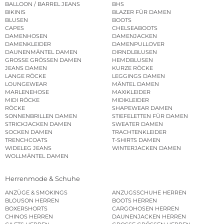
BALLOON / BARREL JEANS
BHS
BIKINIS
BLAZER FÜR DAMEN
BLUSEN
BOOTS
CAPES
CHELSEABOOTS
DAMENHOSEN
DAMENJACKEN
DAMENKLEIDER
DAMENPULLOVER
DAUNENMÄNTEL DAMEN
DIRNDLBLUSEN
GROSSE GRÖSSEN DAMEN
HEMDBLUSEN
JEANS DAMEN
KURZE RÖCKE
LANGE RÖCKE
LEGGINGS DAMEN
LOUNGEWEAR
MÄNTEL DAMEN
MARLENEHOSE
MAXIKLEIDER
MIDI RÖCKE
MIDIKLEIDER
RÖCKE
SHAPEWEAR DAMEN
SONNENBRILLEN DAMEN
STIEFELETTEN FÜR DAMEN
STRICKJACKEN DAMEN
SWEATER DAMEN
SOCKEN DAMEN
TRACHTENKLEIDER
TRENCHCOATS
T-SHIRTS DAMEN
WIDELEG JEANS
WINTERJACKEN DAMEN
WOLLMÄNTEL DAMEN
Herrenmode & Schuhe
ANZÜGE & SMOKINGS
ANZUGSSCHUHE HERREN
BLOUSON HERREN
BOOTS HERREN
BOXERSHORTS
CARGOHOSEN HERREN
CHINOS HERREN
DAUNENJACKEN HERREN