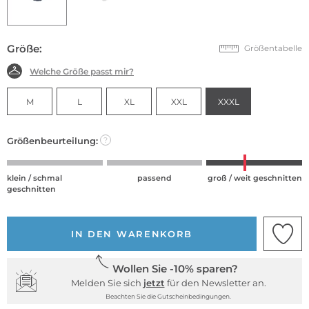
Größe:
Größentabelle
Welche Größe passt mir?
M
L
XL
XXL
XXXL
Größenbeurteilung:
?
klein / schmal
passend
groß / weit geschnitten
geschnitten
IN DEN WARENKORB
Wollen Sie -10% sparen?
Melden Sie sich
jetzt
für den Newsletter an.
Beachten Sie die Gutscheinbedingungen.