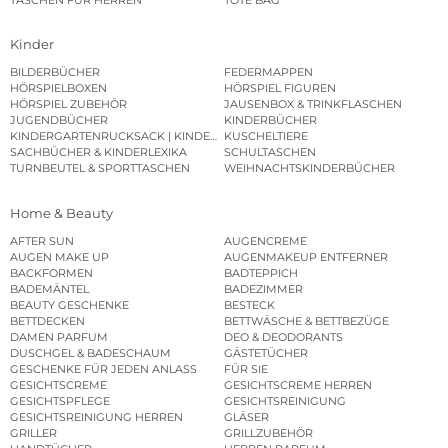
Kinder
BILDERBÜCHER
FEDERMAPPEN
HÖRSPIELBOXEN
HÖRSPIEL FIGUREN
HÖRSPIEL ZUBEHÖR
JAUSENBOX & TRINKFLASCHEN
JUGENDBÜCHER
KINDERBÜCHER
KINDERGARTENRUCKSACK | KINDERGARTENBEUTEL
KUSCHELTIERE
SACHBÜCHER & KINDERLEXIKA
SCHULTASCHEN
TURNBEUTEL & SPORTTASCHEN
WEIHNACHTSKINDERBÜCHER
Home & Beauty
AFTER SUN
AUGENCREME
AUGEN MAKE UP
AUGENMAKEUP ENTFERNER
BACKFORMEN
BADTEPPICH
BADEMÄNTEL
BADEZIMMER
BEAUTY GESCHENKE
BESTECK
BETTDECKEN
BETTWÄSCHE & BETTBEZÜGE
DAMEN PARFUM
DEO & DEODORANTS
DUSCHGEL & BADESCHAUM
GÄSTETÜCHER
GESCHENKE FÜR JEDEN ANLASS
FÜR SIE
GESICHTSCREME
GESICHTSCREME HERREN
GESICHTSPFLEGE
GESICHTSREINIGUNG
GESICHTSREINIGUNG HERREN
GLÄSER
GRILLER
GRILLZUBEHÖR