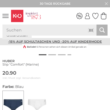
30 TAGE RÜCKGABE
Große Größen
NEW IN
WEDDING
VIBES
-15% AUF SCHULTASCHEN UND -20% AUF KINDERMODE
Beliebt!
6 Personen sehen sich diesen Artikel gerade an
HUBER
Slip "Comfort" (Marine)
20.90
inkl. Mwst zzgl.
Versandkosten
Farbe:
Blau