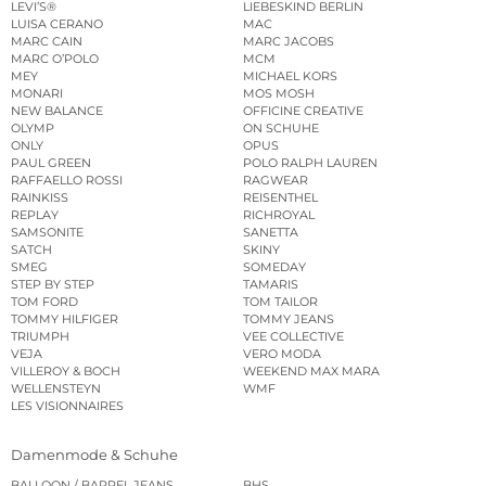
LEVI’S®
LIEBESKIND BERLIN
LUISA CERANO
MAC
MARC CAIN
MARC JACOBS
MARC O’POLO
MCM
MEY
MICHAEL KORS
MONARI
MOS MOSH
NEW BALANCE
OFFICINE CREATIVE
OLYMP
ON SCHUHE
ONLY
OPUS
PAUL GREEN
POLO RALPH LAUREN
RAFFAELLO ROSSI
RAGWEAR
RAINKISS
REISENTHEL
REPLAY
RICHROYAL
SAMSONITE
SANETTA
SATCH
SKINY
SMEG
SOMEDAY
STEP BY STEP
TAMARIS
TOM FORD
TOM TAILOR
TOMMY HILFIGER
TOMMY JEANS
TRIUMPH
VEE COLLECTIVE
VEJA
VERO MODA
VILLEROY & BOCH
WEEKEND MAX MARA
WELLENSTEYN
WMF
LES VISIONNAIRES
Damenmode & Schuhe
BALLOON / BARREL JEANS
BHS