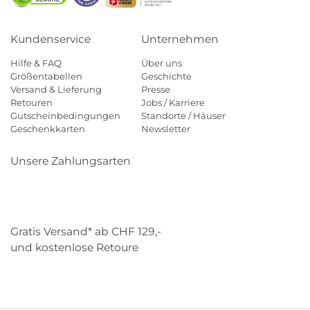
Kundenservice
Unternehmen
Hilfe & FAQ
Über uns
Größentabellen
Geschichte
Versand & Lieferung
Presse
Retouren
Jobs / Karriere
Gutscheinbedingungen
Standorte / Häuser
Geschenkkarten
Newsletter
Unsere Zahlungsarten
Klarna
Mastercard
Visa
Diners
Applepay
Paypal
Gratis Versand* ab CHF 129,-
und kostenlose Retoure
Schweizer Post
Gebrüder Weiss