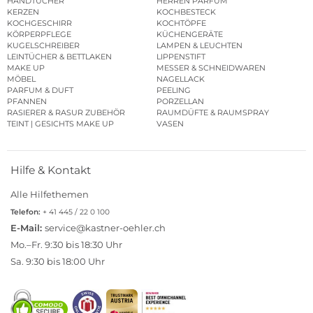
HANDTÜCHER
HERREN PARFUM
KERZEN
KOCHBESTECK
KOCHGESCHIRR
KOCHTÖPFE
KÖRPERPFLEGE
KÜCHENGERÄTE
KUGELSCHREIBER
LAMPEN & LEUCHTEN
LEINTÜCHER & BETTLAKEN
LIPPENSTIFT
MAKE UP
MESSER & SCHNEIDWAREN
MÖBEL
NAGELLACK
PARFUM & DUFT
PEELING
PFANNEN
PORZELLAN
RASIERER & RASUR ZUBEHÖR
RAUMDÜFTE & RAUMSPRAY
TEINT | GESICHTS MAKE UP
VASEN
Hilfe & Kontakt
Alle Hilfethemen
Telefon:
+ 41 445 / 22 0 100
E-Mail:
service@kastner-oehler.ch
Mo.–Fr. 9:30 bis 18:30 Uhr
Sa. 9:30 bis 18:00 Uhr