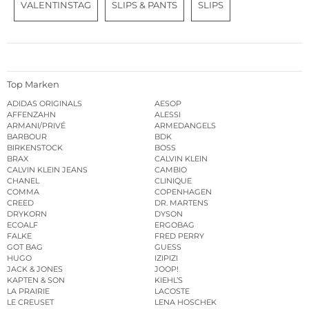
VALENTINSTAG
SLIPS & PANTS
SLIPS
Top Marken
ADIDAS ORIGINALS
AESOP
AFFENZAHN
ALESSI
ARMANI/PRIVÉ
ARMEDANGELS
BARBOUR
BDK
BIRKENSTOCK
BOSS
BRAX
CALVIN KLEIN
CALVIN KLEIN JEANS
CAMBIO
CHANEL
CLINIQUE
COMMA
COPENHAGEN
CREED
DR. MARTENS
DRYKORN
DYSON
ECOALF
ERGOBAG
FALKE
FRED PERRY
GOT BAG
GUESS
HUGO
IZIPIZI
JACK & JONES
JOOP!
KAPTEN & SON
KIEHL’S
LA PRAIRIE
LACOSTE
LE CREUSET
LENA HOSCHEK