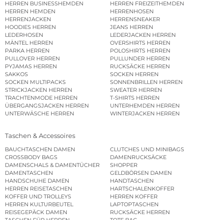
HERREN BUSINESSHEMDEN
HERREN FREIZEITHEMDEN
HERREN HEMDEN
HERRENHOSEN
HERRENJACKEN
HERRENSNEAKER
HOODIES HERREN
JEANS HERREN
LEDERHOSEN
LEDERJACKEN HERREN
MÄNTEL HERREN
OVERSHIRTS HERREN
PARKA HERREN
POLOSHIRTS HERREN
PULLOVER HERREN
PULLUNDER HERREN
PYJAMAS HERREN
RUCKSÄCKE HERREN
SAKKOS
SOCKEN HERREN
SOCKEN MULTIPACKS
SONNENBRILLEN HERREN
STRICKJACKEN HERREN
SWEATER HERREN
TRACHTENMODE HERREN
T-SHIRTS HERREN
ÜBERGANGSJACKEN HERREN
UNTERHEMDEN HERREN
UNTERWÄSCHE HERREN
WINTERJACKEN HERREN
Taschen & Accessoires
BAUCHTASCHEN DAMEN
CLUTCHES UND MINIBAGS
CROSSBODY BAGS
DAMENRUCKSÄCKE
DAMENSCHALS & DAMENTÜCHER
SHOPPER
DAMENTASCHEN
GELDBÖRSEN DAMEN
HANDSCHUHE DAMEN
HANDTASCHEN
HERREN REISETASCHEN
HARTSCHALENKOFFER
KOFFER UND TROLLEYS
HERREN KOFFER
HERREN KULTURBEUTEL
LAPTOPTASCHEN
REISEGEPÄCK DAMEN
RUCKSÄCKE HERREN
TASCHEN FÜR HERREN
TOTE BAG