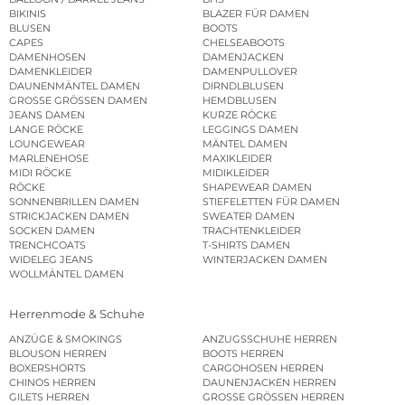
BIKINIS
BLAZER FÜR DAMEN
BLUSEN
BOOTS
CAPES
CHELSEABOOTS
DAMENHOSEN
DAMENJACKEN
DAMENKLEIDER
DAMENPULLOVER
DAUNENMÄNTEL DAMEN
DIRNDLBLUSEN
GROSSE GRÖSSEN DAMEN
HEMDBLUSEN
JEANS DAMEN
KURZE RÖCKE
LANGE RÖCKE
LEGGINGS DAMEN
LOUNGEWEAR
MÄNTEL DAMEN
MARLENEHOSE
MAXIKLEIDER
MIDI RÖCKE
MIDIKLEIDER
RÖCKE
SHAPEWEAR DAMEN
SONNENBRILLEN DAMEN
STIEFELETTEN FÜR DAMEN
STRICKJACKEN DAMEN
SWEATER DAMEN
SOCKEN DAMEN
TRACHTENKLEIDER
TRENCHCOATS
T-SHIRTS DAMEN
WIDELEG JEANS
WINTERJACKEN DAMEN
WOLLMÄNTEL DAMEN
Herrenmode & Schuhe
ANZÜGE & SMOKINGS
ANZUGSSCHUHE HERREN
BLOUSON HERREN
BOOTS HERREN
BOXERSHORTS
CARGOHOSEN HERREN
CHINOS HERREN
DAUNENJACKEN HERREN
GILETS HERREN
GROSSE GRÖSSEN HERREN