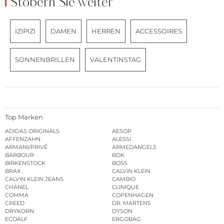
Stöbern Sie weiter
IZIPIZI
DAMEN
HERREN
ACCESSOIRES
SONNENBRILLEN
VALENTINSTAG
Top Marken
ADIDAS ORIGINALS
AESOP
AFFENZAHN
ALESSI
ARMANI/PRIVÉ
ARMEDANGELS
BARBOUR
BDK
BIRKENSTOCK
BOSS
BRAX
CALVIN KLEIN
CALVIN KLEIN JEANS
CAMBIO
CHANEL
CLINIQUE
COMMA
COPENHAGEN
CREED
DR. MARTENS
DRYKORN
DYSON
ECOALF
ERGOBAG