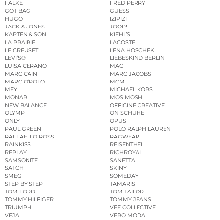
FALKE
FRED PERRY
GOT BAG
GUESS
HUGO
IZIPIZI
JACK & JONES
JOOP!
KAPTEN & SON
KIEHL’S
LA PRAIRIE
LACOSTE
LE CREUSET
LENA HOSCHEK
LEVI’S®
LIEBESKIND BERLIN
LUISA CERANO
MAC
MARC CAIN
MARC JACOBS
MARC O’POLO
MCM
MEY
MICHAEL KORS
MONARI
MOS MOSH
NEW BALANCE
OFFICINE CREATIVE
OLYMP
ON SCHUHE
ONLY
OPUS
PAUL GREEN
POLO RALPH LAUREN
RAFFAELLO ROSSI
RAGWEAR
RAINKISS
REISENTHEL
REPLAY
RICHROYAL
SAMSONITE
SANETTA
SATCH
SKINY
SMEG
SOMEDAY
STEP BY STEP
TAMARIS
TOM FORD
TOM TAILOR
TOMMY HILFIGER
TOMMY JEANS
TRIUMPH
VEE COLLECTIVE
VEJA
VERO MODA