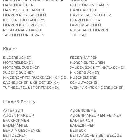
DAMENTASCHEN
GELDBÖRSEN DAMEN
HANDSCHUHE DAMEN
HANDTASCHEN
HERREN REISETASCHEN
HARTSCHALENKOFFER
KOFFER UND TROLLEYS
HERREN KOFFER
HERREN KULTURBEUTEL
LAPTOPTASCHEN
REISEGEPÄCK DAMEN
RUCKSÄCKE HERREN
TASCHEN FÜR HERREN
TOTE BAG
Kinder
BILDERBÜCHER
FEDERMAPPEN
HÖRSPIELBOXEN
HÖRSPIEL FIGUREN
HÖRSPIEL ZUBEHÖR
JAUSENBOX & TRINKFLASCHEN
JUGENDBÜCHER
KINDERBÜCHER
KINDERGARTENRUCKSACK | KINDERGARTENBEUTEL
KUSCHELTIERE
SACHBÜCHER & KINDERLEXIKA
SCHULTASCHEN
TURNBEUTEL & SPORTTASCHEN
WEIHNACHTSKINDERBÜCHER
Home & Beauty
AFTER SUN
AUGENCREME
AUGEN MAKE UP
AUGENMAKEUP ENTFERNER
BACKFORMEN
BADTEPPICH
BADEMÄNTEL
BADEZIMMER
BEAUTY GESCHENKE
BESTECK
BETTDECKEN
BETTWÄSCHE & BETTBEZÜGE