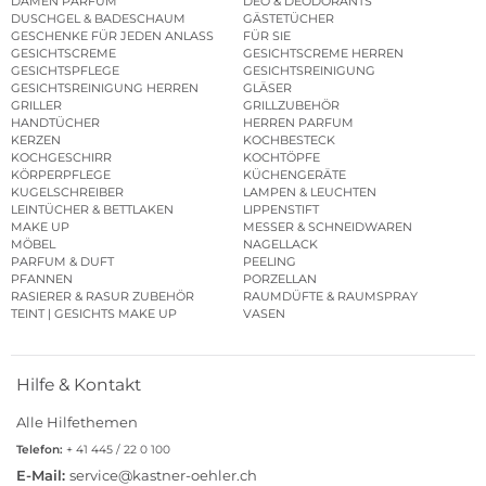
DAMEN PARFUM
DEO & DEODORANTS
DUSCHGEL & BADESCHAUM
GÄSTETÜCHER
GESCHENKE FÜR JEDEN ANLASS
FÜR SIE
GESICHTSCREME
GESICHTSCREME HERREN
GESICHTSPFLEGE
GESICHTSREINIGUNG
GESICHTSREINIGUNG HERREN
GLÄSER
GRILLER
GRILLZUBEHÖR
HANDTÜCHER
HERREN PARFUM
KERZEN
KOCHBESTECK
KOCHGESCHIRR
KOCHTÖPFE
KÖRPERPFLEGE
KÜCHENGERÄTE
KUGELSCHREIBER
LAMPEN & LEUCHTEN
LEINTÜCHER & BETTLAKEN
LIPPENSTIFT
MAKE UP
MESSER & SCHNEIDWAREN
MÖBEL
NAGELLACK
PARFUM & DUFT
PEELING
PFANNEN
PORZELLAN
RASIERER & RASUR ZUBEHÖR
RAUMDÜFTE & RAUMSPRAY
TEINT | GESICHTS MAKE UP
VASEN
Hilfe & Kontakt
Alle Hilfethemen
Telefon:
+ 41 445 / 22 0 100
E-Mail:
service@kastner-oehler.ch