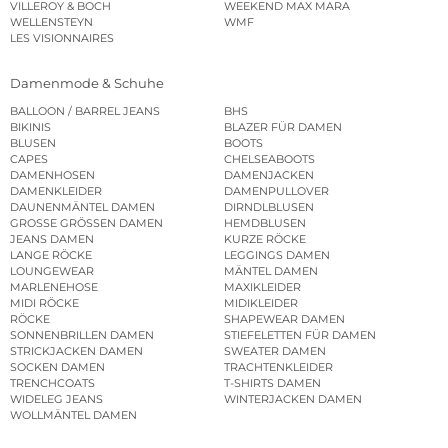
VILLEROY & BOCH
WEEKEND MAX MARA
WELLENSTEYN
WMF
LES VISIONNAIRES
Damenmode & Schuhe
BALLOON / BARREL JEANS
BHS
BIKINIS
BLAZER FÜR DAMEN
BLUSEN
BOOTS
CAPES
CHELSEABOOTS
DAMENHOSEN
DAMENJACKEN
DAMENKLEIDER
DAMENPULLOVER
DAUNENMÄNTEL DAMEN
DIRNDLBLUSEN
GROSSE GRÖSSEN DAMEN
HEMDBLUSEN
JEANS DAMEN
KURZE RÖCKE
LANGE RÖCKE
LEGGINGS DAMEN
LOUNGEWEAR
MÄNTEL DAMEN
MARLENEHOSE
MAXIKLEIDER
MIDI RÖCKE
MIDIKLEIDER
RÖCKE
SHAPEWEAR DAMEN
SONNENBRILLEN DAMEN
STIEFELETTEN FÜR DAMEN
STRICKJACKEN DAMEN
SWEATER DAMEN
SOCKEN DAMEN
TRACHTENKLEIDER
TRENCHCOATS
T-SHIRTS DAMEN
WIDELEG JEANS
WINTERJACKEN DAMEN
WOLLMÄNTEL DAMEN