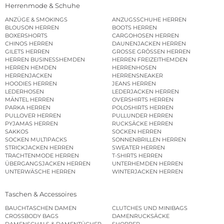
Herrenmode & Schuhe
ANZÜGE & SMOKINGS
ANZUGSSCHUHE HERREN
BLOUSON HERREN
BOOTS HERREN
BOXERSHORTS
CARGOHOSEN HERREN
CHINOS HERREN
DAUNENJACKEN HERREN
GILETS HERREN
GROSSE GRÖSSEN HERREN
HERREN BUSINESSHEMDEN
HERREN FREIZEITHEMDEN
HERREN HEMDEN
HERRENHOSEN
HERRENJACKEN
HERRENSNEAKER
HOODIES HERREN
JEANS HERREN
LEDERHOSEN
LEDERJACKEN HERREN
MÄNTEL HERREN
OVERSHIRTS HERREN
PARKA HERREN
POLOSHIRTS HERREN
PULLOVER HERREN
PULLUNDER HERREN
PYJAMAS HERREN
RUCKSÄCKE HERREN
SAKKOS
SOCKEN HERREN
SOCKEN MULTIPACKS
SONNENBRILLEN HERREN
STRICKJACKEN HERREN
SWEATER HERREN
TRACHTENMODE HERREN
T-SHIRTS HERREN
ÜBERGANGSJACKEN HERREN
UNTERHEMDEN HERREN
UNTERWÄSCHE HERREN
WINTERJACKEN HERREN
Taschen & Accessoires
BAUCHTASCHEN DAMEN
CLUTCHES UND MINIBAGS
CROSSBODY BAGS
DAMENRUCKSÄCKE
DAMENSCHALS & DAMENTÜCHER
SHOPPER