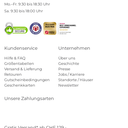
Mo.–Fr. 9:30 bis 18:30 Uhr
Sa. 9:30 bis 18:00 Uhr
Kundenservice
Unternehmen
Hilfe & FAQ
Über uns
Größentabellen
Geschichte
Versand & Lieferung
Presse
Retouren
Jobs / Karriere
Gutscheinbedingungen
Standorte / Häuser
Geschenkkarten
Newsletter
Unsere Zahlungsarten
Klarna
Mastercard
Visa
Diners
Applepay
Paypal
Gratis Versand* ab CHF 129,-