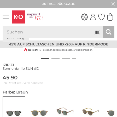
30 TAGE RÜCKGABE
Nachhaltig
NEW IN
WEDDING
VIBES
-15% AUF SCHULTASCHEN UND -20% AUF KINDERMODE
Beliebt!
14 Personen sehen sich diesen Artikel gerade an
IZIPIZI
Sonnenbrille SUN #D
45.90
inkl. Mwst zzgl.
Versandkosten
Farbe:
Braun