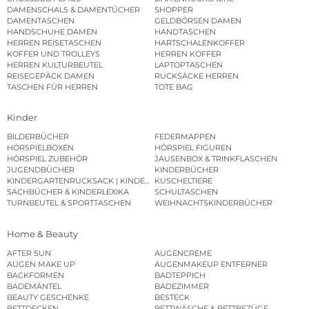
DAMENSCHALS & DAMENTÜCHER
SHOPPER
DAMENTASCHEN
GELDBÖRSEN DAMEN
HANDSCHUHE DAMEN
HANDTASCHEN
HERREN REISETASCHEN
HARTSCHALENKOFFER
KOFFER UND TROLLEYS
HERREN KOFFER
HERREN KULTURBEUTEL
LAPTOPTASCHEN
REISEGEPÄCK DAMEN
RUCKSÄCKE HERREN
TASCHEN FÜR HERREN
TOTE BAG
Kinder
BILDERBÜCHER
FEDERMAPPEN
HÖRSPIELBOXEN
HÖRSPIEL FIGUREN
HÖRSPIEL ZUBEHÖR
JAUSENBOX & TRINKFLASCHEN
JUGENDBÜCHER
KINDERBÜCHER
KINDERGARTENRUCKSACK | KINDERGARTENBEUTEL
KUSCHELTIERE
SACHBÜCHER & KINDERLEXIKA
SCHULTASCHEN
TURNBEUTEL & SPORTTASCHEN
WEIHNACHTSKINDERBÜCHER
Home & Beauty
AFTER SUN
AUGENCREME
AUGEN MAKE UP
AUGENMAKEUP ENTFERNER
BACKFORMEN
BADTEPPICH
BADEMÄNTEL
BADEZIMMER
BEAUTY GESCHENKE
BESTECK
BETTDECKEN
BETTWÄSCHE & BETTBEZÜGE