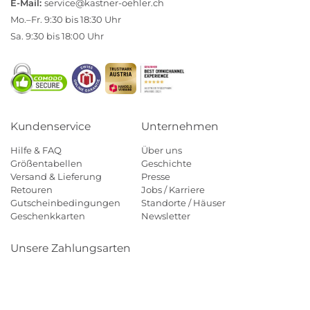
E-Mail:
service@kastner-oehler.ch
Mo.–Fr. 9:30 bis 18:30 Uhr
Sa. 9:30 bis 18:00 Uhr
Kundenservice
Unternehmen
Hilfe & FAQ
Über uns
Größentabellen
Geschichte
Versand & Lieferung
Presse
Retouren
Jobs / Karriere
Gutscheinbedingungen
Standorte / Häuser
Geschenkkarten
Newsletter
Unsere Zahlungsarten
Klarna
Mastercard
Visa
Diners
Applepay
Paypal