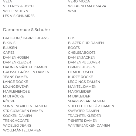
VEJA
VERO MODA
VILLEROY & BOCH
WEEKEND MAX MARA
WELLENSTEYN
WMF
LES VISIONNAIRES
Damenmode & Schuhe
BALLOON / BARREL JEANS
BHS
BIKINIS
BLAZER FÜR DAMEN
BLUSEN
BOOTS
CAPES
CHELSEABOOTS
DAMENHOSEN
DAMENJACKEN
DAMENKLEIDER
DAMENPULLOVER
DAUNENMÄNTEL DAMEN
DIRNDLBLUSEN
GROSSE GRÖSSEN DAMEN
HEMDBLUSEN
JEANS DAMEN
KURZE RÖCKE
LANGE RÖCKE
LEGGINGS DAMEN
LOUNGEWEAR
MÄNTEL DAMEN
MARLENEHOSE
MAXIKLEIDER
MIDI RÖCKE
MIDIKLEIDER
RÖCKE
SHAPEWEAR DAMEN
SONNENBRILLEN DAMEN
STIEFELETTEN FÜR DAMEN
STRICKJACKEN DAMEN
SWEATER DAMEN
SOCKEN DAMEN
TRACHTENKLEIDER
TRENCHCOATS
T-SHIRTS DAMEN
WIDELEG JEANS
WINTERJACKEN DAMEN
WOLLMÄNTEL DAMEN