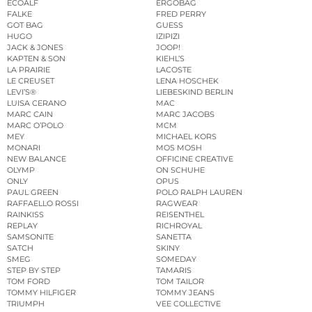
ECOALF
ERGOBAG
FALKE
FRED PERRY
GOT BAG
GUESS
HUGO
IZIPIZI
JACK & JONES
JOOP!
KAPTEN & SON
KIEHL’S
LA PRAIRIE
LACOSTE
LE CREUSET
LENA HOSCHEK
LEVI’S®
LIEBESKIND BERLIN
LUISA CERANO
MAC
MARC CAIN
MARC JACOBS
MARC O’POLO
MCM
MEY
MICHAEL KORS
MONARI
MOS MOSH
NEW BALANCE
OFFICINE CREATIVE
OLYMP
ON SCHUHE
ONLY
OPUS
PAUL GREEN
POLO RALPH LAUREN
RAFFAELLO ROSSI
RAGWEAR
RAINKISS
REISENTHEL
REPLAY
RICHROYAL
SAMSONITE
SANETTA
SATCH
SKINY
SMEG
SOMEDAY
STEP BY STEP
TAMARIS
TOM FORD
TOM TAILOR
TOMMY HILFIGER
TOMMY JEANS
TRIUMPH
VEE COLLECTIVE