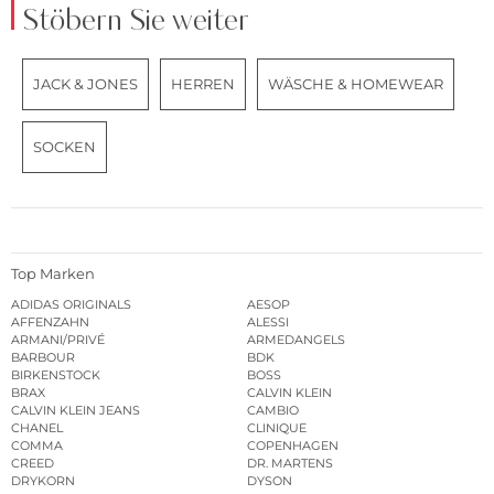
Stöbern Sie weiter
JACK & JONES
HERREN
WÄSCHE & HOMEWEAR
SOCKEN
Top Marken
ADIDAS ORIGINALS
AESOP
AFFENZAHN
ALESSI
ARMANI/PRIVÉ
ARMEDANGELS
BARBOUR
BDK
BIRKENSTOCK
BOSS
BRAX
CALVIN KLEIN
CALVIN KLEIN JEANS
CAMBIO
CHANEL
CLINIQUE
COMMA
COPENHAGEN
CREED
DR. MARTENS
DRYKORN
DYSON