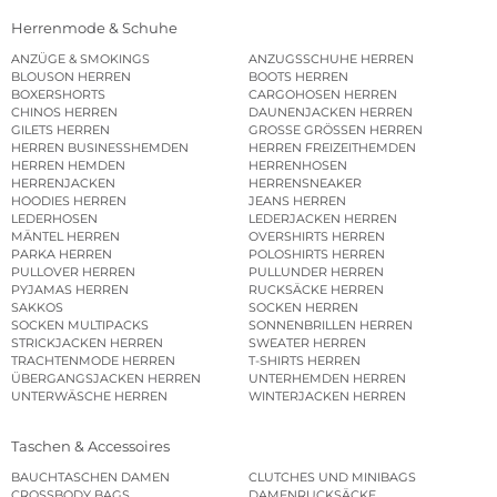
Herrenmode & Schuhe
ANZÜGE & SMOKINGS
ANZUGSSCHUHE HERREN
BLOUSON HERREN
BOOTS HERREN
BOXERSHORTS
CARGOHOSEN HERREN
CHINOS HERREN
DAUNENJACKEN HERREN
GILETS HERREN
GROSSE GRÖSSEN HERREN
HERREN BUSINESSHEMDEN
HERREN FREIZEITHEMDEN
HERREN HEMDEN
HERRENHOSEN
HERRENJACKEN
HERRENSNEAKER
HOODIES HERREN
JEANS HERREN
LEDERHOSEN
LEDERJACKEN HERREN
MÄNTEL HERREN
OVERSHIRTS HERREN
PARKA HERREN
POLOSHIRTS HERREN
PULLOVER HERREN
PULLUNDER HERREN
PYJAMAS HERREN
RUCKSÄCKE HERREN
SAKKOS
SOCKEN HERREN
SOCKEN MULTIPACKS
SONNENBRILLEN HERREN
STRICKJACKEN HERREN
SWEATER HERREN
TRACHTENMODE HERREN
T-SHIRTS HERREN
ÜBERGANGSJACKEN HERREN
UNTERHEMDEN HERREN
UNTERWÄSCHE HERREN
WINTERJACKEN HERREN
Taschen & Accessoires
BAUCHTASCHEN DAMEN
CLUTCHES UND MINIBAGS
CROSSBODY BAGS
DAMENRUCKSÄCKE