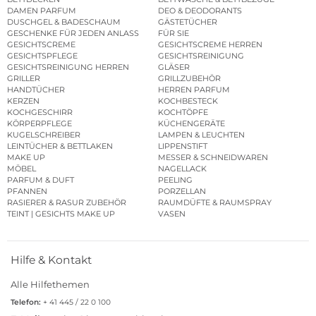
DAMEN PARFUM
DEO & DEODORANTS
DUSCHGEL & BADESCHAUM
GÄSTETÜCHER
GESCHENKE FÜR JEDEN ANLASS
FÜR SIE
GESICHTSCREME
GESICHTSCREME HERREN
GESICHTSPFLEGE
GESICHTSREINIGUNG
GESICHTSREINIGUNG HERREN
GLÄSER
GRILLER
GRILLZUBEHÖR
HANDTÜCHER
HERREN PARFUM
KERZEN
KOCHBESTECK
KOCHGESCHIRR
KOCHTÖPFE
KÖRPERPFLEGE
KÜCHENGERÄTE
KUGELSCHREIBER
LAMPEN & LEUCHTEN
LEINTÜCHER & BETTLAKEN
LIPPENSTIFT
MAKE UP
MESSER & SCHNEIDWAREN
MÖBEL
NAGELLACK
PARFUM & DUFT
PEELING
PFANNEN
PORZELLAN
RASIERER & RASUR ZUBEHÖR
RAUMDÜFTE & RAUMSPRAY
TEINT | GESICHTS MAKE UP
VASEN
Hilfe & Kontakt
Alle Hilfethemen
Telefon:
+ 41 445 / 22 0 100