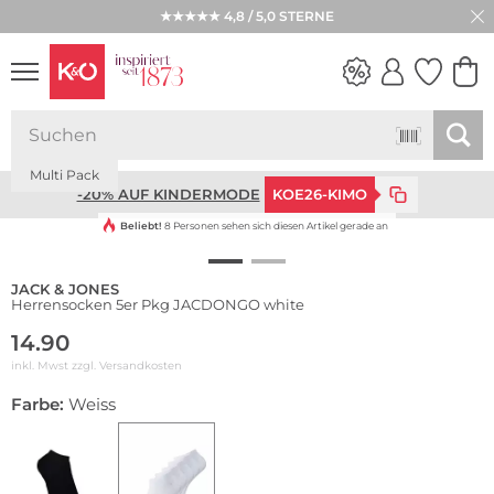
★★★★★ 4,8 / 5,0 STERNE
WEDDING
Multi Pack
VIBES
-20% AUF KINDERMODE
KOE26-KIMO
Beliebt!
8 Personen sehen sich diesen Artikel gerade an
JACK & JONES
Herrensocken 5er Pkg JACDONGO white
14.90
inkl. Mwst zzgl.
Versandkosten
Farbe:
Weiss