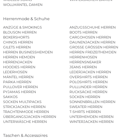
WOLLMÄNTEL DAMEN
Herrenmode & Schuhe
ANZÜGE & SMOKINGS
ANZUGSSCHUHE HERREN
BLOUSON HERREN
BOOTS HERREN
BOXERSHORTS
CARGOHOSEN HERREN
CHINOS HERREN
DAUNENJACKEN HERREN
GILETS HERREN
GROSSE GRÖSSEN HERREN
HERREN BUSINESSHEMDEN
HERREN FREIZEITHEMDEN
HERREN HEMDEN
HERRENHOSEN
HERRENJACKEN
HERRENSNEAKER
HOODIES HERREN
JEANS HERREN
LEDERHOSEN
LEDERJACKEN HERREN
MÄNTEL HERREN
OVERSHIRTS HERREN
PARKA HERREN
POLOSHIRTS HERREN
PULLOVER HERREN
PULLUNDER HERREN
PYJAMAS HERREN
RUCKSÄCKE HERREN
SAKKOS
SOCKEN HERREN
SOCKEN MULTIPACKS
SONNENBRILLEN HERREN
STRICKJACKEN HERREN
SWEATER HERREN
TRACHTENMODE HERREN
T-SHIRTS HERREN
ÜBERGANGSJACKEN HERREN
UNTERHEMDEN HERREN
UNTERWÄSCHE HERREN
WINTERJACKEN HERREN
Taschen & Accessoires