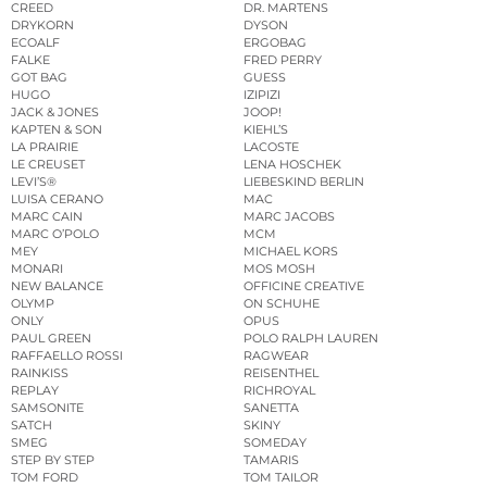
CREED
DR. MARTENS
DRYKORN
DYSON
ECOALF
ERGOBAG
FALKE
FRED PERRY
GOT BAG
GUESS
HUGO
IZIPIZI
JACK & JONES
JOOP!
KAPTEN & SON
KIEHL’S
LA PRAIRIE
LACOSTE
LE CREUSET
LENA HOSCHEK
LEVI’S®
LIEBESKIND BERLIN
LUISA CERANO
MAC
MARC CAIN
MARC JACOBS
MARC O’POLO
MCM
MEY
MICHAEL KORS
MONARI
MOS MOSH
NEW BALANCE
OFFICINE CREATIVE
OLYMP
ON SCHUHE
ONLY
OPUS
PAUL GREEN
POLO RALPH LAUREN
RAFFAELLO ROSSI
RAGWEAR
RAINKISS
REISENTHEL
REPLAY
RICHROYAL
SAMSONITE
SANETTA
SATCH
SKINY
SMEG
SOMEDAY
STEP BY STEP
TAMARIS
TOM FORD
TOM TAILOR