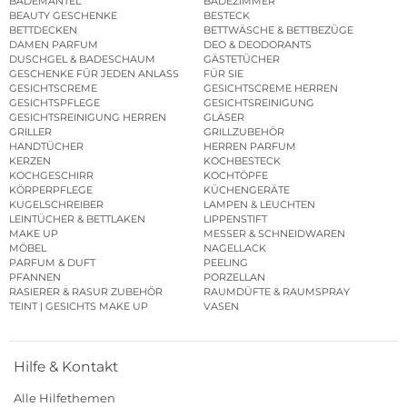
BADEMÄNTEL
BADEZIMMER
BEAUTY GESCHENKE
BESTECK
BETTDECKEN
BETTWÄSCHE & BETTBEZÜGE
DAMEN PARFUM
DEO & DEODORANTS
DUSCHGEL & BADESCHAUM
GÄSTETÜCHER
GESCHENKE FÜR JEDEN ANLASS
FÜR SIE
GESICHTSCREME
GESICHTSCREME HERREN
GESICHTSPFLEGE
GESICHTSREINIGUNG
GESICHTSREINIGUNG HERREN
GLÄSER
GRILLER
GRILLZUBEHÖR
HANDTÜCHER
HERREN PARFUM
KERZEN
KOCHBESTECK
KOCHGESCHIRR
KOCHTÖPFE
KÖRPERPFLEGE
KÜCHENGERÄTE
KUGELSCHREIBER
LAMPEN & LEUCHTEN
LEINTÜCHER & BETTLAKEN
LIPPENSTIFT
MAKE UP
MESSER & SCHNEIDWAREN
MÖBEL
NAGELLACK
PARFUM & DUFT
PEELING
PFANNEN
PORZELLAN
RASIERER & RASUR ZUBEHÖR
RAUMDÜFTE & RAUMSPRAY
TEINT | GESICHTS MAKE UP
VASEN
Hilfe & Kontakt
Alle Hilfethemen