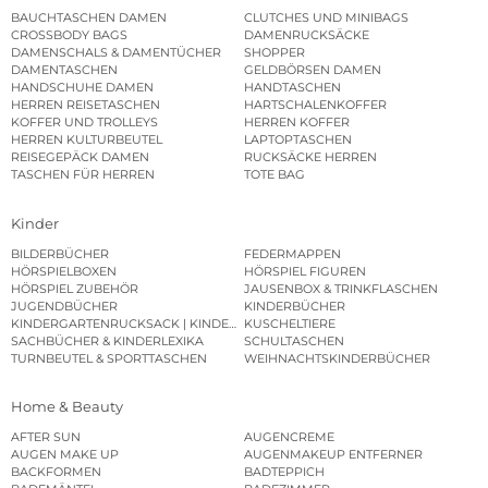
BAUCHTASCHEN DAMEN
CLUTCHES UND MINIBAGS
CROSSBODY BAGS
DAMENRUCKSÄCKE
DAMENSCHALS & DAMENTÜCHER
SHOPPER
DAMENTASCHEN
GELDBÖRSEN DAMEN
HANDSCHUHE DAMEN
HANDTASCHEN
HERREN REISETASCHEN
HARTSCHALENKOFFER
KOFFER UND TROLLEYS
HERREN KOFFER
HERREN KULTURBEUTEL
LAPTOPTASCHEN
REISEGEPÄCK DAMEN
RUCKSÄCKE HERREN
TASCHEN FÜR HERREN
TOTE BAG
Kinder
BILDERBÜCHER
FEDERMAPPEN
HÖRSPIELBOXEN
HÖRSPIEL FIGUREN
HÖRSPIEL ZUBEHÖR
JAUSENBOX & TRINKFLASCHEN
JUGENDBÜCHER
KINDERBÜCHER
KINDERGARTENRUCKSACK | KINDERGARTENBEUTEL
KUSCHELTIERE
SACHBÜCHER & KINDERLEXIKA
SCHULTASCHEN
TURNBEUTEL & SPORTTASCHEN
WEIHNACHTSKINDERBÜCHER
Home & Beauty
AFTER SUN
AUGENCREME
AUGEN MAKE UP
AUGENMAKEUP ENTFERNER
BACKFORMEN
BADTEPPICH