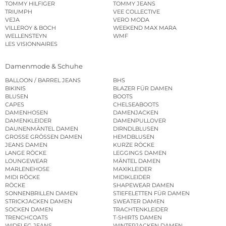
TOMMY HILFIGER
TOMMY JEANS
TRIUMPH
VEE COLLECTIVE
VEJA
VERO MODA
VILLEROY & BOCH
WEEKEND MAX MARA
WELLENSTEYN
WMF
LES VISIONNAIRES
Damenmode & Schuhe
BALLOON / BARREL JEANS
BHS
BIKINIS
BLAZER FÜR DAMEN
BLUSEN
BOOTS
CAPES
CHELSEABOOTS
DAMENHOSEN
DAMENJACKEN
DAMENKLEIDER
DAMENPULLOVER
DAUNENMÄNTEL DAMEN
DIRNDLBLUSEN
GROSSE GRÖSSEN DAMEN
HEMDBLUSEN
JEANS DAMEN
KURZE RÖCKE
LANGE RÖCKE
LEGGINGS DAMEN
LOUNGEWEAR
MÄNTEL DAMEN
MARLENEHOSE
MAXIKLEIDER
MIDI RÖCKE
MIDIKLEIDER
RÖCKE
SHAPEWEAR DAMEN
SONNENBRILLEN DAMEN
STIEFELETTEN FÜR DAMEN
STRICKJACKEN DAMEN
SWEATER DAMEN
SOCKEN DAMEN
TRACHTENKLEIDER
TRENCHCOATS
T-SHIRTS DAMEN
WIDELEG JEANS
WINTERJACKEN DAMEN