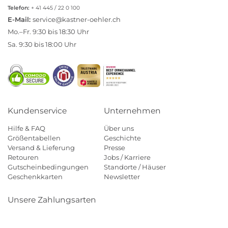
Telefon:
+ 41 445 / 22 0 100
E-Mail:
service@kastner-oehler.ch
Mo.–Fr. 9:30 bis 18:30 Uhr
Sa. 9:30 bis 18:00 Uhr
Kundenservice
Unternehmen
Hilfe & FAQ
Über uns
Größentabellen
Geschichte
Versand & Lieferung
Presse
Retouren
Jobs / Karriere
Gutscheinbedingungen
Standorte / Häuser
Geschenkkarten
Newsletter
Unsere Zahlungsarten
Klarna
Mastercard
Visa
Diners
Applepay
Paypal