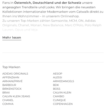
Fans in
Österreich, Deutschland und der Schweiz
unsere
angesagten Trendteile und Looks. Wir bringen die neuesten
Kollektionen internationaler Modemarken vom Catwalk direkt zu
Ihnen ins Wohnzimmer – in unserem Onlineshop.
Zu unseren
Top-Marken
zählen
Samsonite
,
MCM
,
ON
,
Adidas
Originals
,
Chanel
,
Monari
,
New Balance
,
Marc O’Polo
,
Polo Ralph
Lauren
,
Opus
und
Veja
.
Mehr lesen
Top Marken
ADIDAS ORIGINALS
AESOP
AFFENZAHN
ALESSI
ARMANI/PRIVÉ
ARMEDANGELS
BARBOUR
BDK
BIRKENSTOCK
BOSS
BRAX
CALVIN KLEIN
CALVIN KLEIN JEANS
CAMBIO
CHANEL
CLINIQUE
COMMA
COPENHAGEN