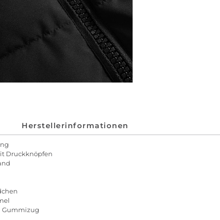
Herstellerinformationen
ung
it Druckknöpfen
and
ndchen
mel
em Gummizug