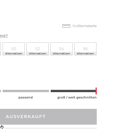
Größentabelle
 mir?
50
52
54
56
Alternativen
Alternativen
Alternativen
Alternativen
passend
groß / weit geschnitten
AUSVERKAUFT