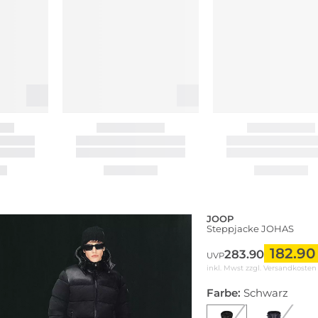
JOOP
Steppjacke JOHAS
182.90
283.90
UVP
inkl. Mwst zzgl.
Versandkosten
Farbe:
Schwarz