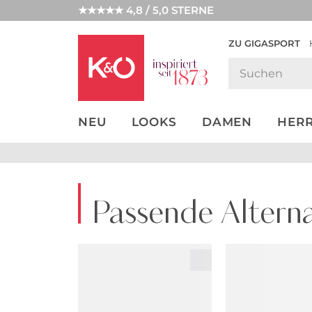
★★★★★ 4,8 / 5,0 STERNE
ZU GIGASPORT
GET THE
NEW IN
WEDDING
LOOK
VIBES
NEU
LOOKS
DAMEN
HER
Passende Alterna