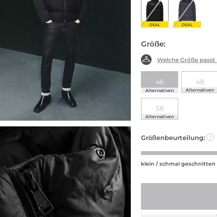
DEAL
DEAL
Größe:
Welche Größe passt
46
48
Alternativen
Alternativen
58
Alternativen
Größenbeurteilung:
?
klein / schmal geschnitten