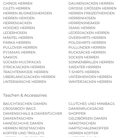
CHINOS HERREN
DAUNENJACKEN HERREN
GILETS HERREN
GROSSE GRÖSSEN HERREN
HERREN BUSINESSHEMDEN
HERREN FREIZEITHEMDEN
HERREN HEMDEN
HERRENHOSEN
HERRENJACKEN
HERRENSNEAKER
HOODIES HERREN
JEANS HERREN
LEDERHOSEN
LEDERJACKEN HERREN
MÄNTEL HERREN
OVERSHIRTS HERREN
PARKA HERREN
POLOSHIRTS HERREN
PULLOVER HERREN
PULLUNDER HERREN
PYJAMAS HERREN
RUCKSÄCKE HERREN
SAKKOS
SOCKEN HERREN
SOCKEN MULTIPACKS
SONNENBRILLEN HERREN
STRICKJACKEN HERREN
SWEATER HERREN
TRACHTENMODE HERREN
T-SHIRTS HERREN
ÜBERGANGSJACKEN HERREN
UNTERHEMDEN HERREN
UNTERWÄSCHE HERREN
WINTERJACKEN HERREN
Taschen & Accessoires
BAUCHTASCHEN DAMEN
CLUTCHES UND MINIBAGS
CROSSBODY BAGS
DAMENRUCKSÄCKE
DAMENSCHALS & DAMENTÜCHER
SHOPPER
DAMENTASCHEN
GELDBÖRSEN DAMEN
HANDSCHUHE DAMEN
HANDTASCHEN
HERREN REISETASCHEN
HARTSCHALENKOFFER
KOFFER UND TROLLEYS
HERREN KOFFER