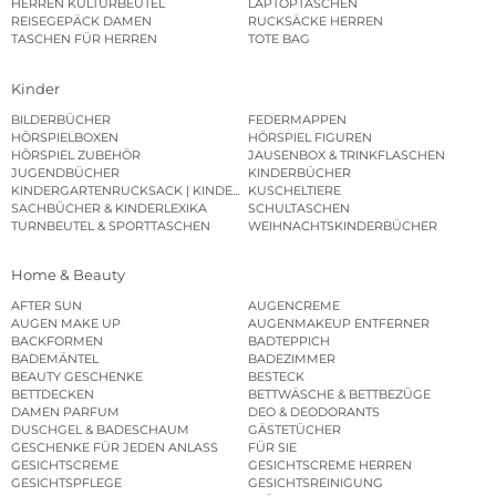
HERREN KULTURBEUTEL
LAPTOPTASCHEN
REISEGEPÄCK DAMEN
RUCKSÄCKE HERREN
TASCHEN FÜR HERREN
TOTE BAG
Kinder
BILDERBÜCHER
FEDERMAPPEN
HÖRSPIELBOXEN
HÖRSPIEL FIGUREN
HÖRSPIEL ZUBEHÖR
JAUSENBOX & TRINKFLASCHEN
JUGENDBÜCHER
KINDERBÜCHER
KINDERGARTENRUCKSACK | KINDERGARTENBEUTEL
KUSCHELTIERE
SACHBÜCHER & KINDERLEXIKA
SCHULTASCHEN
TURNBEUTEL & SPORTTASCHEN
WEIHNACHTSKINDERBÜCHER
Home & Beauty
AFTER SUN
AUGENCREME
AUGEN MAKE UP
AUGENMAKEUP ENTFERNER
BACKFORMEN
BADTEPPICH
BADEMÄNTEL
BADEZIMMER
BEAUTY GESCHENKE
BESTECK
BETTDECKEN
BETTWÄSCHE & BETTBEZÜGE
DAMEN PARFUM
DEO & DEODORANTS
DUSCHGEL & BADESCHAUM
GÄSTETÜCHER
GESCHENKE FÜR JEDEN ANLASS
FÜR SIE
GESICHTSCREME
GESICHTSCREME HERREN
GESICHTSPFLEGE
GESICHTSREINIGUNG