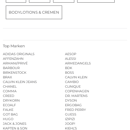
BODYLOTIONS & CREMEN
Top Marken
ADIDAS ORIGINALS
AESOP
AFFENZAHN
ALESSI
ARMANI/PRIVÉ
ARMEDANGELS
BARBOUR
BDK
BIRKENSTOCK
BOSS
BRAX
CALVIN KLEIN
CALVIN KLEIN JEANS
CAMBIO
CHANEL
CLINIQUE
COMMA
COPENHAGEN
CREED
DR. MARTENS
DRYKORN
DYSON
ECOALF
ERGOBAG
FALKE
FRED PERRY
GOT BAG
GUESS
HUGO
IZIPIZI
JACK & JONES
JOOP!
KAPTEN & SON
KIEHL’S