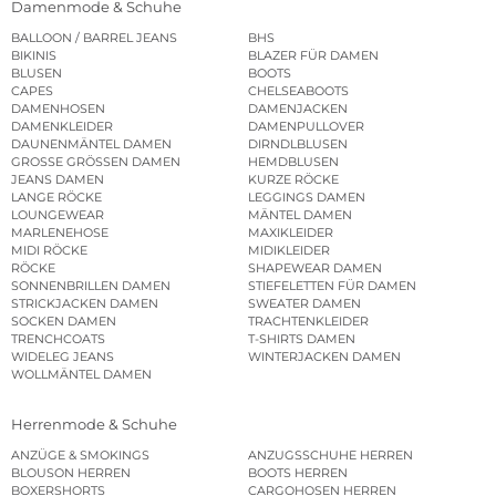
Damenmode & Schuhe
BALLOON / BARREL JEANS
BHS
BIKINIS
BLAZER FÜR DAMEN
BLUSEN
BOOTS
CAPES
CHELSEABOOTS
DAMENHOSEN
DAMENJACKEN
DAMENKLEIDER
DAMENPULLOVER
DAUNENMÄNTEL DAMEN
DIRNDLBLUSEN
GROSSE GRÖSSEN DAMEN
HEMDBLUSEN
JEANS DAMEN
KURZE RÖCKE
LANGE RÖCKE
LEGGINGS DAMEN
LOUNGEWEAR
MÄNTEL DAMEN
MARLENEHOSE
MAXIKLEIDER
MIDI RÖCKE
MIDIKLEIDER
RÖCKE
SHAPEWEAR DAMEN
SONNENBRILLEN DAMEN
STIEFELETTEN FÜR DAMEN
STRICKJACKEN DAMEN
SWEATER DAMEN
SOCKEN DAMEN
TRACHTENKLEIDER
TRENCHCOATS
T-SHIRTS DAMEN
WIDELEG JEANS
WINTERJACKEN DAMEN
WOLLMÄNTEL DAMEN
Herrenmode & Schuhe
ANZÜGE & SMOKINGS
ANZUGSSCHUHE HERREN
BLOUSON HERREN
BOOTS HERREN
BOXERSHORTS
CARGOHOSEN HERREN