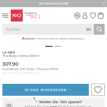
30 TAGE RÜCKGABE
NEW IN
WEDDING
VIBES
Beliebt!
14 Personen sehen sich diesen Artikel gerade an
LA MER
The Body Creme 300ml
307.90
Grundpreis: CHF 102.64 / Preis pro 100ml
inkl. Mwst zzgl.
Versandkosten
IN DEN WARENKORB
Wollen Sie -10% sparen?
Melden Sie sich
jetzt
für den Newsletter an.