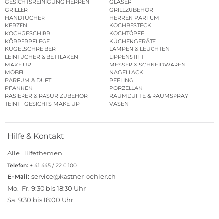
GESICHTSREINIGUNG HERREN
GLÄSER
GRILLER
GRILLZUBEHÖR
HANDTÜCHER
HERREN PARFUM
KERZEN
KOCHBESTECK
KOCHGESCHIRR
KOCHTÖPFE
KÖRPERPFLEGE
KÜCHENGERÄTE
KUGELSCHREIBER
LAMPEN & LEUCHTEN
LEINTÜCHER & BETTLAKEN
LIPPENSTIFT
MAKE UP
MESSER & SCHNEIDWAREN
MÖBEL
NAGELLACK
PARFUM & DUFT
PEELING
PFANNEN
PORZELLAN
RASIERER & RASUR ZUBEHÖR
RAUMDÜFTE & RAUMSPRAY
TEINT | GESICHTS MAKE UP
VASEN
Hilfe & Kontakt
Alle Hilfethemen
Telefon:
+ 41 445 / 22 0 100
E-Mail:
service@kastner-oehler.ch
Mo.–Fr. 9:30 bis 18:30 Uhr
Sa. 9:30 bis 18:00 Uhr