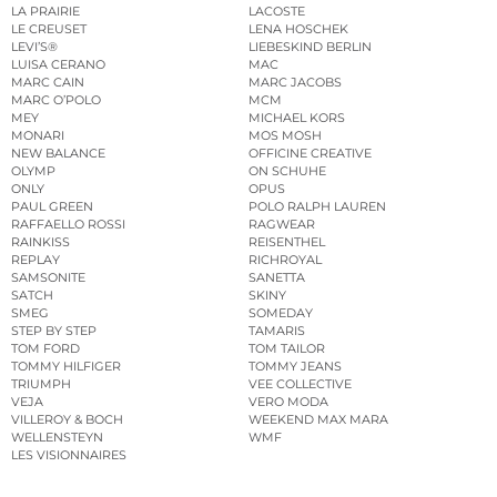
LA PRAIRIE
LACOSTE
LE CREUSET
LENA HOSCHEK
LEVI’S®
LIEBESKIND BERLIN
LUISA CERANO
MAC
MARC CAIN
MARC JACOBS
MARC O’POLO
MCM
MEY
MICHAEL KORS
MONARI
MOS MOSH
NEW BALANCE
OFFICINE CREATIVE
OLYMP
ON SCHUHE
ONLY
OPUS
PAUL GREEN
POLO RALPH LAUREN
RAFFAELLO ROSSI
RAGWEAR
RAINKISS
REISENTHEL
REPLAY
RICHROYAL
SAMSONITE
SANETTA
SATCH
SKINY
SMEG
SOMEDAY
STEP BY STEP
TAMARIS
TOM FORD
TOM TAILOR
TOMMY HILFIGER
TOMMY JEANS
TRIUMPH
VEE COLLECTIVE
VEJA
VERO MODA
VILLEROY & BOCH
WEEKEND MAX MARA
WELLENSTEYN
WMF
LES VISIONNAIRES