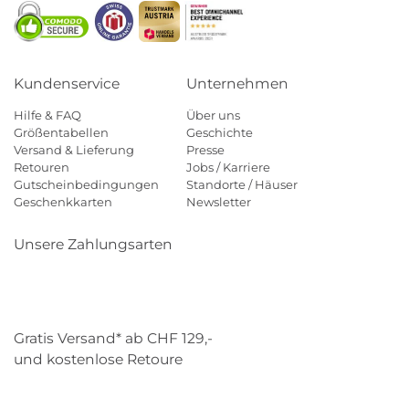
Kundenservice
Unternehmen
Hilfe & FAQ
Über uns
Größentabellen
Geschichte
Versand & Lieferung
Presse
Retouren
Jobs / Karriere
Gutscheinbedingungen
Standorte / Häuser
Geschenkkarten
Newsletter
Unsere Zahlungsarten
Klarna
Mastercard
Visa
Diners
Applepay
Paypal
Gratis Versand* ab CHF 129,-
und kostenlose Retoure
Schweizer Post
Gebrüder Weiss