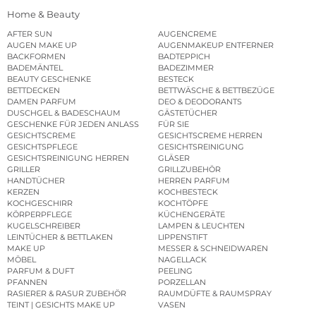
Home & Beauty
AFTER SUN
AUGENCREME
AUGEN MAKE UP
AUGENMAKEUP ENTFERNER
BACKFORMEN
BADTEPPICH
BADEMÄNTEL
BADEZIMMER
BEAUTY GESCHENKE
BESTECK
BETTDECKEN
BETTWÄSCHE & BETTBEZÜGE
DAMEN PARFUM
DEO & DEODORANTS
DUSCHGEL & BADESCHAUM
GÄSTETÜCHER
GESCHENKE FÜR JEDEN ANLASS
FÜR SIE
GESICHTSCREME
GESICHTSCREME HERREN
GESICHTSPFLEGE
GESICHTSREINIGUNG
GESICHTSREINIGUNG HERREN
GLÄSER
GRILLER
GRILLZUBEHÖR
HANDTÜCHER
HERREN PARFUM
KERZEN
KOCHBESTECK
KOCHGESCHIRR
KOCHTÖPFE
KÖRPERPFLEGE
KÜCHENGERÄTE
KUGELSCHREIBER
LAMPEN & LEUCHTEN
LEINTÜCHER & BETTLAKEN
LIPPENSTIFT
MAKE UP
MESSER & SCHNEIDWAREN
MÖBEL
NAGELLACK
PARFUM & DUFT
PEELING
PFANNEN
PORZELLAN
RASIERER & RASUR ZUBEHÖR
RAUMDÜFTE & RAUMSPRAY
TEINT | GESICHTS MAKE UP
VASEN