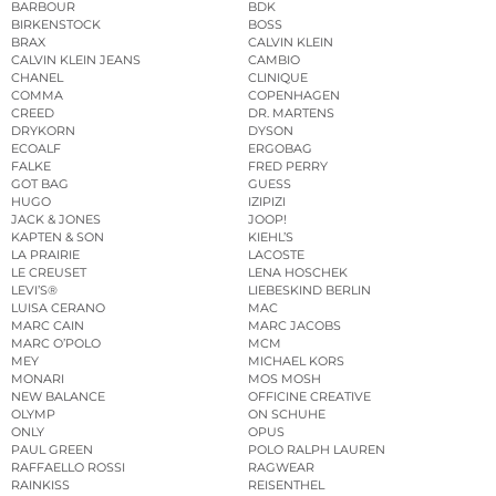
BARBOUR
BDK
BIRKENSTOCK
BOSS
BRAX
CALVIN KLEIN
CALVIN KLEIN JEANS
CAMBIO
CHANEL
CLINIQUE
COMMA
COPENHAGEN
CREED
DR. MARTENS
DRYKORN
DYSON
ECOALF
ERGOBAG
FALKE
FRED PERRY
GOT BAG
GUESS
HUGO
IZIPIZI
JACK & JONES
JOOP!
KAPTEN & SON
KIEHL’S
LA PRAIRIE
LACOSTE
LE CREUSET
LENA HOSCHEK
LEVI’S®
LIEBESKIND BERLIN
LUISA CERANO
MAC
MARC CAIN
MARC JACOBS
MARC O’POLO
MCM
MEY
MICHAEL KORS
MONARI
MOS MOSH
NEW BALANCE
OFFICINE CREATIVE
OLYMP
ON SCHUHE
ONLY
OPUS
PAUL GREEN
POLO RALPH LAUREN
RAFFAELLO ROSSI
RAGWEAR
RAINKISS
REISENTHEL