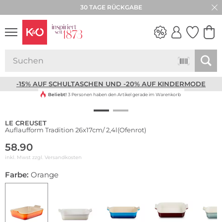
30 TAGE RÜCKGABE
NEW IN
WEDDING
VIBES
-15% AUF SCHULTASCHEN UND -20% AUF KINDERMODE
Beliebt!
3 Personen haben den Artikel gerade im Warenkorb
LE CREUSET
Auflaufform Tradition 26x17cm/ 2,4l(Ofenrot)
58.90
inkl. Mwst zzgl.
Versandkosten
Farbe:
Orange