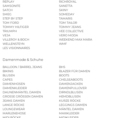
REPLAY
RICHROYAL
SAMSONITE
SANETTA
SATCH
SKINY
SMEG
SOMEDAY
STEP BY STEP
TAMARIS
TOM FORD
TOM TAILOR
TOMMY HILFIGER
TOMMY JEANS
TRIUMPH
VEE COLLECTIVE
VEJA
VERO MODA
VILLEROY & BOCH
WEEKEND MAX MARA
WELLENSTEYN
WMF
LES VISIONNAIRES
Damenmode & Schuhe
BALLOON / BARREL JEANS
BHS
BIKINIS
BLAZER FÜR DAMEN
BLUSEN
BOOTS
CAPES
CHELSEABOOTS
DAMENHOSEN
DAMENJACKEN
DAMENKLEIDER
DAMENPULLOVER
DAUNENMÄNTEL DAMEN
DIRNDLBLUSEN
GROSSE GRÖSSEN DAMEN
HEMDBLUSEN
JEANS DAMEN
KURZE RÖCKE
LANGE RÖCKE
LEGGINGS DAMEN
LOUNGEWEAR
MÄNTEL DAMEN
MARLENEHOSE
MAXIKLEIDER
MIDI RÖCKE
MIDIKLEIDER