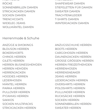
RÖCKE
SHAPEWEAR DAMEN
SONNENBRILLEN DAMEN
STIEFELETTEN FÜR DAMEN
STRICKJACKEN DAMEN
SWEATER DAMEN
SOCKEN DAMEN
TRACHTENKLEIDER
TRENCHCOATS
T-SHIRTS DAMEN
WIDELEG JEANS
WINTERJACKEN DAMEN
WOLLMÄNTEL DAMEN
Herrenmode & Schuhe
ANZÜGE & SMOKINGS
ANZUGSSCHUHE HERREN
BLOUSON HERREN
BOOTS HERREN
BOXERSHORTS
CARGOHOSEN HERREN
CHINOS HERREN
DAUNENJACKEN HERREN
GILETS HERREN
GROSSE GRÖSSEN HERREN
HERREN BUSINESSHEMDEN
HERREN FREIZEITHEMDEN
HERREN HEMDEN
HERRENHOSEN
HERRENJACKEN
HERRENSNEAKER
HOODIES HERREN
JEANS HERREN
LEDERHOSEN
LEDERJACKEN HERREN
MÄNTEL HERREN
OVERSHIRTS HERREN
PARKA HERREN
POLOSHIRTS HERREN
PULLOVER HERREN
PULLUNDER HERREN
PYJAMAS HERREN
RUCKSÄCKE HERREN
SAKKOS
SOCKEN HERREN
SOCKEN MULTIPACKS
SONNENBRILLEN HERREN
STRICKJACKEN HERREN
SWEATER HERREN