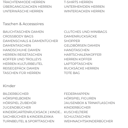
TRACHTENMODE HERREN
T-SHIRTS HERREN
ÜBERGANGSJACKEN HERREN
UNTERHEMDEN HERREN
UNTERWÄSCHE HERREN
WINTERJACKEN HERREN
Taschen & Accessoires
BAUCHTASCHEN DAMEN
CLUTCHES UND MINIBAGS
CROSSBODY BAGS
DAMENRUCKSÄCKE
DAMENSCHALS & DAMENTÜCHER
SHOPPER
DAMENTASCHEN
GELDBÖRSEN DAMEN
HANDSCHUHE DAMEN
HANDTASCHEN
HERREN REISETASCHEN
HARTSCHALENKOFFER
KOFFER UND TROLLEYS
HERREN KOFFER
HERREN KULTURBEUTEL
LAPTOPTASCHEN
REISEGEPÄCK DAMEN
RUCKSÄCKE HERREN
TASCHEN FÜR HERREN
TOTE BAG
Kinder
BILDERBÜCHER
FEDERMAPPEN
HÖRSPIELBOXEN
HÖRSPIEL FIGUREN
HÖRSPIEL ZUBEHÖR
JAUSENBOX & TRINKFLASCHEN
JUGENDBÜCHER
KINDERBÜCHER
KINDERGARTENRUCKSACK | KINDERGARTENBEUTEL
KUSCHELTIERE
SACHBÜCHER & KINDERLEXIKA
SCHULTASCHEN
TURNBEUTEL & SPORTTASCHEN
WEIHNACHTSKINDERBÜCHER