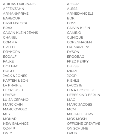
ADIDAS ORIGINALS
AESOP
AFFENZAHN
ALESSI
ARMANI/PRIVÉ
ARMEDANGELS
BARBOUR
BDK
BIRKENSTOCK
BOSS
BRAX
CALVIN KLEIN
CALVIN KLEIN JEANS
CAMBIO
CHANEL
CLINIQUE
COMMA
COPENHAGEN
CREED
DR. MARTENS
DRYKORN
DYSON
ECOALF
ERGOBAG
FALKE
FRED PERRY
GOT BAG
GUESS
HUGO
IZIPIZI
JACK & JONES
JOOP!
KAPTEN & SON
KIEHL’S
LA PRAIRIE
LACOSTE
LE CREUSET
LENA HOSCHEK
LEVI’S®
LIEBESKIND BERLIN
LUISA CERANO
MAC
MARC CAIN
MARC JACOBS
MARC O’POLO
MCM
MEY
MICHAEL KORS
MONARI
MOS MOSH
NEW BALANCE
OFFICINE CREATIVE
OLYMP
ON SCHUHE
ONLY
OPUS