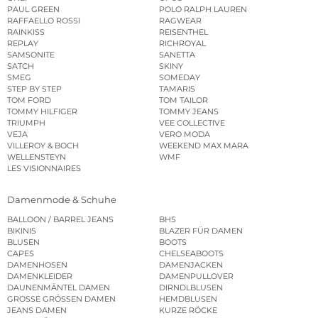
PAUL GREEN
POLO RALPH LAUREN
RAFFAELLO ROSSI
RAGWEAR
RAINKISS
REISENTHEL
REPLAY
RICHROYAL
SAMSONITE
SANETTA
SATCH
SKINY
SMEG
SOMEDAY
STEP BY STEP
TAMARIS
TOM FORD
TOM TAILOR
TOMMY HILFIGER
TOMMY JEANS
TRIUMPH
VEE COLLECTIVE
VEJA
VERO MODA
VILLEROY & BOCH
WEEKEND MAX MARA
WELLENSTEYN
WMF
LES VISIONNAIRES
Damenmode & Schuhe
BALLOON / BARREL JEANS
BHS
BIKINIS
BLAZER FÜR DAMEN
BLUSEN
BOOTS
CAPES
CHELSEABOOTS
DAMENHOSEN
DAMENJACKEN
DAMENKLEIDER
DAMENPULLOVER
DAUNENMÄNTEL DAMEN
DIRNDLBLUSEN
GROSSE GRÖSSEN DAMEN
HEMDBLUSEN
JEANS DAMEN
KURZE RÖCKE