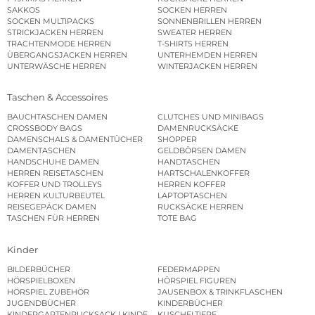
SAKKOS
SOCKEN HERREN
SOCKEN MULTIPACKS
SONNENBRILLEN HERREN
STRICKJACKEN HERREN
SWEATER HERREN
TRACHTENMODE HERREN
T-SHIRTS HERREN
ÜBERGANGSJACKEN HERREN
UNTERHEMDEN HERREN
UNTERWÄSCHE HERREN
WINTERJACKEN HERREN
Taschen & Accessoires
BAUCHTASCHEN DAMEN
CLUTCHES UND MINIBAGS
CROSSBODY BAGS
DAMENRUCKSÄCKE
DAMENSCHALS & DAMENTÜCHER
SHOPPER
DAMENTASCHEN
GELDBÖRSEN DAMEN
HANDSCHUHE DAMEN
HANDTASCHEN
HERREN REISETASCHEN
HARTSCHALENKOFFER
KOFFER UND TROLLEYS
HERREN KOFFER
HERREN KULTURBEUTEL
LAPTOPTASCHEN
REISEGEPÄCK DAMEN
RUCKSÄCKE HERREN
TASCHEN FÜR HERREN
TOTE BAG
Kinder
BILDERBÜCHER
FEDERMAPPEN
HÖRSPIELBOXEN
HÖRSPIEL FIGUREN
HÖRSPIEL ZUBEHÖR
JAUSENBOX & TRINKFLASCHEN
JUGENDBÜCHER
KINDERBÜCHER
KINDERGARTENRUCKSACK | KINDERGARTENBEUTEL
KUSCHELTIERE