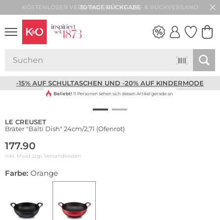
30 TAGE RÜCKGABE
NEW IN
WEDDING
VIBES
-15% AUF SCHULTASCHEN UND -20% AUF KINDERMODE
Beliebt!
11 Personen sehen sich diesen Artikel gerade an
LE CREUSET
Bräter "Balti Dish" 24cm/2,7l (Ofenrot)
177.90
inkl. Mwst zzgl.
Versandkosten
Farbe:
Orange