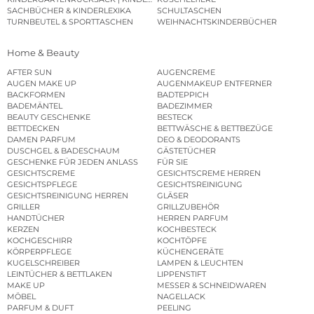
SACHBÜCHER & KINDERLEXIKA
SCHULTASCHEN
TURNBEUTEL & SPORTTASCHEN
WEIHNACHTSKINDERBÜCHER
Home & Beauty
AFTER SUN
AUGENCREME
AUGEN MAKE UP
AUGENMAKEUP ENTFERNER
BACKFORMEN
BADTEPPICH
BADEMÄNTEL
BADEZIMMER
BEAUTY GESCHENKE
BESTECK
BETTDECKEN
BETTWÄSCHE & BETTBEZÜGE
DAMEN PARFUM
DEO & DEODORANTS
DUSCHGEL & BADESCHAUM
GÄSTETÜCHER
GESCHENKE FÜR JEDEN ANLASS
FÜR SIE
GESICHTSCREME
GESICHTSCREME HERREN
GESICHTSPFLEGE
GESICHTSREINIGUNG
GESICHTSREINIGUNG HERREN
GLÄSER
GRILLER
GRILLZUBEHÖR
HANDTÜCHER
HERREN PARFUM
KERZEN
KOCHBESTECK
KOCHGESCHIRR
KOCHTÖPFE
KÖRPERPFLEGE
KÜCHENGERÄTE
KUGELSCHREIBER
LAMPEN & LEUCHTEN
LEINTÜCHER & BETTLAKEN
LIPPENSTIFT
MAKE UP
MESSER & SCHNEIDWAREN
MÖBEL
NAGELLACK
PARFUM & DUFT
PEELING