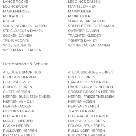
LANGE RÖCKE
LEGGINGS DAMEN
LOUNGEWEAR
MÄNTEL DAMEN
MARLENEHOSE
MAXIKLEIDER
MIDI RÖCKE
MIDIKLEIDER
RÖCKE
SHAPEWEAR DAMEN
SONNENBRILLEN DAMEN
STIEFELETTEN FÜR DAMEN
STRICKJACKEN DAMEN
SWEATER DAMEN
SOCKEN DAMEN
TRACHTENKLEIDER
TRENCHCOATS
T-SHIRTS DAMEN
WIDELEG JEANS
WINTERJACKEN DAMEN
WOLLMÄNTEL DAMEN
Herrenmode & Schuhe
ANZÜGE & SMOKINGS
ANZUGSSCHUHE HERREN
BLOUSON HERREN
BOOTS HERREN
BOXERSHORTS
CARGOHOSEN HERREN
CHINOS HERREN
DAUNENJACKEN HERREN
GILETS HERREN
GROSSE GRÖSSEN HERREN
HERREN BUSINESSHEMDEN
HERREN FREIZEITHEMDEN
HERREN HEMDEN
HERRENHOSEN
HERRENJACKEN
HERRENSNEAKER
HOODIES HERREN
JEANS HERREN
LEDERHOSEN
LEDERJACKEN HERREN
MÄNTEL HERREN
OVERSHIRTS HERREN
PARKA HERREN
POLOSHIRTS HERREN
PULLOVER HERREN
PULLUNDER HERREN
PYJAMAS HERREN
RUCKSÄCKE HERREN