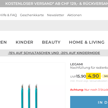
KOSTENLOSER VERSAND* AB CHF 129,- & RÜCKVERSA
Hilfe & FAQ
Geschenkkarte
Newsletter
Aktionen
REN
KINDER
BEAUTY
HOME & LIVING
-15% AUF SCHULTASCHEN UND -20% AUF KINDERMODE
LEGAMI
Nachfüllung für radierba
4.90
15.90
Jet
UVP
inkl. Mwst zzgl.
Versandkosten
Achtung:
Nur noch 3 Stück
IN 