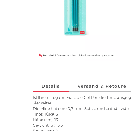
Beliebt!
5 Personen sehen sich diesen Artikel gerade an
Details
Versand & Retoure
Ist Ihrem Legami Erasable Gel Pen die Tinte ausge
Sie weiter!
Die Mine hat eine 0,7-mm-Spitze und enthält wärmee
Tinte: TÜRKIS
Höhe (cm): 13
Gewicht (g): 13,5
Breite (cm): 0,4