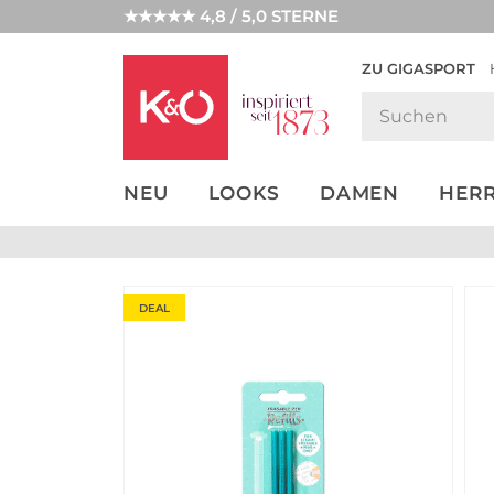
★★★★★ 4,8 / 5,0 STERNE
ZU GIGASPORT
GET THE
NEW IN
WEDDING
LOOK
VIBES
NEU
LOOKS
DAMEN
HER
DEAL