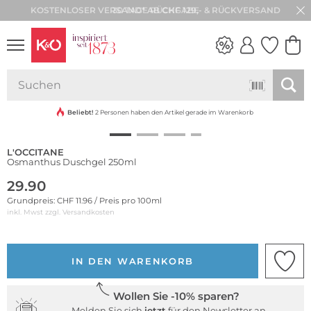
30 TAGE RÜCKGABE
NEW IN
WEDDING
VIBES
Beliebt!
2 Personen haben den Artikel gerade im Warenkorb
L'OCCITANE
Osmanthus Duschgel 250ml
29.90
Grundpreis: CHF 11.96 / Preis pro 100ml
inkl. Mwst zzgl.
Versandkosten
IN DEN WARENKORB
Wollen Sie -10% sparen?
Melden Sie sich
jetzt
für den Newsletter an.