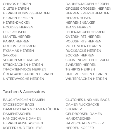
CHINOS HERREN
DAUNENJACKEN HERREN
GILETS HERREN
GROSSE GRÖSSEN HERREN
HERREN BUSINESSHEMDEN
HERREN FREIZEITHEMDEN
HERREN HEMDEN
HERRENHOSEN
HERRENJACKEN
HERRENSNEAKER
HOODIES HERREN
JEANS HERREN
LEDERHOSEN
LEDERJACKEN HERREN
MÄNTEL HERREN
OVERSHIRTS HERREN
PARKA HERREN
POLOSHIRTS HERREN
PULLOVER HERREN
PULLUNDER HERREN
PYJAMAS HERREN
RUCKSÄCKE HERREN
SAKKOS
SOCKEN HERREN
SOCKEN MULTIPACKS
SONNENBRILLEN HERREN
STRICKJACKEN HERREN
SWEATER HERREN
TRACHTENMODE HERREN
T-SHIRTS HERREN
ÜBERGANGSJACKEN HERREN
UNTERHEMDEN HERREN
UNTERWÄSCHE HERREN
WINTERJACKEN HERREN
Taschen & Accessoires
BAUCHTASCHEN DAMEN
CLUTCHES UND MINIBAGS
CROSSBODY BAGS
DAMENRUCKSÄCKE
DAMENSCHALS & DAMENTÜCHER
SHOPPER
DAMENTASCHEN
GELDBÖRSEN DAMEN
HANDSCHUHE DAMEN
HANDTASCHEN
HERREN REISETASCHEN
HARTSCHALENKOFFER
KOFFER UND TROLLEYS
HERREN KOFFER