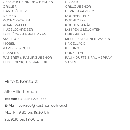
GESICHTSREINIGUNG HERREN
GLÄSER
GRILLER
GRILLZUBEHÖR
HANDTÜCHER
HERREN PARFUM
KERZEN
KOCHBESTECK
KOCHGESCHIRR
KOCHTÖPFE
KÖRPERPFLEGE
KÜCHENGERÄTE
KUGELSCHREIBER
LAMPEN & LEUCHTEN
LEINTÜCHER & BETTLAKEN
LIPPENSTIFT
MAKE UP
MESSER & SCHNEIDWAREN
MÖBEL
NAGELLACK
PARFUM & DUFT
PEELING
PFANNEN
PORZELLAN
RASIERER & RASUR ZUBEHÖR
RAUMDÜFTE & RAUMSPRAY
TEINT | GESICHTS MAKE UP
VASEN
Hilfe & Kontakt
Alle Hilfethemen
Telefon:
+ 41 445 / 22 0 100
E-Mail:
service@kastner-oehler.ch
Mo.–Fr. 9:30 bis 18:30 Uhr
Sa. 9:30 bis 18:00 Uhr