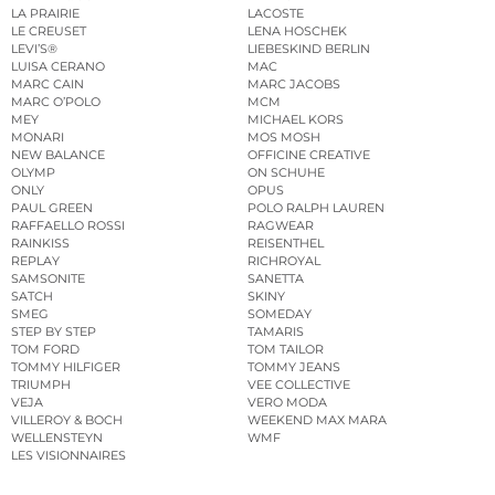
LA PRAIRIE
LACOSTE
LE CREUSET
LENA HOSCHEK
LEVI’S®
LIEBESKIND BERLIN
LUISA CERANO
MAC
MARC CAIN
MARC JACOBS
MARC O’POLO
MCM
MEY
MICHAEL KORS
MONARI
MOS MOSH
NEW BALANCE
OFFICINE CREATIVE
OLYMP
ON SCHUHE
ONLY
OPUS
PAUL GREEN
POLO RALPH LAUREN
RAFFAELLO ROSSI
RAGWEAR
RAINKISS
REISENTHEL
REPLAY
RICHROYAL
SAMSONITE
SANETTA
SATCH
SKINY
SMEG
SOMEDAY
STEP BY STEP
TAMARIS
TOM FORD
TOM TAILOR
TOMMY HILFIGER
TOMMY JEANS
TRIUMPH
VEE COLLECTIVE
VEJA
VERO MODA
VILLEROY & BOCH
WEEKEND MAX MARA
WELLENSTEYN
WMF
LES VISIONNAIRES