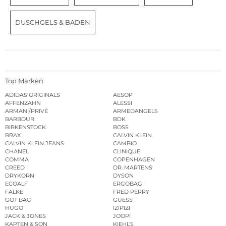
DUSCHGELS & BADEN
Top Marken
ADIDAS ORIGINALS
AESOP
AFFENZAHN
ALESSI
ARMANI/PRIVÉ
ARMEDANGELS
BARBOUR
BDK
BIRKENSTOCK
BOSS
BRAX
CALVIN KLEIN
CALVIN KLEIN JEANS
CAMBIO
CHANEL
CLINIQUE
COMMA
COPENHAGEN
CREED
DR. MARTENS
DRYKORN
DYSON
ECOALF
ERGOBAG
FALKE
FRED PERRY
GOT BAG
GUESS
HUGO
IZIPIZI
JACK & JONES
JOOP!
KAPTEN & SON
KIEHL’S