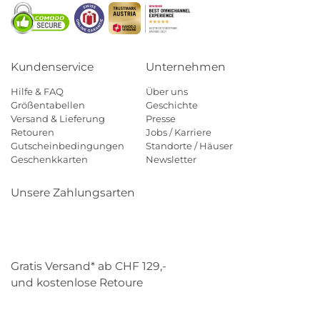
Kundenservice
Unternehmen
Hilfe & FAQ
Über uns
Größentabellen
Geschichte
Versand & Lieferung
Presse
Retouren
Jobs / Karriere
Gutscheinbedingungen
Standorte / Häuser
Geschenkkarten
Newsletter
Unsere Zahlungsarten
Klarna
Mastercard
Visa
Diners
Applepay
Paypal
Gratis Versand* ab CHF 129,-
und kostenlose Retoure
Schweizer Post
Gebrüder Weiss