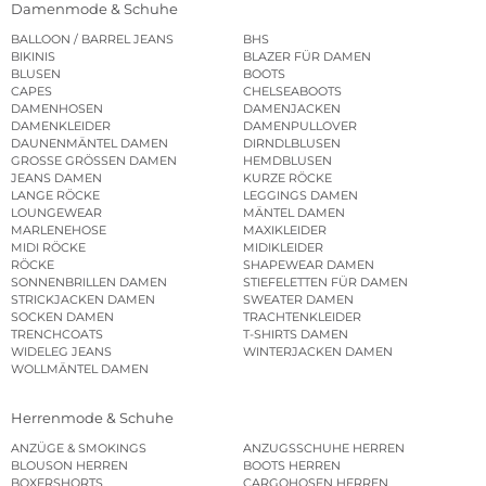
Damenmode & Schuhe
BALLOON / BARREL JEANS
BHS
BIKINIS
BLAZER FÜR DAMEN
BLUSEN
BOOTS
CAPES
CHELSEABOOTS
DAMENHOSEN
DAMENJACKEN
DAMENKLEIDER
DAMENPULLOVER
DAUNENMÄNTEL DAMEN
DIRNDLBLUSEN
GROSSE GRÖSSEN DAMEN
HEMDBLUSEN
JEANS DAMEN
KURZE RÖCKE
LANGE RÖCKE
LEGGINGS DAMEN
LOUNGEWEAR
MÄNTEL DAMEN
MARLENEHOSE
MAXIKLEIDER
MIDI RÖCKE
MIDIKLEIDER
RÖCKE
SHAPEWEAR DAMEN
SONNENBRILLEN DAMEN
STIEFELETTEN FÜR DAMEN
STRICKJACKEN DAMEN
SWEATER DAMEN
SOCKEN DAMEN
TRACHTENKLEIDER
TRENCHCOATS
T-SHIRTS DAMEN
WIDELEG JEANS
WINTERJACKEN DAMEN
WOLLMÄNTEL DAMEN
Herrenmode & Schuhe
ANZÜGE & SMOKINGS
ANZUGSSCHUHE HERREN
BLOUSON HERREN
BOOTS HERREN
BOXERSHORTS
CARGOHOSEN HERREN