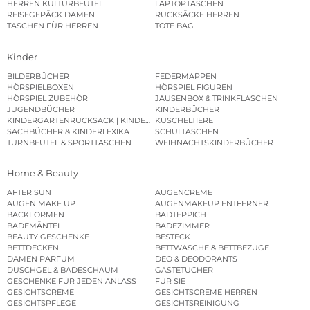
HERREN KULTURBEUTEL
LAPTOPTASCHEN
REISEGEPÄCK DAMEN
RUCKSÄCKE HERREN
TASCHEN FÜR HERREN
TOTE BAG
Kinder
BILDERBÜCHER
FEDERMAPPEN
HÖRSPIELBOXEN
HÖRSPIEL FIGUREN
HÖRSPIEL ZUBEHÖR
JAUSENBOX & TRINKFLASCHEN
JUGENDBÜCHER
KINDERBÜCHER
KINDERGARTENRUCKSACK | KINDERGARTENBEUTEL
KUSCHELTIERE
SACHBÜCHER & KINDERLEXIKA
SCHULTASCHEN
TURNBEUTEL & SPORTTASCHEN
WEIHNACHTSKINDERBÜCHER
Home & Beauty
AFTER SUN
AUGENCREME
AUGEN MAKE UP
AUGENMAKEUP ENTFERNER
BACKFORMEN
BADTEPPICH
BADEMÄNTEL
BADEZIMMER
BEAUTY GESCHENKE
BESTECK
BETTDECKEN
BETTWÄSCHE & BETTBEZÜGE
DAMEN PARFUM
DEO & DEODORANTS
DUSCHGEL & BADESCHAUM
GÄSTETÜCHER
GESCHENKE FÜR JEDEN ANLASS
FÜR SIE
GESICHTSCREME
GESICHTSCREME HERREN
GESICHTSPFLEGE
GESICHTSREINIGUNG