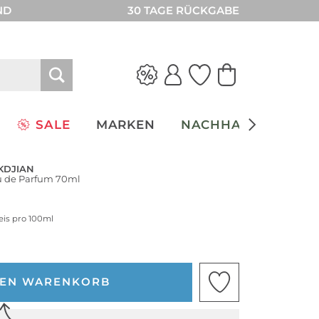
ND
30 TAGE RÜCKGABE
SALE
MARKEN
NACHHALTIGKEIT
KDJIAN
u de Parfum 70ml
eis pro 100ml
DEN WARENKORB