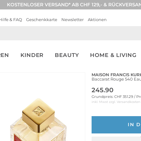
KOSTENLOSER VERSAND* AB CHF 129,- & RÜCKVERSA
Hilfe & FAQ
Geschenkkarte
Newsletter
Aktionen
REN
KINDER
BEAUTY
HOME & LIVING
MAISON FRANCIS KUR
Baccarat Rouge 540 Ea
245.90
Grundpreis: CHF 351.29 / Pr
inkl. Mwst zzgl.
Versandkosten
IN 