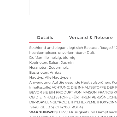
Details
Versand & Retoure
Strahlend und elegant legt sich Baccarat Rouge 540
hochkomplexer, unverkennbarer Duft.
Duftfamilie: holzig, blumig
Kopfnoten: Safran, Jasmin
Herznoten: Zedernholz
Basisnoten: Ambra
Hauttyp: Alle Hauttypen
Anwendung: Auf die gesunde Haut aufsprühen. Ko
Inhaltsstoffe: ACHTUNG: DIE INHALTSSTOFFE 
BEVOR SIE EIN PRODUKT VON MAISON FRANCIS K
OB DIE INHALTSSTOFFE FÜR IHREN PERSÖNLICHE
DIPROPYLENGLYKOL; ETHYLHEXYLMETHOXYCINNA
19140 (GELB 5); CI 14700 (ROT 4).
WARNHINWEIS:
H225: Flüssigkeit und Dampf leicht
Augenreizung. H317: Kann allergische Hautreakti