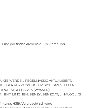
. Eine poetische Alchemie. Ein klarer und
DUKTE WERDEN REGELMÄSSIG AKTUALISIERT.
 AUF DER VERPACKUNG, UM SICHERZUSTELLEN,
(DUFTSTOFF); AQUA (WASSER);
BHT; LIMONEN; BENZYLBENZOAT; LINALOOL; CI
Wirkung. H319: Verursacht schwere
e Symptome oder Atembeschwerden verursachen.