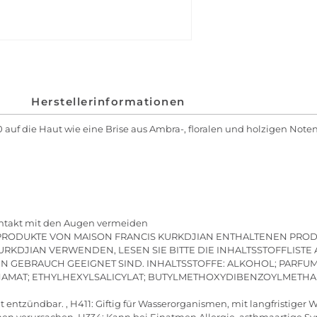
Herstellerinformationen
 auf die Haut wie eine Brise aus Ambra-, floralen und holzigen Noten
ntakt mit den Augen vermeiden
DER PRODUKTE VON MAISON FRANCIS KURKDJIAN ENTHALTENEN PRO
URKDJIAN VERWENDEN, LESEN SIE BITTE DIE INHALTSSTOFFLISTE
N GEBRAUCH GEEIGNET SIND. INHALTSSTOFFE: ALKOHOL; PARFUM 
MAT; ETHYLHEXYLSALICYLAT; BUTYLMETHOXYDIBENZOYLMETHAN; 
 entzündbar. , H411: Giftig für Wasserorganismen, mit langfristiger 
onen verursachen. H334: Kann bei Einatmen Allergie, asthmaartig