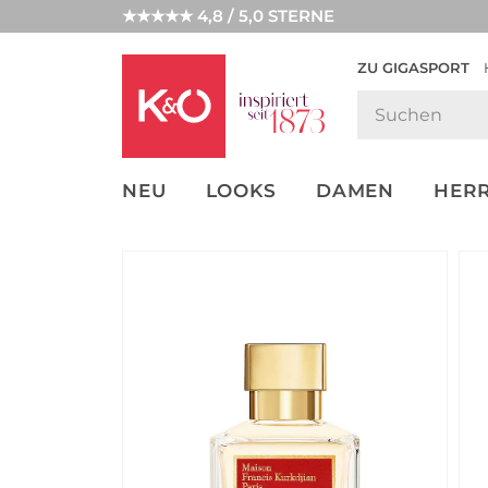
★★★★★ 4,8 / 5,0 STERNE
ZU GIGASPORT
GET THE
NEW IN
WEDDING
LOOK
VIBES
NEU
LOOKS
DAMEN
HER