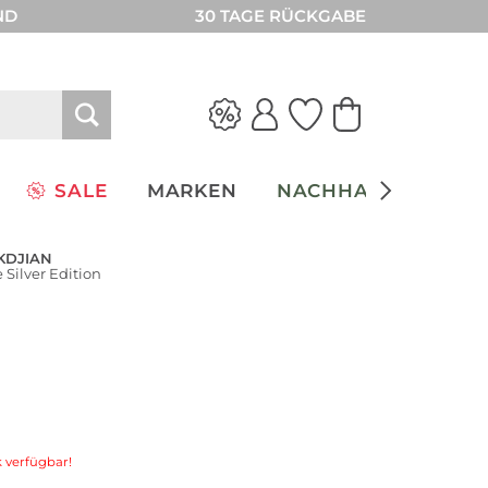
ND
30 TAGE RÜCKGABE
SALE
MARKEN
NACHHALTIGKEIT
KDJIAN
 Silver Edition
 verfügbar!