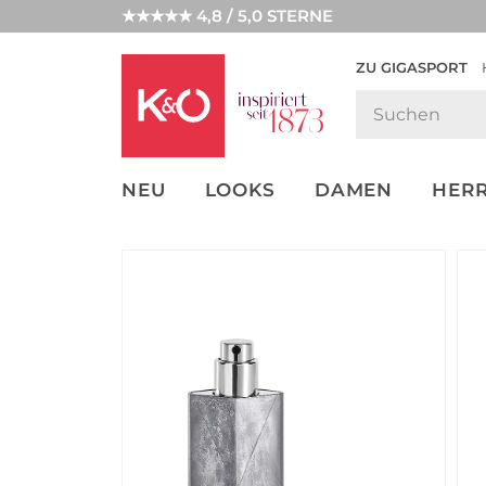
★★★★★ 4,8 / 5,0 STERNE
ZU GIGASPORT
GET THE
NEW IN
WEDDING
LOOK
VIBES
NEU
LOOKS
DAMEN
HER