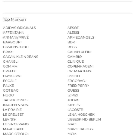
Top Marken
ADIDAS ORIGINALS
AESOP
AFFENZAHN
ALESSI
ARMANI/PRIVÉ
ARMEDANGELS
BARBOUR
BDK
BIRKENSTOCK
BOSS
BRAX
CALVIN KLEIN
CALVIN KLEIN JEANS
CAMBIO
CHANEL
CLINIQUE
COMMA
COPENHAGEN
CREED
DR. MARTENS
DRYKORN
DYSON
ECOALF
ERGOBAG
FALKE
FRED PERRY
GOT BAG
GUESS
HUGO
IZIPIZI
JACK & JONES
JOOP!
KAPTEN & SON
KIEHL’S
LA PRAIRIE
LACOSTE
LE CREUSET
LENA HOSCHEK
LEVI’S®
LIEBESKIND BERLIN
LUISA CERANO
MAC
MARC CAIN
MARC JACOBS
MARC O’POLO
MCM