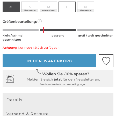
XS
S
M
L
XL
Alternativen
Alternativen
Alternativen
Größenbeurteilung:
?
klein / schmal
passend
groß / weit geschnitten
geschnitten
Achtung:
Nur noch 1 Stück verfügbar!
IN DEN WARENKORB
Wollen Sie -10% sparen?
Melden Sie sich
jetzt
für den Newsletter an.
Beachten Sie die Gutscheinbedingungen.
Details
Versand & Retoure