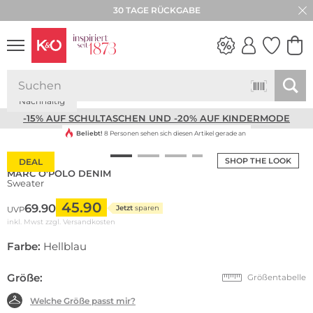
30 TAGE RÜCKGABE
Nachhaltig
NEW IN
WEDDING
VIBES
-15% AUF SCHULTASCHEN UND -20% AUF KINDERMODE
Beliebt!
8 Personen sehen sich diesen Artikel gerade an
SHOP THE LOOK
DEAL
MARC O'POLO DENIM
Sweater
45.90
69.90
Jetzt
sparen
UVP
inkl. Mwst zzgl.
Versandkosten
Farbe:
Hellblau
Größe:
Größentabelle
Welche Größe passt mir?