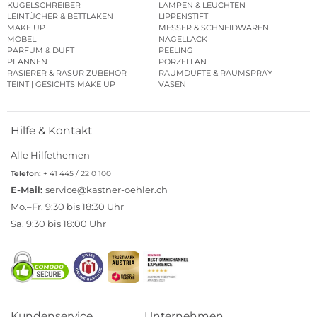
KUGELSCHREIBER
LAMPEN & LEUCHTEN
LEINTÜCHER & BETTLAKEN
LIPPENSTIFT
MAKE UP
MESSER & SCHNEIDWAREN
MÖBEL
NAGELLACK
PARFUM & DUFT
PEELING
PFANNEN
PORZELLAN
RASIERER & RASUR ZUBEHÖR
RAUMDÜFTE & RAUMSPRAY
TEINT | GESICHTS MAKE UP
VASEN
Hilfe & Kontakt
Alle Hilfethemen
Telefon:
+ 41 445 / 22 0 100
E-Mail:
service@kastner-oehler.ch
Mo.–Fr. 9:30 bis 18:30 Uhr
Sa. 9:30 bis 18:00 Uhr
Kundenservice
Unternehmen