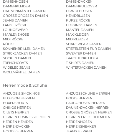
DAMENHOSEN
DAMENJACKEN
DAMENKLEIDER
DAMENPULLOVER
DAUNENMÄNTEL DAMEN
DIRNDLBLUSEN
GROSSE GRÖSSEN DAMEN
HEMDBLUSEN
JEANS DAMEN
KURZE RÖCKE
LANGE RÖCKE
LEGGINGS DAMEN
LOUNGEWEAR
MÄNTEL DAMEN
MARLENEHOSE
MAXIKLEIDER
MIDI RÖCKE
MIDIKLEIDER
RÖCKE
SHAPEWEAR DAMEN
SONNENBRILLEN DAMEN
STIEFELETTEN FÜR DAMEN
STRICKJACKEN DAMEN
SWEATER DAMEN
SOCKEN DAMEN
TRACHTENKLEIDER
TRENCHCOATS
T-SHIRTS DAMEN
WIDELEG JEANS
WINTERJACKEN DAMEN
WOLLMÄNTEL DAMEN
Herrenmode & Schuhe
ANZÜGE & SMOKINGS
ANZUGSSCHUHE HERREN
BLOUSON HERREN
BOOTS HERREN
BOXERSHORTS
CARGOHOSEN HERREN
CHINOS HERREN
DAUNENJACKEN HERREN
GILETS HERREN
GROSSE GRÖSSEN HERREN
HERREN BUSINESSHEMDEN
HERREN FREIZEITHEMDEN
HERREN HEMDEN
HERRENHOSEN
HERRENJACKEN
HERRENSNEAKER
HOODIES HERREN
JEANS HERREN