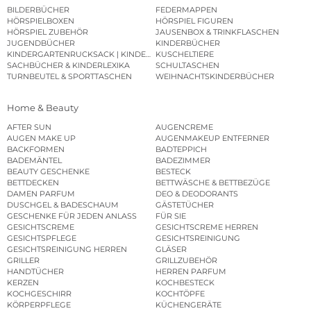
BILDERBÜCHER
FEDERMAPPEN
HÖRSPIELBOXEN
HÖRSPIEL FIGUREN
HÖRSPIEL ZUBEHÖR
JAUSENBOX & TRINKFLASCHEN
JUGENDBÜCHER
KINDERBÜCHER
KINDERGARTENRUCKSACK | KINDERGARTENBEUTEL
KUSCHELTIERE
SACHBÜCHER & KINDERLEXIKA
SCHULTASCHEN
TURNBEUTEL & SPORTTASCHEN
WEIHNACHTSKINDERBÜCHER
Home & Beauty
AFTER SUN
AUGENCREME
AUGEN MAKE UP
AUGENMAKEUP ENTFERNER
BACKFORMEN
BADTEPPICH
BADEMÄNTEL
BADEZIMMER
BEAUTY GESCHENKE
BESTECK
BETTDECKEN
BETTWÄSCHE & BETTBEZÜGE
DAMEN PARFUM
DEO & DEODORANTS
DUSCHGEL & BADESCHAUM
GÄSTETÜCHER
GESCHENKE FÜR JEDEN ANLASS
FÜR SIE
GESICHTSCREME
GESICHTSCREME HERREN
GESICHTSPFLEGE
GESICHTSREINIGUNG
GESICHTSREINIGUNG HERREN
GLÄSER
GRILLER
GRILLZUBEHÖR
HANDTÜCHER
HERREN PARFUM
KERZEN
KOCHBESTECK
KOCHGESCHIRR
KOCHTÖPFE
KÖRPERPFLEGE
KÜCHENGERÄTE