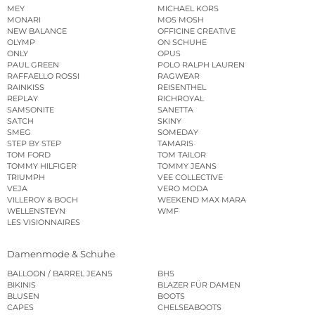
MEY
MICHAEL KORS
MONARI
MOS MOSH
NEW BALANCE
OFFICINE CREATIVE
OLYMP
ON SCHUHE
ONLY
OPUS
PAUL GREEN
POLO RALPH LAUREN
RAFFAELLO ROSSI
RAGWEAR
RAINKISS
REISENTHEL
REPLAY
RICHROYAL
SAMSONITE
SANETTA
SATCH
SKINY
SMEG
SOMEDAY
STEP BY STEP
TAMARIS
TOM FORD
TOM TAILOR
TOMMY HILFIGER
TOMMY JEANS
TRIUMPH
VEE COLLECTIVE
VEJA
VERO MODA
VILLEROY & BOCH
WEEKEND MAX MARA
WELLENSTEYN
WMF
LES VISIONNAIRES
Damenmode & Schuhe
BALLOON / BARREL JEANS
BHS
BIKINIS
BLAZER FÜR DAMEN
BLUSEN
BOOTS
CAPES
CHELSEABOOTS