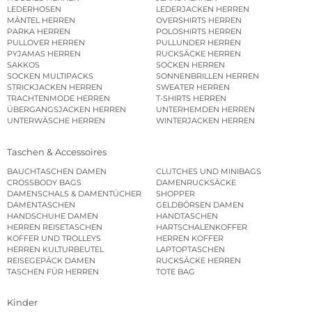
LEDERHOSEN
LEDERJACKEN HERREN
MÄNTEL HERREN
OVERSHIRTS HERREN
PARKA HERREN
POLOSHIRTS HERREN
PULLOVER HERREN
PULLUNDER HERREN
PYJAMAS HERREN
RUCKSÄCKE HERREN
SAKKOS
SOCKEN HERREN
SOCKEN MULTIPACKS
SONNENBRILLEN HERREN
STRICKJACKEN HERREN
SWEATER HERREN
TRACHTENMODE HERREN
T-SHIRTS HERREN
ÜBERGANGSJACKEN HERREN
UNTERHEMDEN HERREN
UNTERWÄSCHE HERREN
WINTERJACKEN HERREN
Taschen & Accessoires
BAUCHTASCHEN DAMEN
CLUTCHES UND MINIBAGS
CROSSBODY BAGS
DAMENRUCKSÄCKE
DAMENSCHALS & DAMENTÜCHER
SHOPPER
DAMENTASCHEN
GELDBÖRSEN DAMEN
HANDSCHUHE DAMEN
HANDTASCHEN
HERREN REISETASCHEN
HARTSCHALENKOFFER
KOFFER UND TROLLEYS
HERREN KOFFER
HERREN KULTURBEUTEL
LAPTOPTASCHEN
REISEGEPÄCK DAMEN
RUCKSÄCKE HERREN
TASCHEN FÜR HERREN
TOTE BAG
Kinder