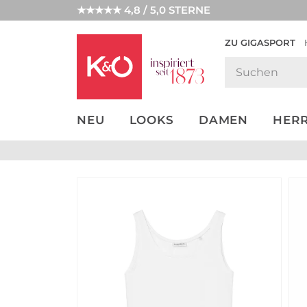
★★★★★ 4,8 / 5,0 STERNE
ZU GIGASPORT
GET THE
NEW IN
WEDDING
LOOK
VIBES
NEU
LOOKS
DAMEN
HER