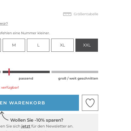
Größentabelle
 mir?
pfehlen eine Nummer kleiner.
M
L
XL
XXL
passend
groß / weit geschnitten
 verfügbar!
DEN WARENKORB
Wollen Sie -10% sparen?
en Sie sich
jetzt
für den Newsletter an.