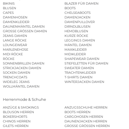
BIKINIS
BLAZER FÜR DAMEN
BLUSEN
BOOTS
CAPES
CHELSEABOOTS
DAMENHOSEN
DAMENJACKEN
DAMENKLEIDER
DAMENPULLOVER
DAUNENMÄNTEL DAMEN
DIRNDLBLUSEN
GROSSE GRÖSSEN DAMEN
HEMDBLUSEN
JEANS DAMEN
KURZE RÖCKE
LANGE RÖCKE
LEGGINGS DAMEN
LOUNGEWEAR
MÄNTEL DAMEN
MARLENEHOSE
MAXIKLEIDER
MIDI RÖCKE
MIDIKLEIDER
RÖCKE
SHAPEWEAR DAMEN
SONNENBRILLEN DAMEN
STIEFELETTEN FÜR DAMEN
STRICKJACKEN DAMEN
SWEATER DAMEN
SOCKEN DAMEN
TRACHTENKLEIDER
TRENCHCOATS
T-SHIRTS DAMEN
WIDELEG JEANS
WINTERJACKEN DAMEN
WOLLMÄNTEL DAMEN
Herrenmode & Schuhe
ANZÜGE & SMOKINGS
ANZUGSSCHUHE HERREN
BLOUSON HERREN
BOOTS HERREN
BOXERSHORTS
CARGOHOSEN HERREN
CHINOS HERREN
DAUNENJACKEN HERREN
GILETS HERREN
GROSSE GRÖSSEN HERREN