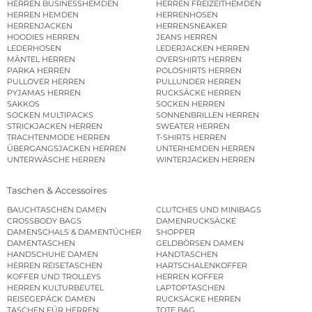
HERREN BUSINESSHEMDEN
HERREN FREIZEITHEMDEN
HERREN HEMDEN
HERRENHOSEN
HERRENJACKEN
HERRENSNEAKER
HOODIES HERREN
JEANS HERREN
LEDERHOSEN
LEDERJACKEN HERREN
MÄNTEL HERREN
OVERSHIRTS HERREN
PARKA HERREN
POLOSHIRTS HERREN
PULLOVER HERREN
PULLUNDER HERREN
PYJAMAS HERREN
RUCKSÄCKE HERREN
SAKKOS
SOCKEN HERREN
SOCKEN MULTIPACKS
SONNENBRILLEN HERREN
STRICKJACKEN HERREN
SWEATER HERREN
TRACHTENMODE HERREN
T-SHIRTS HERREN
ÜBERGANGSJACKEN HERREN
UNTERHEMDEN HERREN
UNTERWÄSCHE HERREN
WINTERJACKEN HERREN
Taschen & Accessoires
BAUCHTASCHEN DAMEN
CLUTCHES UND MINIBAGS
CROSSBODY BAGS
DAMENRUCKSÄCKE
DAMENSCHALS & DAMENTÜCHER
SHOPPER
DAMENTASCHEN
GELDBÖRSEN DAMEN
HANDSCHUHE DAMEN
HANDTASCHEN
HERREN REISETASCHEN
HARTSCHALENKOFFER
KOFFER UND TROLLEYS
HERREN KOFFER
HERREN KULTURBEUTEL
LAPTOPTASCHEN
REISEGEPÄCK DAMEN
RUCKSÄCKE HERREN
TASCHEN FÜR HERREN
TOTE BAG