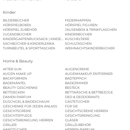
Kinder
BILDERBÜCHER
FEDERMAPPEN
HÖRSPIELBOXEN
HÖRSPIEL FIGUREN
HÖRSPIEL ZUBEHÖR
JAUSENBOX & TRINKFLASCHEN
JUGENDBÜCHER
KINDERBÜCHER
KINDERGARTENRUCKSACK | KINDERGARTENBEUTEL
KUSCHELTIERE
SACHBÜCHER & KINDERLEXIKA
SCHULTASCHEN
TURNBEUTEL & SPORTTASCHEN
WEIHNACHTSKINDERBÜCHER
Home & Beauty
AFTER SUN
AUGENCREME
AUGEN MAKE UP
AUGENMAKEUP ENTFERNER
BACKFORMEN
BADTEPPICH
BADEMÄNTEL
BADEZIMMER
BEAUTY GESCHENKE
BESTECK
BETTDECKEN
BETTWÄSCHE & BETTBEZÜGE
DAMEN PARFUM
DEO & DEODORANTS
DUSCHGEL & BADESCHAUM
GÄSTETÜCHER
GESCHENKE FÜR JEDEN ANLASS
FÜR SIE
GESICHTSCREME
GESICHTSCREME HERREN
GESICHTSPFLEGE
GESICHTSREINIGUNG
GESICHTSREINIGUNG HERREN
GLÄSER
GRILLER
GRILLZUBEHÖR
HANDTÜCHER
HERREN PARFUM