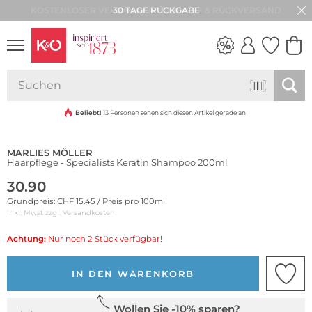
30 TAGE RÜCKGABE
NEW IN
WEDDING
VIBES
Beliebt!
13 Personen sehen sich diesen Artikel gerade an
MARLIES MÖLLER
Haarpflege - Specialists Keratin Shampoo 200ml
30.90
Grundpreis: CHF 15.45 / Preis pro 100ml
inkl. Mwst zzgl.
Versandkosten
Achtung:
Nur noch 2 Stück verfügbar!
IN DEN WARENKORB
Wollen Sie -10% sparen?