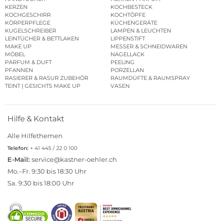
KERZEN
KOCHBESTECK
KOCHGESCHIRR
KOCHTÖPFE
KÖRPERPFLEGE
KÜCHENGERÄTE
KUGELSCHREIBER
LAMPEN & LEUCHTEN
LEINTÜCHER & BETTLAKEN
LIPPENSTIFT
MAKE UP
MESSER & SCHNEIDWAREN
MÖBEL
NAGELLACK
PARFUM & DUFT
PEELING
PFANNEN
PORZELLAN
RASIERER & RASUR ZUBEHÖR
RAUMDÜFTE & RAUMSPRAY
TEINT | GESICHTS MAKE UP
VASEN
Hilfe & Kontakt
Alle Hilfethemen
Telefon:
+ 41 445 / 22 0 100
E-Mail:
service@kastner-oehler.ch
Mo.–Fr. 9:30 bis 18:30 Uhr
Sa. 9:30 bis 18:00 Uhr