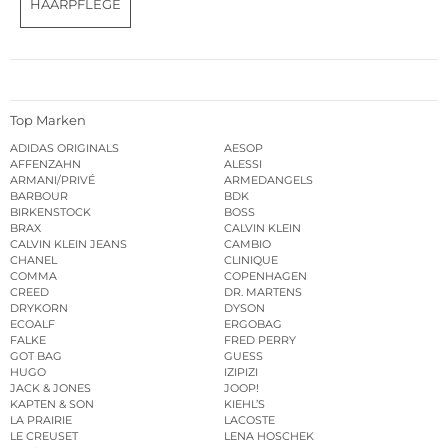
HAARPFLEGE
Top Marken
ADIDAS ORIGINALS
AESOP
AFFENZAHN
ALESSI
ARMANI/PRIVÉ
ARMEDANGELS
BARBOUR
BDK
BIRKENSTOCK
BOSS
BRAX
CALVIN KLEIN
CALVIN KLEIN JEANS
CAMBIO
CHANEL
CLINIQUE
COMMA
COPENHAGEN
CREED
DR. MARTENS
DRYKORN
DYSON
ECOALF
ERGOBAG
FALKE
FRED PERRY
GOT BAG
GUESS
HUGO
IZIPIZI
JACK & JONES
JOOP!
KAPTEN & SON
KIEHL’S
LA PRAIRIE
LACOSTE
LE CREUSET
LENA HOSCHEK