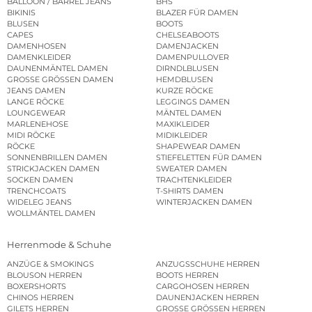
BALLOON / BARREL JEANS
BHS
BIKINIS
BLAZER FÜR DAMEN
BLUSEN
BOOTS
CAPES
CHELSEABOOTS
DAMENHOSEN
DAMENJACKEN
DAMENKLEIDER
DAMENPULLOVER
DAUNENMÄNTEL DAMEN
DIRNDLBLUSEN
GROSSE GRÖSSEN DAMEN
HEMDBLUSEN
JEANS DAMEN
KURZE RÖCKE
LANGE RÖCKE
LEGGINGS DAMEN
LOUNGEWEAR
MÄNTEL DAMEN
MARLENEHOSE
MAXIKLEIDER
MIDI RÖCKE
MIDIKLEIDER
RÖCKE
SHAPEWEAR DAMEN
SONNENBRILLEN DAMEN
STIEFELETTEN FÜR DAMEN
STRICKJACKEN DAMEN
SWEATER DAMEN
SOCKEN DAMEN
TRACHTENKLEIDER
TRENCHCOATS
T-SHIRTS DAMEN
WIDELEG JEANS
WINTERJACKEN DAMEN
WOLLMÄNTEL DAMEN
Herrenmode & Schuhe
ANZÜGE & SMOKINGS
ANZUGSSCHUHE HERREN
BLOUSON HERREN
BOOTS HERREN
BOXERSHORTS
CARGOHOSEN HERREN
CHINOS HERREN
DAUNENJACKEN HERREN
GILETS HERREN
GROSSE GRÖSSEN HERREN