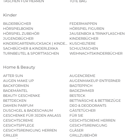
TASCHEN FÜR HERREN
TOTE BAG
Kinder
BILDERBÜCHER
FEDERMAPPEN
HÖRSPIELBOXEN
HÖRSPIEL FIGUREN
HÖRSPIEL ZUBEHÖR
JAUSENBOX & TRINKFLASCHEN
JUGENDBÜCHER
KINDERBÜCHER
KINDERGARTENRUCKSACK | KINDERGARTENBEUTEL
KUSCHELTIERE
SACHBÜCHER & KINDERLEXIKA
SCHULTASCHEN
TURNBEUTEL & SPORTTASCHEN
WEIHNACHTSKINDERBÜCHER
Home & Beauty
AFTER SUN
AUGENCREME
AUGEN MAKE UP
AUGENMAKEUP ENTFERNER
BACKFORMEN
BADTEPPICH
BADEMÄNTEL
BADEZIMMER
BEAUTY GESCHENKE
BESTECK
BETTDECKEN
BETTWÄSCHE & BETTBEZÜGE
DAMEN PARFUM
DEO & DEODORANTS
DUSCHGEL & BADESCHAUM
GÄSTETÜCHER
GESCHENKE FÜR JEDEN ANLASS
FÜR SIE
GESICHTSCREME
GESICHTSCREME HERREN
GESICHTSPFLEGE
GESICHTSREINIGUNG
GESICHTSREINIGUNG HERREN
GLÄSER
GRILLER
GRILLZUBEHÖR