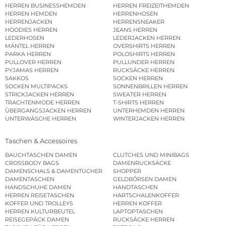
HERREN BUSINESSHEMDEN
HERREN FREIZEITHEMDEN
HERREN HEMDEN
HERRENHOSEN
HERRENJACKEN
HERRENSNEAKER
HOODIES HERREN
JEANS HERREN
LEDERHOSEN
LEDERJACKEN HERREN
MÄNTEL HERREN
OVERSHIRTS HERREN
PARKA HERREN
POLOSHIRTS HERREN
PULLOVER HERREN
PULLUNDER HERREN
PYJAMAS HERREN
RUCKSÄCKE HERREN
SAKKOS
SOCKEN HERREN
SOCKEN MULTIPACKS
SONNENBRILLEN HERREN
STRICKJACKEN HERREN
SWEATER HERREN
TRACHTENMODE HERREN
T-SHIRTS HERREN
ÜBERGANGSJACKEN HERREN
UNTERHEMDEN HERREN
UNTERWÄSCHE HERREN
WINTERJACKEN HERREN
Taschen & Accessoires
BAUCHTASCHEN DAMEN
CLUTCHES UND MINIBAGS
CROSSBODY BAGS
DAMENRUCKSÄCKE
DAMENSCHALS & DAMENTÜCHER
SHOPPER
DAMENTASCHEN
GELDBÖRSEN DAMEN
HANDSCHUHE DAMEN
HANDTASCHEN
HERREN REISETASCHEN
HARTSCHALENKOFFER
KOFFER UND TROLLEYS
HERREN KOFFER
HERREN KULTURBEUTEL
LAPTOPTASCHEN
REISEGEPÄCK DAMEN
RUCKSÄCKE HERREN