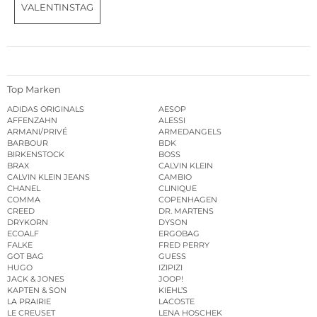
VALENTINSTAG
Top Marken
ADIDAS ORIGINALS
AESOP
AFFENZAHN
ALESSI
ARMANI/PRIVÉ
ARMEDANGELS
BARBOUR
BDK
BIRKENSTOCK
BOSS
BRAX
CALVIN KLEIN
CALVIN KLEIN JEANS
CAMBIO
CHANEL
CLINIQUE
COMMA
COPENHAGEN
CREED
DR. MARTENS
DRYKORN
DYSON
ECOALF
ERGOBAG
FALKE
FRED PERRY
GOT BAG
GUESS
HUGO
IZIPIZI
JACK & JONES
JOOP!
KAPTEN & SON
KIEHL’S
LA PRAIRIE
LACOSTE
LE CREUSET
LENA HOSCHEK