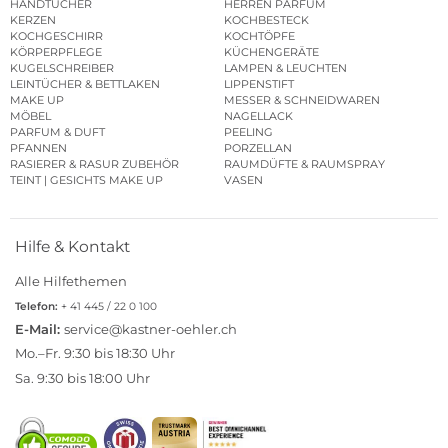
HANDTÜCHER
HERREN PARFUM
KERZEN
KOCHBESTECK
KOCHGESCHIRR
KOCHTÖPFE
KÖRPERPFLEGE
KÜCHENGERÄTE
KUGELSCHREIBER
LAMPEN & LEUCHTEN
LEINTÜCHER & BETTLAKEN
LIPPENSTIFT
MAKE UP
MESSER & SCHNEIDWAREN
MÖBEL
NAGELLACK
PARFUM & DUFT
PEELING
PFANNEN
PORZELLAN
RASIERER & RASUR ZUBEHÖR
RAUMDÜFTE & RAUMSPRAY
TEINT | GESICHTS MAKE UP
VASEN
Hilfe & Kontakt
Alle Hilfethemen
Telefon:
+ 41 445 / 22 0 100
E-Mail:
service@kastner-oehler.ch
Mo.–Fr. 9:30 bis 18:30 Uhr
Sa. 9:30 bis 18:00 Uhr