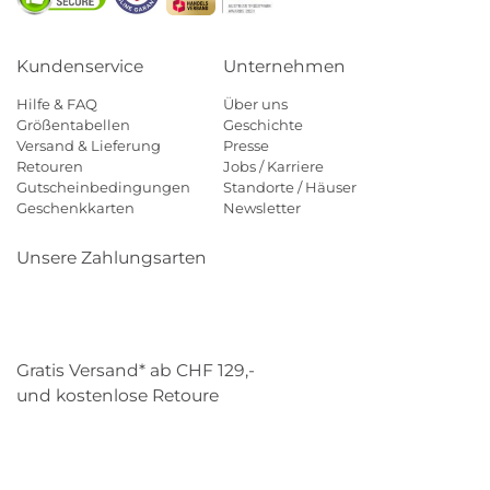
Kundenservice
Unternehmen
Hilfe & FAQ
Über uns
Größentabellen
Geschichte
Versand & Lieferung
Presse
Retouren
Jobs / Karriere
Gutscheinbedingungen
Standorte / Häuser
Geschenkkarten
Newsletter
Unsere Zahlungsarten
Klarna
Mastercard
Visa
Diners
Applepay
Paypal
Gratis Versand* ab CHF 129,-
und kostenlose Retoure
Schweizer Post
Gebrüder Weiss