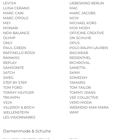
LEVI’S®
LIEBESKIND BERLIN
LUISA CERANO
MAC
MARC CAIN
MARC JACOBS
MARC O’POLO
MCM
MEY
MICHAEL KORS
MONARI
MOS MOSH
NEW BALANCE
OFFICINE CREATIVE
OLYMP
ON SCHUHE
ONLY
OPUS
PAUL GREEN
POLO RALPH LAUREN
RAFFAELLO ROSSI
RAGWEAR
RAINKISS
REISENTHEL
REPLAY
RICHROYAL
SAMSONITE
SANETTA
SATCH
SKINY
SMEG
SOMEDAY
STEP BY STEP
TAMARIS
TOM FORD
TOM TAILOR
TOMMY HILFIGER
TOMMY JEANS
TRIUMPH
VEE COLLECTIVE
VEJA
VERO MODA
VILLEROY & BOCH
WEEKEND MAX MARA
WELLENSTEYN
WMF
LES VISIONNAIRES
Damenmode & Schuhe