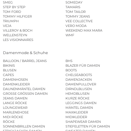
SMEG
SOMEDAY
STEP BY STEP
TAMARIS
TOM FORD
TOM TAILOR
TOMMY HILFIGER
TOMMY JEANS
TRIUMPH
VEE COLLECTIVE
VEJA
VERO MODA
VILLEROY & BOCH
WEEKEND MAX MARA
WELLENSTEYN
WMF
LES VISIONNAIRES
Damenmode & Schuhe
BALLOON / BARREL JEANS
BHS
BIKINIS
BLAZER FÜR DAMEN
BLUSEN
BOOTS
CAPES
CHELSEABOOTS
DAMENHOSEN
DAMENJACKEN
DAMENKLEIDER
DAMENPULLOVER
DAUNENMÄNTEL DAMEN
DIRNDLBLUSEN
GROSSE GRÖSSEN DAMEN
HEMDBLUSEN
JEANS DAMEN
KURZE RÖCKE
LANGE RÖCKE
LEGGINGS DAMEN
LOUNGEWEAR
MÄNTEL DAMEN
MARLENEHOSE
MAXIKLEIDER
MIDI RÖCKE
MIDIKLEIDER
RÖCKE
SHAPEWEAR DAMEN
SONNENBRILLEN DAMEN
STIEFELETTEN FÜR DAMEN