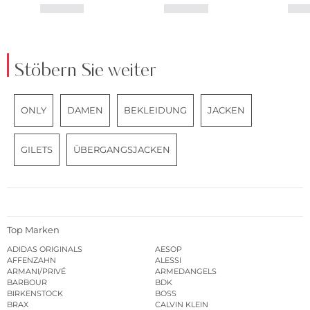
Stöbern Sie weiter
ONLY
DAMEN
BEKLEIDUNG
JACKEN
GILETS
ÜBERGANGSJACKEN
Top Marken
ADIDAS ORIGINALS
AESOP
AFFENZAHN
ALESSI
ARMANI/PRIVÉ
ARMEDANGELS
BARBOUR
BDK
BIRKENSTOCK
BOSS
BRAX
CALVIN KLEIN