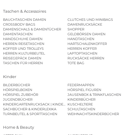
Taschen & Accessoires
BAUCHTASCHEN DAMEN
CLUTCHES UND MINIBAGS
CROSSBODY BAGS
DAMENRUCKSÄCKE
DAMENSCHALS & DAMENTÜCHER
SHOPPER
DAMENTASCHEN
GELDBÖRSEN DAMEN
HANDSCHUHE DAMEN
HANDTASCHEN
HERREN REISETASCHEN
HARTSCHALENKOFFER
KOFFER UND TROLLEYS
HERREN KOFFER
HERREN KULTURBEUTEL
LAPTOPTASCHEN
REISEGEPÄCK DAMEN
RUCKSÄCKE HERREN
TASCHEN FÜR HERREN
TOTE BAG
Kinder
BILDERBÜCHER
FEDERMAPPEN
HÖRSPIELBOXEN
HÖRSPIEL FIGUREN
HÖRSPIEL ZUBEHÖR
JAUSENBOX & TRINKFLASCHEN
JUGENDBÜCHER
KINDERBÜCHER
KINDERGARTENRUCKSACK | KINDERGARTENBEUTEL
KUSCHELTIERE
SACHBÜCHER & KINDERLEXIKA
SCHULTASCHEN
TURNBEUTEL & SPORTTASCHEN
WEIHNACHTSKINDERBÜCHER
Home & Beauty