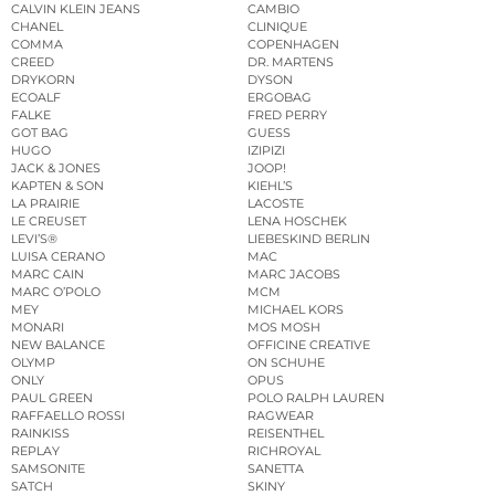
CALVIN KLEIN JEANS
CAMBIO
CHANEL
CLINIQUE
COMMA
COPENHAGEN
CREED
DR. MARTENS
DRYKORN
DYSON
ECOALF
ERGOBAG
FALKE
FRED PERRY
GOT BAG
GUESS
HUGO
IZIPIZI
JACK & JONES
JOOP!
KAPTEN & SON
KIEHL’S
LA PRAIRIE
LACOSTE
LE CREUSET
LENA HOSCHEK
LEVI’S®
LIEBESKIND BERLIN
LUISA CERANO
MAC
MARC CAIN
MARC JACOBS
MARC O’POLO
MCM
MEY
MICHAEL KORS
MONARI
MOS MOSH
NEW BALANCE
OFFICINE CREATIVE
OLYMP
ON SCHUHE
ONLY
OPUS
PAUL GREEN
POLO RALPH LAUREN
RAFFAELLO ROSSI
RAGWEAR
RAINKISS
REISENTHEL
REPLAY
RICHROYAL
SAMSONITE
SANETTA
SATCH
SKINY