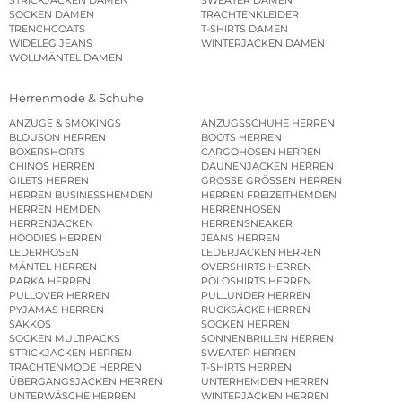
STRICKJACKEN DAMEN
SWEATER DAMEN
SOCKEN DAMEN
TRACHTENKLEIDER
TRENCHCOATS
T-SHIRTS DAMEN
WIDELEG JEANS
WINTERJACKEN DAMEN
WOLLMÄNTEL DAMEN
Herrenmode & Schuhe
ANZÜGE & SMOKINGS
ANZUGSSCHUHE HERREN
BLOUSON HERREN
BOOTS HERREN
BOXERSHORTS
CARGOHOSEN HERREN
CHINOS HERREN
DAUNENJACKEN HERREN
GILETS HERREN
GROSSE GRÖSSEN HERREN
HERREN BUSINESSHEMDEN
HERREN FREIZEITHEMDEN
HERREN HEMDEN
HERRENHOSEN
HERRENJACKEN
HERRENSNEAKER
HOODIES HERREN
JEANS HERREN
LEDERHOSEN
LEDERJACKEN HERREN
MÄNTEL HERREN
OVERSHIRTS HERREN
PARKA HERREN
POLOSHIRTS HERREN
PULLOVER HERREN
PULLUNDER HERREN
PYJAMAS HERREN
RUCKSÄCKE HERREN
SAKKOS
SOCKEN HERREN
SOCKEN MULTIPACKS
SONNENBRILLEN HERREN
STRICKJACKEN HERREN
SWEATER HERREN
TRACHTENMODE HERREN
T-SHIRTS HERREN
ÜBERGANGSJACKEN HERREN
UNTERHEMDEN HERREN
UNTERWÄSCHE HERREN
WINTERJACKEN HERREN