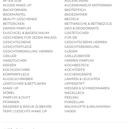
AFTER SUN
AUGENCREME
AUGEN MAKE UP
AUGENMAKEUP ENTFERNER
BACKFORMEN
BADTEPPICH
BADEMÄNTEL
BADEZIMMER
BEAUTY GESCHENKE
BESTECK
BETTDECKEN
BETTWÄSCHE & BETTBEZÜGE
DAMEN PARFUM
DEO & DEODORANTS
DUSCHGEL & BADESCHAUM
GÄSTETÜCHER
GESCHENKE FÜR JEDEN ANLASS
FÜR SIE
GESICHTSCREME
GESICHTSCREME HERREN
GESICHTSPFLEGE
GESICHTSREINIGUNG
GESICHTSREINIGUNG HERREN
GLÄSER
GRILLER
GRILLZUBEHÖR
HANDTÜCHER
HERREN PARFUM
KERZEN
KOCHBESTECK
KOCHGESCHIRR
KOCHTÖPFE
KÖRPERPFLEGE
KÜCHENGERÄTE
KUGELSCHREIBER
LAMPEN & LEUCHTEN
LEINTÜCHER & BETTLAKEN
LIPPENSTIFT
MAKE UP
MESSER & SCHNEIDWAREN
MÖBEL
NAGELLACK
PARFUM & DUFT
PEELING
PFANNEN
PORZELLAN
RASIERER & RASUR ZUBEHÖR
RAUMDÜFTE & RAUMSPRAY
TEINT | GESICHTS MAKE UP
VASEN