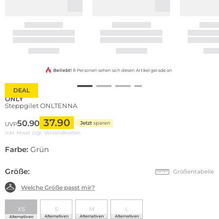
Beliebt!
8 Personen sehen sich diesen Artikel gerade an
DEAL
ONLY
Steppgilet ONLTENNA
37.90
50.90
Jetzt
sparen
UVP
inkl. Mwst zzgl.
Versandkosten
Farbe:
Grün
Größe:
Größentabelle
Welche Größe passt mir?
XS
S
M
L
Alternativen
Alternativen
Alternativen
Alternativen