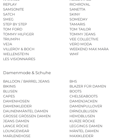
REPLAY
RICHROYAL
SAMSONITE
SANETTA
SATCH
SKINY
SMEG
SOMEDAY
STEP BY STEP
TAMARIS
TOM FORD
TOM TAILOR
TOMMY HILFIGER
TOMMY JEANS
TRIUMPH
VEE COLLECTIVE
VEJA
VERO MODA
VILLEROY & BOCH
WEEKEND MAX MARA
WELLENSTEYN
WMF
LES VISIONNAIRES
Damenmode & Schuhe
BALLOON / BARREL JEANS
BHS
BIKINIS
BLAZER FÜR DAMEN
BLUSEN
BOOTS
CAPES
CHELSEABOOTS
DAMENHOSEN
DAMENJACKEN
DAMENKLEIDER
DAMENPULLOVER
DAUNENMÄNTEL DAMEN
DIRNDLBLUSEN
GROSSE GRÖSSEN DAMEN
HEMDBLUSEN
JEANS DAMEN
KURZE RÖCKE
LANGE RÖCKE
LEGGINGS DAMEN
LOUNGEWEAR
MÄNTEL DAMEN
MARLENEHOSE
MAXIKLEIDER