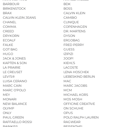
BARBOUR
BDK
BIRKENSTOCK
BOSS
BRAX
CALVIN KLEIN
CALVIN KLEIN JEANS
CAMBIO
CHANEL
CLINIQUE
COMMA
COPENHAGEN
CREED
DR. MARTENS
DRYKORN
DYSON
ECOALF
ERGOBAG
FALKE
FRED PERRY
GOT BAG
GUESS
HUGO
IZIPIZI
JACK & JONES
JOOP!
KAPTEN & SON
KIEHL’S
LA PRAIRIE
LACOSTE
LE CREUSET
LENA HOSCHEK
LEVI’S®
LIEBESKIND BERLIN
LUISA CERANO
MAC
MARC CAIN
MARC JACOBS
MARC O’POLO
MCM
MEY
MICHAEL KORS
MONARI
MOS MOSH
NEW BALANCE
OFFICINE CREATIVE
OLYMP
ON SCHUHE
ONLY
OPUS
PAUL GREEN
POLO RALPH LAUREN
RAFFAELLO ROSSI
RAGWEAR
RAINKISS
REISENTHEL