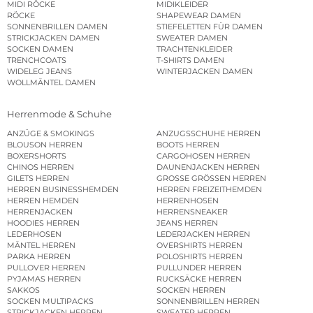
MIDI RÖCKE
MIDIKLEIDER
RÖCKE
SHAPEWEAR DAMEN
SONNENBRILLEN DAMEN
STIEFELETTEN FÜR DAMEN
STRICKJACKEN DAMEN
SWEATER DAMEN
SOCKEN DAMEN
TRACHTENKLEIDER
TRENCHCOATS
T-SHIRTS DAMEN
WIDELEG JEANS
WINTERJACKEN DAMEN
WOLLMÄNTEL DAMEN
Herrenmode & Schuhe
ANZÜGE & SMOKINGS
ANZUGSSCHUHE HERREN
BLOUSON HERREN
BOOTS HERREN
BOXERSHORTS
CARGOHOSEN HERREN
CHINOS HERREN
DAUNENJACKEN HERREN
GILETS HERREN
GROSSE GRÖSSEN HERREN
HERREN BUSINESSHEMDEN
HERREN FREIZEITHEMDEN
HERREN HEMDEN
HERRENHOSEN
HERRENJACKEN
HERRENSNEAKER
HOODIES HERREN
JEANS HERREN
LEDERHOSEN
LEDERJACKEN HERREN
MÄNTEL HERREN
OVERSHIRTS HERREN
PARKA HERREN
POLOSHIRTS HERREN
PULLOVER HERREN
PULLUNDER HERREN
PYJAMAS HERREN
RUCKSÄCKE HERREN
SAKKOS
SOCKEN HERREN
SOCKEN MULTIPACKS
SONNENBRILLEN HERREN
STRICKJACKEN HERREN
SWEATER HERREN