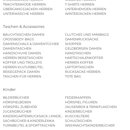
TRACHTENMODE HERREN
T-SHIRTS HERREN
ÜBERGANGSJACKEN HERREN
UNTERHEMDEN HERREN
UNTERWÄSCHE HERREN
WINTERJACKEN HERREN
Taschen & Accessoires
BAUCHTASCHEN DAMEN
CLUTCHES UND MINIBAGS
CROSSBODY BAGS
DAMENRUCKSÄCKE
DAMENSCHALS & DAMENTÜCHER
SHOPPER
DAMENTASCHEN
GELDBÖRSEN DAMEN
HANDSCHUHE DAMEN
HANDTASCHEN
HERREN REISETASCHEN
HARTSCHALENKOFFER
KOFFER UND TROLLEYS
HERREN KOFFER
HERREN KULTURBEUTEL
LAPTOPTASCHEN
REISEGEPÄCK DAMEN
RUCKSÄCKE HERREN
TASCHEN FÜR HERREN
TOTE BAG
Kinder
BILDERBÜCHER
FEDERMAPPEN
HÖRSPIELBOXEN
HÖRSPIEL FIGUREN
HÖRSPIEL ZUBEHÖR
JAUSENBOX & TRINKFLASCHEN
JUGENDBÜCHER
KINDERBÜCHER
KINDERGARTENRUCKSACK | KINDERGARTENBEUTEL
KUSCHELTIERE
SACHBÜCHER & KINDERLEXIKA
SCHULTASCHEN
TURNBEUTEL & SPORTTASCHEN
WEIHNACHTSKINDERBÜCHER