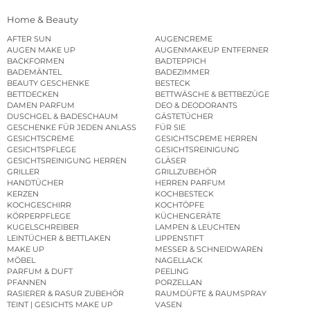
Home & Beauty
AFTER SUN
AUGENCREME
AUGEN MAKE UP
AUGENMAKEUP ENTFERNER
BACKFORMEN
BADTEPPICH
BADEMÄNTEL
BADEZIMMER
BEAUTY GESCHENKE
BESTECK
BETTDECKEN
BETTWÄSCHE & BETTBEZÜGE
DAMEN PARFUM
DEO & DEODORANTS
DUSCHGEL & BADESCHAUM
GÄSTETÜCHER
GESCHENKE FÜR JEDEN ANLASS
FÜR SIE
GESICHTSCREME
GESICHTSCREME HERREN
GESICHTSPFLEGE
GESICHTSREINIGUNG
GESICHTSREINIGUNG HERREN
GLÄSER
GRILLER
GRILLZUBEHÖR
HANDTÜCHER
HERREN PARFUM
KERZEN
KOCHBESTECK
KOCHGESCHIRR
KOCHTÖPFE
KÖRPERPFLEGE
KÜCHENGERÄTE
KUGELSCHREIBER
LAMPEN & LEUCHTEN
LEINTÜCHER & BETTLAKEN
LIPPENSTIFT
MAKE UP
MESSER & SCHNEIDWAREN
MÖBEL
NAGELLACK
PARFUM & DUFT
PEELING
PFANNEN
PORZELLAN
RASIERER & RASUR ZUBEHÖR
RAUMDÜFTE & RAUMSPRAY
TEINT | GESICHTS MAKE UP
VASEN