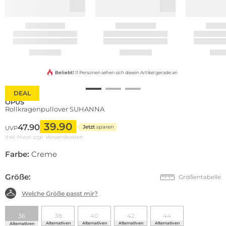
Beliebt!
11 Personen sehen sich diesen Artikel gerade an
DEAL
OPUS
Rollkragenpullover SUHANNA
39.90
47.90
Jetzt
sparen
UVP
inkl. Mwst zzgl.
Versandkosten
Farbe:
Creme
Größe:
Größentabelle
Welche Größe passt mir?
36
38
40
42
44
Alternativen
Alternativen
Alternativen
Alternativen
Alternativen