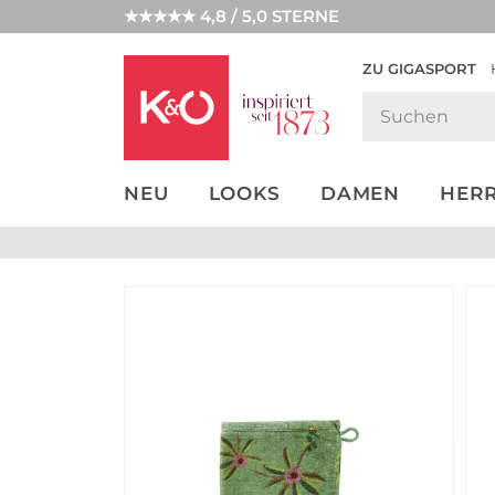
★★★★★ 4,8 / 5,0 STERNE
ZU GIGASPORT
GET THE
NEW IN
WEDDING
LOOK
VIBES
NEU
LOOKS
DAMEN
HER