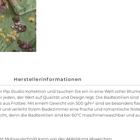
Herstellerinformationen
r Pip Studio Kollektion und tauchen Sie ein in eine Welt voller Blum
ür jeden, der Wert auf Qualität und Design legt. Die Badtextilien s
ite aus Frottee. Mit einem Gewicht von 500 g/m² sind sie besonders
ker und verleiht Ihrem Badezimmer eine frische und romantische Note.
eicht, denn die Badtextilien sind bei 60°C maschinenwaschbar und au
igte Motivausschnitt kann von der Abbildung abweichen