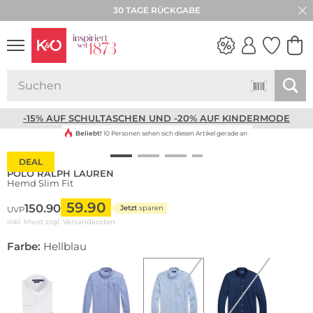
30 TAGE RÜCKGABE
NEW IN
WEDDING
VIBES
-15% AUF SCHULTASCHEN UND -20% AUF KINDERMODE
Beliebt!
10 Personen sehen sich diesen Artikel gerade an
DEAL
POLO RALPH LAUREN
Hemd Slim Fit
59.90
150.90
Jetzt
sparen
UVP
inkl. Mwst zzgl.
Versandkosten
Farbe:
Hellblau