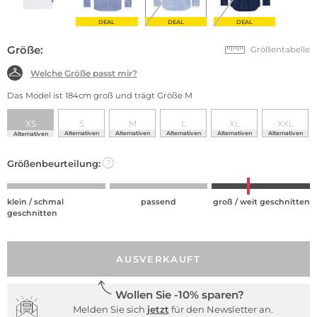
DEAL
DEAL
DEAL
Größe:
Größentabelle
Welche Größe passt mir?
Das Model ist 184cm groß und trägt Größe M
XS
S
M
L
XL
XXL
Alternativen
Alternativen
Alternativen
Alternativen
Alternativen
Alternativen
Größenbeurteilung:
?
klein / schmal
passend
groß / weit geschnitten
geschnitten
AUSVERKAUFT
Wollen Sie -10% sparen?
Melden Sie sich
jetzt
für den Newsletter an.