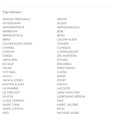
Top Marken
ADIDAS ORIGINALS
AESOP
AFFENZAHN
ALESSI
ARMANI/PRIVÉ
ARMEDANGELS
BARBOUR
BDK
BIRKENSTOCK
BOSS
BRAX
CALVIN KLEIN
CALVIN KLEIN JEANS
CAMBIO
CHANEL
CLINIQUE
COMMA
COPENHAGEN
CREED
DR. MARTENS
DRYKORN
DYSON
ECOALF
ERGOBAG
FALKE
FRED PERRY
GOT BAG
GUESS
HUGO
IZIPIZI
JACK & JONES
JOOP!
KAPTEN & SON
KIEHL’S
LA PRAIRIE
LACOSTE
LE CREUSET
LENA HOSCHEK
LEVI’S®
LIEBESKIND BERLIN
LUISA CERANO
MAC
MARC CAIN
MARC JACOBS
MARC O’POLO
MCM
MEY
MICHAEL KORS