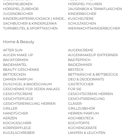
HÖRSPIELBOXEN
HÖRSPIEL FIGUREN
HÖRSPIEL ZUBEHÖR
JAUSENBOX & TRINKFLASCHEN
JUGENDBÜCHER
KINDERBÜCHER
KINDERGARTENRUCKSACK | KINDERGARTENBEUTEL
KUSCHELTIERE
SACHBÜCHER & KINDERLEXIKA
SCHULTASCHEN
TURNBEUTEL & SPORTTASCHEN
WEIHNACHTSKINDERBÜCHER
Home & Beauty
AFTER SUN
AUGENCREME
AUGEN MAKE UP
AUGENMAKEUP ENTFERNER
BACKFORMEN
BADTEPPICH
BADEMÄNTEL
BADEZIMMER
BEAUTY GESCHENKE
BESTECK
BETTDECKEN
BETTWÄSCHE & BETTBEZÜGE
DAMEN PARFUM
DEO & DEODORANTS
DUSCHGEL & BADESCHAUM
GÄSTETÜCHER
GESCHENKE FÜR JEDEN ANLASS
FÜR SIE
GESICHTSCREME
GESICHTSCREME HERREN
GESICHTSPFLEGE
GESICHTSREINIGUNG
GESICHTSREINIGUNG HERREN
GLÄSER
GRILLER
GRILLZUBEHÖR
HANDTÜCHER
HERREN PARFUM
KERZEN
KOCHBESTECK
KOCHGESCHIRR
KOCHTÖPFE
KÖRPERPFLEGE
KÜCHENGERÄTE
KUGELSCHREIBER
LAMPEN & LEUCHTEN