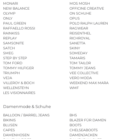
MONARI
MOS MOSH
NEW BALANCE
OFFICINE CREATIVE
OLYMP
ON SCHUHE
ONLY
OPUS
PAUL GREEN
POLO RALPH LAUREN
RAFFAELLO ROSSI
RAGWEAR
RAINKISS
REISENTHEL
REPLAY
RICHROYAL
SAMSONITE
SANETTA
SATCH
SKINY
SMEG
SOMEDAY
STEP BY STEP
TAMARIS
TOM FORD
TOM TAILOR
TOMMY HILFIGER
TOMMY JEANS
TRIUMPH
VEE COLLECTIVE
VEJA
VERO MODA
VILLEROY & BOCH
WEEKEND MAX MARA
WELLENSTEYN
WMF
LES VISIONNAIRES
Damenmode & Schuhe
BALLOON / BARREL JEANS
BHS
BIKINIS
BLAZER FÜR DAMEN
BLUSEN
BOOTS
CAPES
CHELSEABOOTS
DAMENHOSEN
DAMENJACKEN