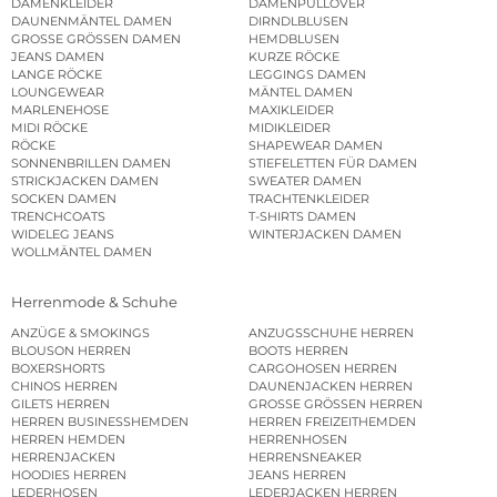
DAMENKLEIDER
DAMENPULLOVER
DAUNENMÄNTEL DAMEN
DIRNDLBLUSEN
GROSSE GRÖSSEN DAMEN
HEMDBLUSEN
JEANS DAMEN
KURZE RÖCKE
LANGE RÖCKE
LEGGINGS DAMEN
LOUNGEWEAR
MÄNTEL DAMEN
MARLENEHOSE
MAXIKLEIDER
MIDI RÖCKE
MIDIKLEIDER
RÖCKE
SHAPEWEAR DAMEN
SONNENBRILLEN DAMEN
STIEFELETTEN FÜR DAMEN
STRICKJACKEN DAMEN
SWEATER DAMEN
SOCKEN DAMEN
TRACHTENKLEIDER
TRENCHCOATS
T-SHIRTS DAMEN
WIDELEG JEANS
WINTERJACKEN DAMEN
WOLLMÄNTEL DAMEN
Herrenmode & Schuhe
ANZÜGE & SMOKINGS
ANZUGSSCHUHE HERREN
BLOUSON HERREN
BOOTS HERREN
BOXERSHORTS
CARGOHOSEN HERREN
CHINOS HERREN
DAUNENJACKEN HERREN
GILETS HERREN
GROSSE GRÖSSEN HERREN
HERREN BUSINESSHEMDEN
HERREN FREIZEITHEMDEN
HERREN HEMDEN
HERRENHOSEN
HERRENJACKEN
HERRENSNEAKER
HOODIES HERREN
JEANS HERREN
LEDERHOSEN
LEDERJACKEN HERREN