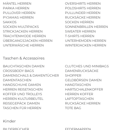
MÄNTEL HERREN
OVERSHIRTS HERREN
PARKA HERREN
POLOSHIRTS HERREN
PULLOVER HERREN
PULLUNDER HERREN
PYJAMAS HERREN
RUCKSÄCKE HERREN
SAKKOS
SOCKEN HERREN
SOCKEN MULTIPACKS
SONNENBRILLEN HERREN
STRICKJACKEN HERREN
SWEATER HERREN
TRACHTENMODE HERREN
T-SHIRTS HERREN
ÜBERGANGSJACKEN HERREN
UNTERHEMDEN HERREN
UNTERWÄSCHE HERREN
WINTERJACKEN HERREN
Taschen & Accessoires
BAUCHTASCHEN DAMEN
CLUTCHES UND MINIBAGS
CROSSBODY BAGS
DAMENRUCKSÄCKE
DAMENSCHALS & DAMENTÜCHER
SHOPPER
DAMENTASCHEN
GELDBÖRSEN DAMEN
HANDSCHUHE DAMEN
HANDTASCHEN
HERREN REISETASCHEN
HARTSCHALENKOFFER
KOFFER UND TROLLEYS
HERREN KOFFER
HERREN KULTURBEUTEL
LAPTOPTASCHEN
REISEGEPÄCK DAMEN
RUCKSÄCKE HERREN
TASCHEN FÜR HERREN
TOTE BAG
Kinder
BILDERBÜCHER
FEDERMAPPEN