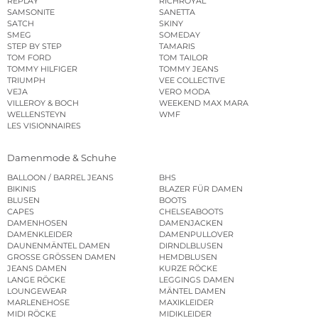
REPLAY
RICHROYAL
SAMSONITE
SANETTA
SATCH
SKINY
SMEG
SOMEDAY
STEP BY STEP
TAMARIS
TOM FORD
TOM TAILOR
TOMMY HILFIGER
TOMMY JEANS
TRIUMPH
VEE COLLECTIVE
VEJA
VERO MODA
VILLEROY & BOCH
WEEKEND MAX MARA
WELLENSTEYN
WMF
LES VISIONNAIRES
Damenmode & Schuhe
BALLOON / BARREL JEANS
BHS
BIKINIS
BLAZER FÜR DAMEN
BLUSEN
BOOTS
CAPES
CHELSEABOOTS
DAMENHOSEN
DAMENJACKEN
DAMENKLEIDER
DAMENPULLOVER
DAUNENMÄNTEL DAMEN
DIRNDLBLUSEN
GROSSE GRÖSSEN DAMEN
HEMDBLUSEN
JEANS DAMEN
KURZE RÖCKE
LANGE RÖCKE
LEGGINGS DAMEN
LOUNGEWEAR
MÄNTEL DAMEN
MARLENEHOSE
MAXIKLEIDER
MIDI RÖCKE
MIDIKLEIDER