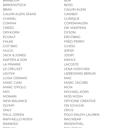
BARBOUR
BDK
BIRKENSTOCK
BOSS
BRAX
CALVIN KLEIN
CALVIN KLEIN JEANS
CAMBIO
CHANEL
CLINIQUE
COMMA
COPENHAGEN
CREED
DR. MARTENS
DRYKORN
DYSON
ECOALF
ERGOBAG
FALKE
FRED PERRY
GOT BAG
GUESS
HUGO
IZIPIZI
JACK & JONES
JOOP!
KAPTEN & SON
KIEHL’S
LA PRAIRIE
LACOSTE
LE CREUSET
LENA HOSCHEK
LEVI’S®
LIEBESKIND BERLIN
LUISA CERANO
MAC
MARC CAIN
MARC JACOBS
MARC O’POLO
MCM
MEY
MICHAEL KORS
MONARI
MOS MOSH
NEW BALANCE
OFFICINE CREATIVE
OLYMP
ON SCHUHE
ONLY
OPUS
PAUL GREEN
POLO RALPH LAUREN
RAFFAELLO ROSSI
RAGWEAR
RAINKISS
REISENTHEL