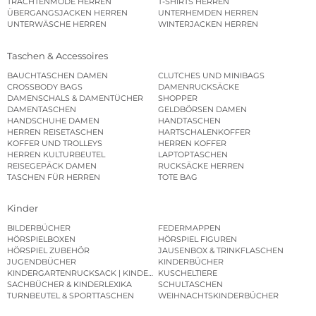
TRACHTENMODE HERREN
T-SHIRTS HERREN
ÜBERGANGSJACKEN HERREN
UNTERHEMDEN HERREN
UNTERWÄSCHE HERREN
WINTERJACKEN HERREN
Taschen & Accessoires
BAUCHTASCHEN DAMEN
CLUTCHES UND MINIBAGS
CROSSBODY BAGS
DAMENRUCKSÄCKE
DAMENSCHALS & DAMENTÜCHER
SHOPPER
DAMENTASCHEN
GELDBÖRSEN DAMEN
HANDSCHUHE DAMEN
HANDTASCHEN
HERREN REISETASCHEN
HARTSCHALENKOFFER
KOFFER UND TROLLEYS
HERREN KOFFER
HERREN KULTURBEUTEL
LAPTOPTASCHEN
REISEGEPÄCK DAMEN
RUCKSÄCKE HERREN
TASCHEN FÜR HERREN
TOTE BAG
Kinder
BILDERBÜCHER
FEDERMAPPEN
HÖRSPIELBOXEN
HÖRSPIEL FIGUREN
HÖRSPIEL ZUBEHÖR
JAUSENBOX & TRINKFLASCHEN
JUGENDBÜCHER
KINDERBÜCHER
KINDERGARTENRUCKSACK | KINDERGARTENBEUTEL
KUSCHELTIERE
SACHBÜCHER & KINDERLEXIKA
SCHULTASCHEN
TURNBEUTEL & SPORTTASCHEN
WEIHNACHTSKINDERBÜCHER