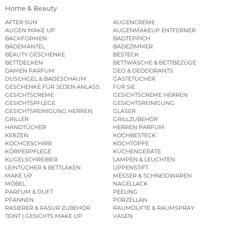
Home & Beauty
AFTER SUN
AUGENCREME
AUGEN MAKE UP
AUGENMAKEUP ENTFERNER
BACKFORMEN
BADTEPPICH
BADEMÄNTEL
BADEZIMMER
BEAUTY GESCHENKE
BESTECK
BETTDECKEN
BETTWÄSCHE & BETTBEZÜGE
DAMEN PARFUM
DEO & DEODORANTS
DUSCHGEL & BADESCHAUM
GÄSTETÜCHER
GESCHENKE FÜR JEDEN ANLASS
FÜR SIE
GESICHTSCREME
GESICHTSCREME HERREN
GESICHTSPFLEGE
GESICHTSREINIGUNG
GESICHTSREINIGUNG HERREN
GLÄSER
GRILLER
GRILLZUBEHÖR
HANDTÜCHER
HERREN PARFUM
KERZEN
KOCHBESTECK
KOCHGESCHIRR
KOCHTÖPFE
KÖRPERPFLEGE
KÜCHENGERÄTE
KUGELSCHREIBER
LAMPEN & LEUCHTEN
LEINTÜCHER & BETTLAKEN
LIPPENSTIFT
MAKE UP
MESSER & SCHNEIDWAREN
MÖBEL
NAGELLACK
PARFUM & DUFT
PEELING
PFANNEN
PORZELLAN
RASIERER & RASUR ZUBEHÖR
RAUMDÜFTE & RAUMSPRAY
TEINT | GESICHTS MAKE UP
VASEN