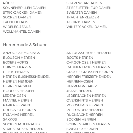
RÖCKE
SHAPEWEAR DAMEN
SONNENBRILLEN DAMEN
STIEFELETTEN FÜR DAMEN
STRICKJACKEN DAMEN
SWEATER DAMEN
SOCKEN DAMEN
TRACHTENKLEIDER
TRENCHCOATS
T-SHIRTS DAMEN
WIDELEG JEANS
WINTERJACKEN DAMEN
WOLLMÄNTEL DAMEN
Herrenmode & Schuhe
ANZÜGE & SMOKINGS
ANZUGSSCHUHE HERREN
BLOUSON HERREN
BOOTS HERREN
BOXERSHORTS
CARGOHOSEN HERREN
CHINOS HERREN
DAUNENJACKEN HERREN
GILETS HERREN
GROSSE GRÖSSEN HERREN
HERREN BUSINESSHEMDEN
HERREN FREIZEITHEMDEN
HERREN HEMDEN
HERRENHOSEN
HERRENJACKEN
HERRENSNEAKER
HOODIES HERREN
JEANS HERREN
LEDERHOSEN
LEDERJACKEN HERREN
MÄNTEL HERREN
OVERSHIRTS HERREN
PARKA HERREN
POLOSHIRTS HERREN
PULLOVER HERREN
PULLUNDER HERREN
PYJAMAS HERREN
RUCKSÄCKE HERREN
SAKKOS
SOCKEN HERREN
SOCKEN MULTIPACKS
SONNENBRILLEN HERREN
STRICKJACKEN HERREN
SWEATER HERREN