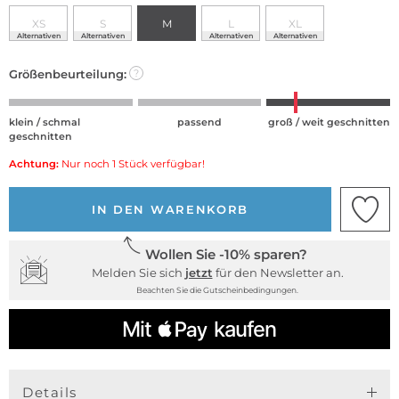
XS
S
M
L
XL
Alternativen
Alternativen
Alternativen
Alternativen
Größenbeurteilung:
?
klein / schmal
passend
groß / weit geschnitten
geschnitten
Achtung:
Nur noch 1 Stück verfügbar!
IN DEN WARENKORB
Wollen Sie -10% sparen?
Melden Sie sich
jetzt
für den Newsletter an.
Beachten Sie die Gutscheinbedingungen.
Details