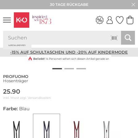
30 TAGE RÜCKGABE
Bestseller
NEW IN
WEDDING
VIBES
-15% AUF SCHULTASCHEN UND -20% AUF KINDERMODE
Beliebt!
14 Personen sehen sich diesen Artikel gerade an
PROFUOMO
Hosenträger
25.90
inkl. Mwst zzgl.
Versandkosten
Farbe:
Blau