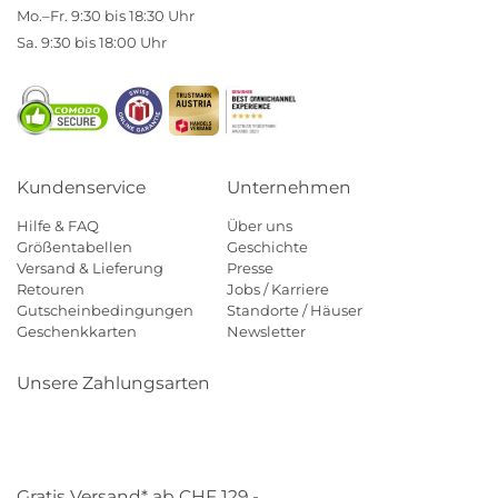
Mo.–Fr. 9:30 bis 18:30 Uhr
Sa. 9:30 bis 18:00 Uhr
Kundenservice
Unternehmen
Hilfe & FAQ
Über uns
Größentabellen
Geschichte
Versand & Lieferung
Presse
Retouren
Jobs / Karriere
Gutscheinbedingungen
Standorte / Häuser
Geschenkkarten
Newsletter
Unsere Zahlungsarten
Klarna
Mastercard
Visa
Diners
Applepay
Paypal
Gratis Versand* ab CHF 129,-