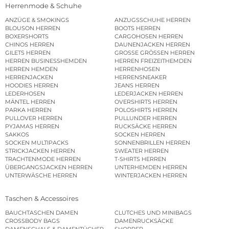
Herrenmode & Schuhe
ANZÜGE & SMOKINGS
ANZUGSSCHUHE HERREN
BLOUSON HERREN
BOOTS HERREN
BOXERSHORTS
CARGOHOSEN HERREN
CHINOS HERREN
DAUNENJACKEN HERREN
GILETS HERREN
GROSSE GRÖSSEN HERREN
HERREN BUSINESSHEMDEN
HERREN FREIZEITHEMDEN
HERREN HEMDEN
HERRENHOSEN
HERRENJACKEN
HERRENSNEAKER
HOODIES HERREN
JEANS HERREN
LEDERHOSEN
LEDERJACKEN HERREN
MÄNTEL HERREN
OVERSHIRTS HERREN
PARKA HERREN
POLOSHIRTS HERREN
PULLOVER HERREN
PULLUNDER HERREN
PYJAMAS HERREN
RUCKSÄCKE HERREN
SAKKOS
SOCKEN HERREN
SOCKEN MULTIPACKS
SONNENBRILLEN HERREN
STRICKJACKEN HERREN
SWEATER HERREN
TRACHTENMODE HERREN
T-SHIRTS HERREN
ÜBERGANGSJACKEN HERREN
UNTERHEMDEN HERREN
UNTERWÄSCHE HERREN
WINTERJACKEN HERREN
Taschen & Accessoires
BAUCHTASCHEN DAMEN
CLUTCHES UND MINIBAGS
CROSSBODY BAGS
DAMENRUCKSÄCKE
DAMENSCHALS & DAMENTÜCHER
SHOPPER