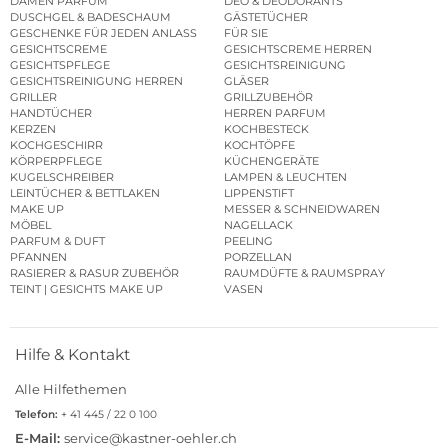
DAMEN PARFUM
DEO & DEODORANTS
DUSCHGEL & BADESCHAUM
GÄSTETÜCHER
GESCHENKE FÜR JEDEN ANLASS
FÜR SIE
GESICHTSCREME
GESICHTSCREME HERREN
GESICHTSPFLEGE
GESICHTSREINIGUNG
GESICHTSREINIGUNG HERREN
GLÄSER
GRILLER
GRILLZUBEHÖR
HANDTÜCHER
HERREN PARFUM
KERZEN
KOCHBESTECK
KOCHGESCHIRR
KOCHTÖPFE
KÖRPERPFLEGE
KÜCHENGERÄTE
KUGELSCHREIBER
LAMPEN & LEUCHTEN
LEINTÜCHER & BETTLAKEN
LIPPENSTIFT
MAKE UP
MESSER & SCHNEIDWAREN
MÖBEL
NAGELLACK
PARFUM & DUFT
PEELING
PFANNEN
PORZELLAN
RASIERER & RASUR ZUBEHÖR
RAUMDÜFTE & RAUMSPRAY
TEINT | GESICHTS MAKE UP
VASEN
Hilfe & Kontakt
Alle Hilfethemen
Telefon:
+ 41 445 / 22 0 100
E-Mail:
service@kastner-oehler.ch