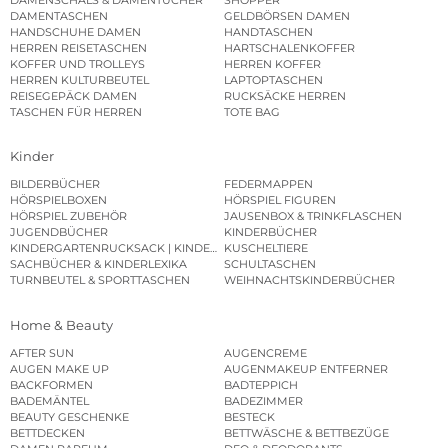
DAMENTASCHEN
GELDBÖRSEN DAMEN
HANDSCHUHE DAMEN
HANDTASCHEN
HERREN REISETASCHEN
HARTSCHALENKOFFER
KOFFER UND TROLLEYS
HERREN KOFFER
HERREN KULTURBEUTEL
LAPTOPTASCHEN
REISEGEPÄCK DAMEN
RUCKSÄCKE HERREN
TASCHEN FÜR HERREN
TOTE BAG
Kinder
BILDERBÜCHER
FEDERMAPPEN
HÖRSPIELBOXEN
HÖRSPIEL FIGUREN
HÖRSPIEL ZUBEHÖR
JAUSENBOX & TRINKFLASCHEN
JUGENDBÜCHER
KINDERBÜCHER
KINDERGARTENRUCKSACK | KINDERGARTENBEUTEL
KUSCHELTIERE
SACHBÜCHER & KINDERLEXIKA
SCHULTASCHEN
TURNBEUTEL & SPORTTASCHEN
WEIHNACHTSKINDERBÜCHER
Home & Beauty
AFTER SUN
AUGENCREME
AUGEN MAKE UP
AUGENMAKEUP ENTFERNER
BACKFORMEN
BADTEPPICH
BADEMÄNTEL
BADEZIMMER
BEAUTY GESCHENKE
BESTECK
BETTDECKEN
BETTWÄSCHE & BETTBEZÜGE