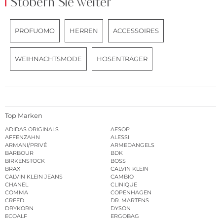
Stöbern Sie weiter
PROFUOMO
HERREN
ACCESSOIRES
WEIHNACHTSMODE
HOSENTRÄGER
Top Marken
ADIDAS ORIGINALS
AESOP
AFFENZAHN
ALESSI
ARMANI/PRIVÉ
ARMEDANGELS
BARBOUR
BDK
BIRKENSTOCK
BOSS
BRAX
CALVIN KLEIN
CALVIN KLEIN JEANS
CAMBIO
CHANEL
CLINIQUE
COMMA
COPENHAGEN
CREED
DR. MARTENS
DRYKORN
DYSON
ECOALF
ERGOBAG