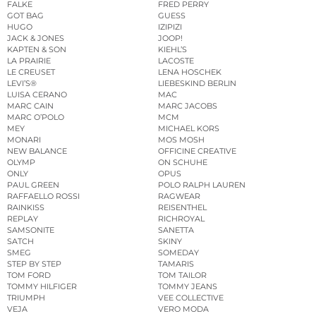
FALKE
FRED PERRY
GOT BAG
GUESS
HUGO
IZIPIZI
JACK & JONES
JOOP!
KAPTEN & SON
KIEHL’S
LA PRAIRIE
LACOSTE
LE CREUSET
LENA HOSCHEK
LEVI’S®
LIEBESKIND BERLIN
LUISA CERANO
MAC
MARC CAIN
MARC JACOBS
MARC O’POLO
MCM
MEY
MICHAEL KORS
MONARI
MOS MOSH
NEW BALANCE
OFFICINE CREATIVE
OLYMP
ON SCHUHE
ONLY
OPUS
PAUL GREEN
POLO RALPH LAUREN
RAFFAELLO ROSSI
RAGWEAR
RAINKISS
REISENTHEL
REPLAY
RICHROYAL
SAMSONITE
SANETTA
SATCH
SKINY
SMEG
SOMEDAY
STEP BY STEP
TAMARIS
TOM FORD
TOM TAILOR
TOMMY HILFIGER
TOMMY JEANS
TRIUMPH
VEE COLLECTIVE
VEJA
VERO MODA