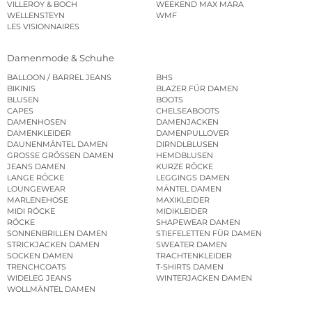
VILLEROY & BOCH
WEEKEND MAX MARA
WELLENSTEYN
WMF
LES VISIONNAIRES
Damenmode & Schuhe
BALLOON / BARREL JEANS
BHS
BIKINIS
BLAZER FÜR DAMEN
BLUSEN
BOOTS
CAPES
CHELSEABOOTS
DAMENHOSEN
DAMENJACKEN
DAMENKLEIDER
DAMENPULLOVER
DAUNENMÄNTEL DAMEN
DIRNDLBLUSEN
GROSSE GRÖSSEN DAMEN
HEMDBLUSEN
JEANS DAMEN
KURZE RÖCKE
LANGE RÖCKE
LEGGINGS DAMEN
LOUNGEWEAR
MÄNTEL DAMEN
MARLENEHOSE
MAXIKLEIDER
MIDI RÖCKE
MIDIKLEIDER
RÖCKE
SHAPEWEAR DAMEN
SONNENBRILLEN DAMEN
STIEFELETTEN FÜR DAMEN
STRICKJACKEN DAMEN
SWEATER DAMEN
SOCKEN DAMEN
TRACHTENKLEIDER
TRENCHCOATS
T-SHIRTS DAMEN
WIDELEG JEANS
WINTERJACKEN DAMEN
WOLLMÄNTEL DAMEN