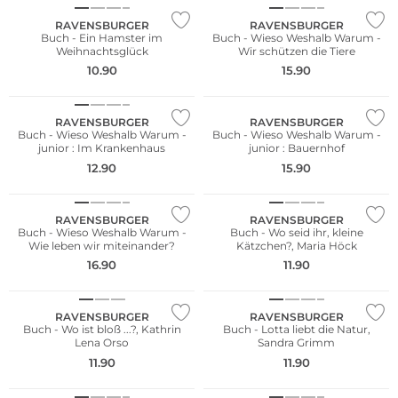
RAVENSBURGER
RAVENSBURGER
Buch - Ein Hamster im
Buch - Wieso Weshalb Warum -
Weihnachtsglück
Wir schützen die Tiere
10.90
15.90
RAVENSBURGER
RAVENSBURGER
Buch - Wieso Weshalb Warum -
Buch - Wieso Weshalb Warum -
junior : Im Krankenhaus
junior : Bauernhof
12.90
15.90
RAVENSBURGER
RAVENSBURGER
Buch - Wieso Weshalb Warum -
Buch - Wo seid ihr, kleine
Wie leben wir miteinander?
Kätzchen?, Maria Höck
16.90
11.90
RAVENSBURGER
RAVENSBURGER
Buch - Wo ist bloß ...?, Kathrin
Buch - Lotta liebt die Natur,
Lena Orso
Sandra Grimm
11.90
11.90