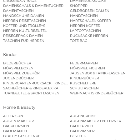
CROSSBODY BAGS
DAMENRUCKSÄCKE
DAMENSCHALS & DAMENTÜCHER
SHOPPER
DAMENTASCHEN
GELDBÖRSEN DAMEN
HANDSCHUHE DAMEN
HANDTASCHEN
HERREN REISETASCHEN
HARTSCHALENKOFFER
KOFFER UND TROLLEYS
HERREN KOFFER
HERREN KULTURBEUTEL
LAPTOPTASCHEN
REISEGEPÄCK DAMEN
RUCKSÄCKE HERREN
TASCHEN FÜR HERREN
TOTE BAG
Kinder
BILDERBÜCHER
FEDERMAPPEN
HÖRSPIELBOXEN
HÖRSPIEL FIGUREN
HÖRSPIEL ZUBEHÖR
JAUSENBOX & TRINKFLASCHEN
JUGENDBÜCHER
KINDERBÜCHER
KINDERGARTENRUCKSACK | KINDERGARTENBEUTEL
KUSCHELTIERE
SACHBÜCHER & KINDERLEXIKA
SCHULTASCHEN
TURNBEUTEL & SPORTTASCHEN
WEIHNACHTSKINDERBÜCHER
Home & Beauty
AFTER SUN
AUGENCREME
AUGEN MAKE UP
AUGENMAKEUP ENTFERNER
BACKFORMEN
BADTEPPICH
BADEMÄNTEL
BADEZIMMER
BEAUTY GESCHENKE
BESTECK