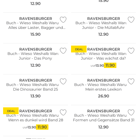
15.90
12.90
RAVENSBURGER
RAVENSBURGER
Buch - Wieso Weshalb Warum -
Buch - Wieso Weshalb Warum
Alles über Laster, Bagger und
Junior - Die Müllabfuhr
Traktoren
15.90
12.90
RAVENSBURGER
RAVENSBURGER
DEAL
Buch - Wieso Weshalb Warum
Buch - Wieso Weshalb Warum
Junior - Das Pony
Junior - Was wächst da?
12.90
11.90
13.90
UVP
RAVENSBURGER
RAVENSBURGER
Buch - Wieso Weshalb Warum -
Buch - Wieso Weshalb Warum -
Die Dinosaurier Band 25
Mein erstes Lexikon
13.90
26.90
RAVENSBURGER
RAVENSBURGER
DEAL
Buch - Wieso Weshalb Warum -
Buch - Wieso Weshalb Warum -
Wenn es dunkel wird Band 28
Formen und Gegensätze Band 31
11.90
12.90
13.90
UVP