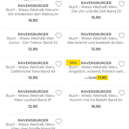
RAVENSBURGER
RAVENSBURGER
Buch - Wieso Weshalb Warum -
Buch - Wieso Weshalb Warum -
Die Uhr und die Zeit Band 25
Wir entdecken den Weltraum
15.90
16.90
RAVENSBURGER
RAVENSBURGER
Buch - Wieso Weshalb Warum
Buch - Wieso Weshalb Warum -
Junior - Der Traktor Band 34
Was kriecht und krabbelt da Band
36
12.90
12.90
RAVENSBURGER
RAVENSBURGER
DEAL
Buch - Wieso Weshalb Warum -
Buch - Wieso Weshalb Warum -
Gefährliche Tiere Band 49
Ängstlich, wütend, fröhlich sein
Band 32
15.90
11.90
13.90
UVP
Bestseller
RAVENSBURGER
RAVENSBURGER
Buch - Wieso Weshalb Warum -
Buch - Wieso Weshalb Warum -
Mein Laufrad Band 37
Komm mit ins Ballett Band 54
12.90
16.90
RAVENSBURGER
Buch - Wieso Weshalb Warum -
Alles über Schiffe Band 56