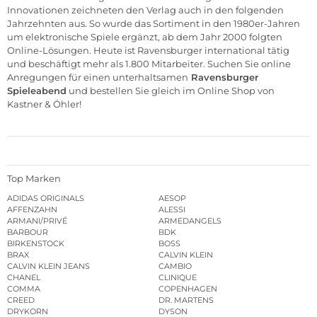
Innovationen zeichneten den Verlag auch in den folgenden
Jahrzehnten aus. So wurde das Sortiment in den 1980er-Jahren
um elektronische Spiele ergänzt, ab dem Jahr 2000 folgten
Online-Lösungen. Heute ist Ravensburger international tätig
und beschäftigt mehr als 1.800 Mitarbeiter. Suchen Sie online
Anregungen für einen unterhaltsamen
Ravensburger
Spieleabend
und bestellen Sie gleich im Online Shop von
Kastner & Öhler!
Top Marken
ADIDAS ORIGINALS
AESOP
AFFENZAHN
ALESSI
ARMANI/PRIVÉ
ARMEDANGELS
BARBOUR
BDK
BIRKENSTOCK
BOSS
BRAX
CALVIN KLEIN
CALVIN KLEIN JEANS
CAMBIO
CHANEL
CLINIQUE
COMMA
COPENHAGEN
CREED
DR. MARTENS
DRYKORN
DYSON