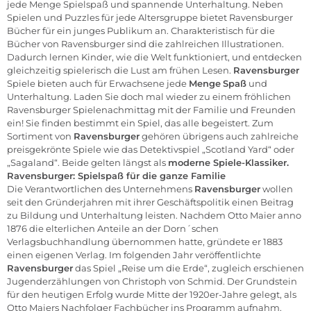
jede Menge Spielspaß und spannende Unterhaltung. Neben
Spielen und Puzzles für jede Altersgruppe bietet Ravensburger
Bücher für ein junges Publikum an. Charakteristisch für die
Bücher von Ravensburger sind die zahlreichen Illustrationen.
Dadurch lernen Kinder, wie die Welt funktioniert, und entdecken
gleichzeitig spielerisch die Lust am frühen Lesen.
Ravensburger
Spiele bieten auch für Erwachsene jede
Menge
Spaß
und
Unterhaltung. Laden Sie doch mal wieder zu einem fröhlichen
Ravensburger Spielenachmittag mit der Familie und Freunden
ein! Sie finden bestimmt ein Spiel, das alle begeistert. Zum
Sortiment von
Ravensburger
gehören übrigens auch zahlreiche
preisgekrönte Spiele wie das Detektivspiel „Scotland Yard“ oder
„Sagaland“. Beide gelten längst als
moderne Spiele-Klassiker.
Ravensburger: Spielspaß für die ganze Familie
Die Verantwortlichen des Unternehmens
Ravensburger
wollen
seit den Gründerjahren mit ihrer Geschäftspolitik einen Beitrag
zu Bildung und Unterhaltung leisten. Nachdem Otto Maier anno
1876 die elterlichen Anteile an der Dorn´schen
Verlagsbuchhandlung übernommen hatte, gründete er 1883
einen eigenen Verlag. Im folgenden Jahr veröffentlichte
Ravensburger
das Spiel „Reise um die Erde“, zugleich erschienen
Jugenderzählungen von Christoph von Schmid. Der Grundstein
für den heutigen Erfolg wurde Mitte der 1920er-Jahre gelegt, als
Otto Maiers Nachfolger Fachbücher ins Programm aufnahm.