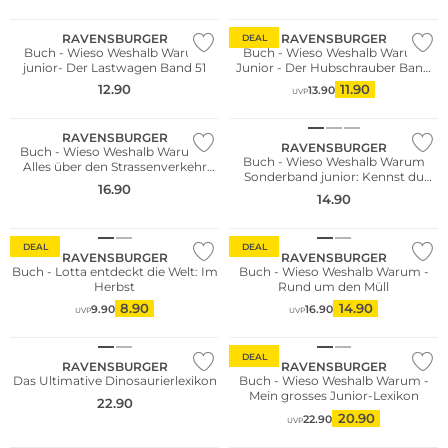
RAVENSBURGER
RAVENSBURGER
DEAL
Buch - Wieso Weshalb Warum
Buch - Wieso Weshalb Warum
junior- Der Lastwagen Band 51
Junior - Der Hubschrauber Band
26
12.90
11.90
13.90
UVP
RAVENSBURGER
RAVENSBURGER
Buch - Wieso Weshalb Warum -
Buch - Wieso Weshalb Warum
Alles über den Strassenverkehr
Sonderband junior: Kennst du
Band 50
16.90
Formen, Farben, Gegensätze,
14.90
Zahlen
DEAL
DEAL
RAVENSBURGER
RAVENSBURGER
Buch - Lotta entdeckt die Welt: Im
Buch - Wieso Weshalb Warum -
Herbst
Rund um den Müll
8.90
14.90
9.90
16.90
UVP
UVP
DEAL
RAVENSBURGER
RAVENSBURGER
Das Ultimative Dinosaurierlexikon
Buch - Wieso Weshalb Warum -
Mein grosses Junior-Lexikon
22.90
20.90
22.90
UVP