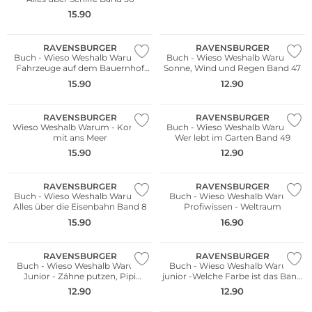
15.90
RAVENSBURGER
RAVENSBURGER
Buch - Wieso Weshalb Warum -
Buch - Wieso Weshalb Warum -
Fahrzeuge auf dem Bauernhof
Sonne, Wind und Regen Band 47
Band 57
15.90
12.90
RAVENSBURGER
RAVENSBURGER
Wieso Weshalb Warum - Komm
Buch - Wieso Weshalb Warum -
mit ans Meer
Wer lebt im Garten Band 49
15.90
12.90
RAVENSBURGER
RAVENSBURGER
Buch - Wieso Weshalb Warum -
Buch - Wieso Weshalb Warum
Alles über die Eisenbahn Band 8
Profiwissen - Weltraum
15.90
16.90
RAVENSBURGER
RAVENSBURGER
Buch - Wieso Weshalb Warum
Buch - Wieso Weshalb Warum
Junior - Zähne putzen, Pipi
junior -Welche Farbe ist das Band
machen
13
12.90
12.90