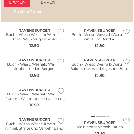
DAMEN
HERREN
Zu allen Trends
AMALFI VIBES
SAN
RAVENSBURGER
RAVENSBURGER
Buch - Wieso Weshalb Warum -
Buch - Wieso Weshalb Warum -
Unser Werkzeug Band 40
ein Hund Band 41
12.90
12.90
RAVENSBURGER
RAVENSBURGER
Buch - Wieso Weshalb Warum
Buch - Wieso Weshalb Warum -
Junior - In den Bergen
Bald bin ich wieder gesund Band
45
12.90
12.90
RAVENSBURGER
Buch - Wieso Weshalb Warum
Junior - Wir entdecken unseren
Körper
16.90
RAVENSBURGER
RAVENSBURGER
Buch - Wieso Weshalb Warum -
Mein erstes Vorschulbuch
Ampel, Straße und Verkehr Band
48
23.90