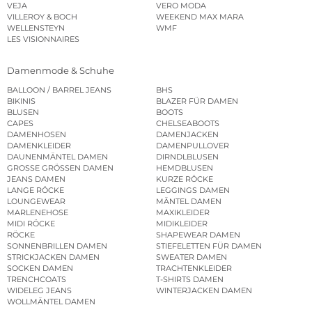
VEJA
VERO MODA
VILLEROY & BOCH
WEEKEND MAX MARA
WELLENSTEYN
WMF
LES VISIONNAIRES
Damenmode & Schuhe
BALLOON / BARREL JEANS
BHS
BIKINIS
BLAZER FÜR DAMEN
BLUSEN
BOOTS
CAPES
CHELSEABOOTS
DAMENHOSEN
DAMENJACKEN
DAMENKLEIDER
DAMENPULLOVER
DAUNENMÄNTEL DAMEN
DIRNDLBLUSEN
GROSSE GRÖSSEN DAMEN
HEMDBLUSEN
JEANS DAMEN
KURZE RÖCKE
LANGE RÖCKE
LEGGINGS DAMEN
LOUNGEWEAR
MÄNTEL DAMEN
MARLENEHOSE
MAXIKLEIDER
MIDI RÖCKE
MIDIKLEIDER
RÖCKE
SHAPEWEAR DAMEN
SONNENBRILLEN DAMEN
STIEFELETTEN FÜR DAMEN
STRICKJACKEN DAMEN
SWEATER DAMEN
SOCKEN DAMEN
TRACHTENKLEIDER
TRENCHCOATS
T-SHIRTS DAMEN
WIDELEG JEANS
WINTERJACKEN DAMEN
WOLLMÄNTEL DAMEN