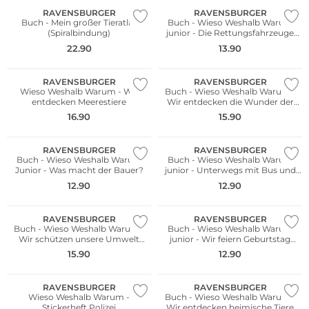
RAVENSBURGER
RAVENSBURGER
Buch - Mein großer Tieratlas
Buch - Wieso Weshalb Warum
(Spiralbindung)
junior - Die Rettungsfahrzeuge
Band 23
22.90
13.90
RAVENSBURGER
RAVENSBURGER
Wieso Weshalb Warum - Wir
Buch - Wieso Weshalb Warum -
entdecken Meerestiere
Wir entdecken die Wunder der
Natur Band 61
16.90
15.90
RAVENSBURGER
RAVENSBURGER
Buch - Wieso Weshalb Warum
Buch - Wieso Weshalb Warum
Junior - Was macht der Bauer?
junior - Unterwegs mit Bus und
Bahn Band 63
12.90
12.90
RAVENSBURGER
RAVENSBURGER
Buch - Wieso Weshalb Warum -
Buch - Wieso Weshalb Warum
Wir schützen unsere Umwelt
junior - Wir feiern Geburtstag
Band 67
Band 27
15.90
12.90
RAVENSBURGER
RAVENSBURGER
Wieso Weshalb Warum -
Buch - Wieso Weshalb Warum -
Stickerheft Polizei
Wir entdecken heimische Tiere