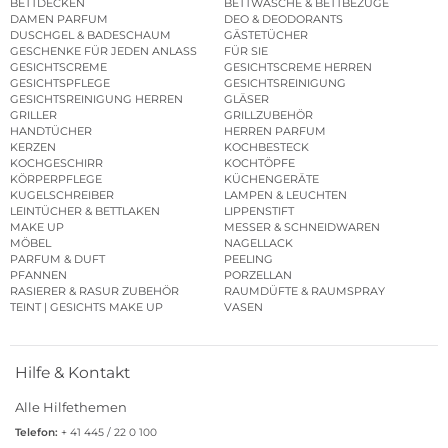
BETTDECKEN
BETTWÄSCHE & BETTBEZÜGE
DAMEN PARFUM
DEO & DEODORANTS
DUSCHGEL & BADESCHAUM
GÄSTETÜCHER
GESCHENKE FÜR JEDEN ANLASS
FÜR SIE
GESICHTSCREME
GESICHTSCREME HERREN
GESICHTSPFLEGE
GESICHTSREINIGUNG
GESICHTSREINIGUNG HERREN
GLÄSER
GRILLER
GRILLZUBEHÖR
HANDTÜCHER
HERREN PARFUM
KERZEN
KOCHBESTECK
KOCHGESCHIRR
KOCHTÖPFE
KÖRPERPFLEGE
KÜCHENGERÄTE
KUGELSCHREIBER
LAMPEN & LEUCHTEN
LEINTÜCHER & BETTLAKEN
LIPPENSTIFT
MAKE UP
MESSER & SCHNEIDWAREN
MÖBEL
NAGELLACK
PARFUM & DUFT
PEELING
PFANNEN
PORZELLAN
RASIERER & RASUR ZUBEHÖR
RAUMDÜFTE & RAUMSPRAY
TEINT | GESICHTS MAKE UP
VASEN
Hilfe & Kontakt
Alle Hilfethemen
Telefon:
+ 41 445 / 22 0 100