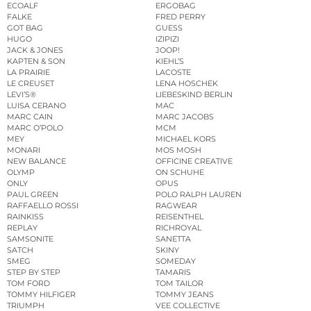
ECOALF
ERGOBAG
FALKE
FRED PERRY
GOT BAG
GUESS
HUGO
IZIPIZI
JACK & JONES
JOOP!
KAPTEN & SON
KIEHL’S
LA PRAIRIE
LACOSTE
LE CREUSET
LENA HOSCHEK
LEVI’S®
LIEBESKIND BERLIN
LUISA CERANO
MAC
MARC CAIN
MARC JACOBS
MARC O’POLO
MCM
MEY
MICHAEL KORS
MONARI
MOS MOSH
NEW BALANCE
OFFICINE CREATIVE
OLYMP
ON SCHUHE
ONLY
OPUS
PAUL GREEN
POLO RALPH LAUREN
RAFFAELLO ROSSI
RAGWEAR
RAINKISS
REISENTHEL
REPLAY
RICHROYAL
SAMSONITE
SANETTA
SATCH
SKINY
SMEG
SOMEDAY
STEP BY STEP
TAMARIS
TOM FORD
TOM TAILOR
TOMMY HILFIGER
TOMMY JEANS
TRIUMPH
VEE COLLECTIVE