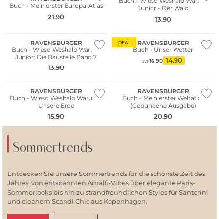
Buch - Wieso Weshalb Warum
Buch - Mein erster Europa-Atlas
Junior - Der Wald
21.90
13.90
RAVENSBURGER
RAVENSBURGER
DEAL
Buch - Wieso Weshalb Warum
Buch - Unser Wetter
Junior: Die Baustelle Band 7
14.90
16.90
UVP
13.90
RAVENSBURGER
RAVENSBURGER
Buch - Wieso Weshalb Warum -
Buch - Mein erster Weltatlas
Unsere Erde
(Gebundene Ausgabe)
15.90
20.90
Sommertrends
Entdecken Sie unsere Sommertrends für die schönste Zeit des
Jahres: von entspannten Amalfi-Vibes über elegante Paris-
Sommerlooks bis hin zu strandfreundlichen Styles für Santorini
und cleanem Scandi Chic aus Kopenhagen.