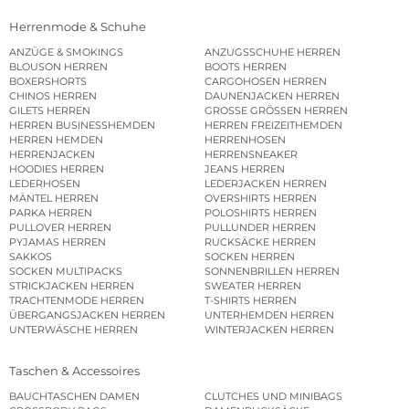
Herrenmode & Schuhe
ANZÜGE & SMOKINGS
ANZUGSSCHUHE HERREN
BLOUSON HERREN
BOOTS HERREN
BOXERSHORTS
CARGOHOSEN HERREN
CHINOS HERREN
DAUNENJACKEN HERREN
GILETS HERREN
GROSSE GRÖSSEN HERREN
HERREN BUSINESSHEMDEN
HERREN FREIZEITHEMDEN
HERREN HEMDEN
HERRENHOSEN
HERRENJACKEN
HERRENSNEAKER
HOODIES HERREN
JEANS HERREN
LEDERHOSEN
LEDERJACKEN HERREN
MÄNTEL HERREN
OVERSHIRTS HERREN
PARKA HERREN
POLOSHIRTS HERREN
PULLOVER HERREN
PULLUNDER HERREN
PYJAMAS HERREN
RUCKSÄCKE HERREN
SAKKOS
SOCKEN HERREN
SOCKEN MULTIPACKS
SONNENBRILLEN HERREN
STRICKJACKEN HERREN
SWEATER HERREN
TRACHTENMODE HERREN
T-SHIRTS HERREN
ÜBERGANGSJACKEN HERREN
UNTERHEMDEN HERREN
UNTERWÄSCHE HERREN
WINTERJACKEN HERREN
Taschen & Accessoires
BAUCHTASCHEN DAMEN
CLUTCHES UND MINIBAGS