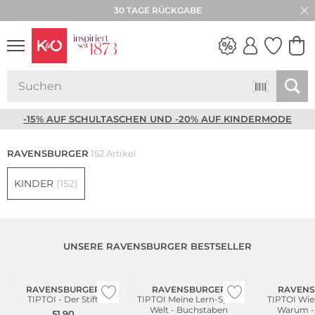
30 TAGE RÜCKGABE
NEW IN
WEDDING
VIBES
-15% AUF SCHULTASCHEN UND -20% AUF KINDERMODE
RAVENSBURGER
152 Artikel
KINDER
(152)
UNSERE RAVENSBURGER BESTSELLER
RAVENSBURGER
RAVENSBURGER
RAVENS
TIPTOI - Der Stift
TIPTOI Meine Lern-Spiel-
TIPTOI Wieso Weshalb
Welt - Buchstaben
Warum -
51.90