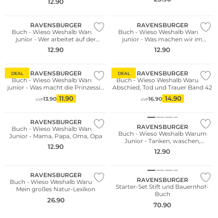
12.90
RAVENSBURGER
RAVENSBURGER
Buch - Wieso Weshalb Warum
Buch - Wieso Weshalb Warum
junior - Wer arbeitet auf der
junior - Was machen wir im
Baustelle Band 55
Sommer Band 60
12.90
12.90
RAVENSBURGER
RAVENSBURGER
DEAL
DEAL
Buch - Wieso Weshalb Warum
Buch - Wieso Weshalb Warum -
junior - Was macht die Prinzessin
Abschied, Tod und Trauer Band 42
Band 19
11.90
14.90
13.90
16.90
UVP
UVP
RAVENSBURGER
RAVENSBURGER
Buch - Wieso Weshalb Warum
Buch - Wieso Weshalb Warum
Junior - Mama, Papa, Oma, Opa
Junior - Tanken, waschen,
12.90
reparieren
12.90
RAVENSBURGER
RAVENSBURGER
Buch - Wieso Weshalb Warum -
Starter-Set Stift und Bauernhof-
Mein großes Natur-Lexikon
Buch
26.90
70.90