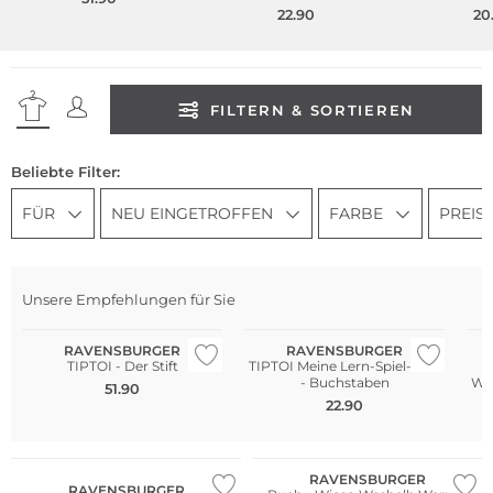
Baue
22.90
20
FILTERN & SORTIEREN
Beliebte Filter:
FÜR
NEU EINGETROFFEN
FARBE
PREIS
Unsere Empfehlungen für Sie
RAVENSBURGER
RAVENSBURGER
TIPTOI - Der Stift
TIPTOI Meine Lern-Spiel-Welt
- Buchstaben
Wa
51.90
22.90
RAVENSBURGER
RAVENSBURGER