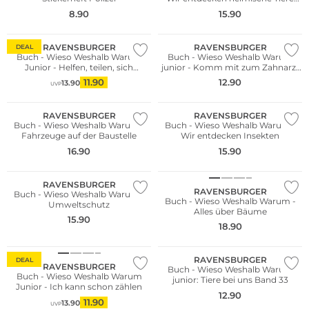
Band 71
8.90
15.90
RAVENSBURGER
RAVENSBURGER
DEAL
Buch - Wieso Weshalb Warum
Buch - Wieso Weshalb Warum
Junior - Helfen, teilen, sich
junior - Komm mit zum Zahnarzt
vertragen
Band 64
11.90
12.90
13.90
UVP
RAVENSBURGER
RAVENSBURGER
Buch - Wieso Weshalb Warum -
Buch - Wieso Weshalb Warum -
Fahrzeuge auf der Baustelle
Wir entdecken Insekten
16.90
15.90
RAVENSBURGER
RAVENSBURGER
Buch - Wieso Weshalb Warum -
Buch - Wieso Weshalb Warum -
Umweltschutz
Alles über Bäume
15.90
18.90
RAVENSBURGER
DEAL
RAVENSBURGER
Buch - Wieso Weshalb Warum
Buch - Wieso Weshalb Warum
junior: Tiere bei uns Band 33
Junior - Ich kann schon zählen
12.90
11.90
13.90
UVP