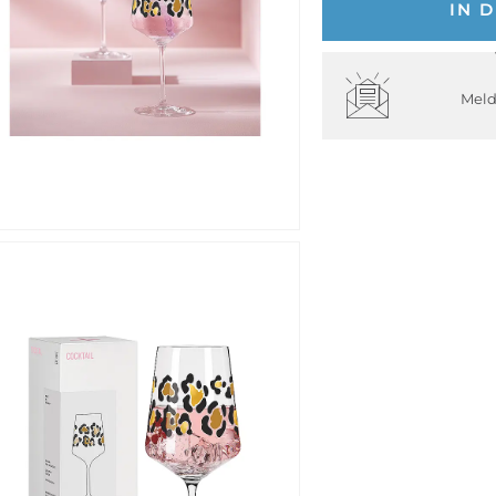
IN 
Meld