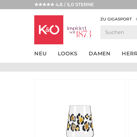
★★★★★ 4,8 / 5,0 STERNE
ZU GIGASPORT
GET THE
NEW IN
WEDDING
LOOK
VIBES
NEU
LOOKS
DAMEN
HER