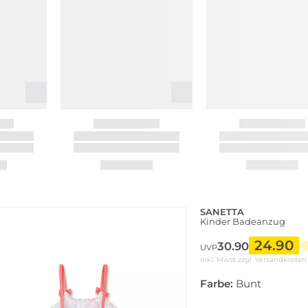
SANETTA
Kinder Badeanzug
24.90
30.90
UVP
inkl. Mwst zzgl.
Versandkosten
Farbe:
Bunt