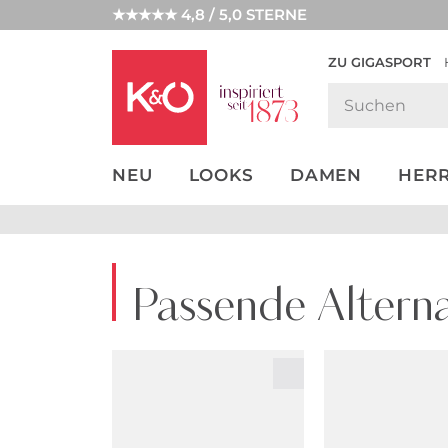
★★★★★ 4,8 / 5,0 STERNE
ZU GIGASPORT
GET THE
NEW IN
WEDDING
LOOK
VIBES
NEU
LOOKS
DAMEN
HER
Passende Alterna