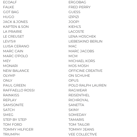
ECOALF
ERGOBAG
FALKE
FRED PERRY
GOT BAG
GUESS
HUGO
IZIPIZI
JACK & JONES
JOOP!
KAPTEN & SON
KIEHL’S
LA PRAIRIE
LACOSTE
LE CREUSET
LENA HOSCHEK
LEVI’S®
LIEBESKIND BERLIN
LUISA CERANO
MAC
MARC CAIN
MARC JACOBS
MARC O’POLO
MCM
MEY
MICHAEL KORS
MONARI
MOS MOSH
NEW BALANCE
OFFICINE CREATIVE
OLYMP
ON SCHUHE
ONLY
OPUS
PAUL GREEN
POLO RALPH LAUREN
RAFFAELLO ROSSI
RAGWEAR
RAINKISS
REISENTHEL
REPLAY
RICHROYAL
SAMSONITE
SANETTA
SATCH
SKINY
SMEG
SOMEDAY
STEP BY STEP
TAMARIS
TOM FORD
TOM TAILOR
TOMMY HILFIGER
TOMMY JEANS
TRIUMPH
VEE COLLECTIVE