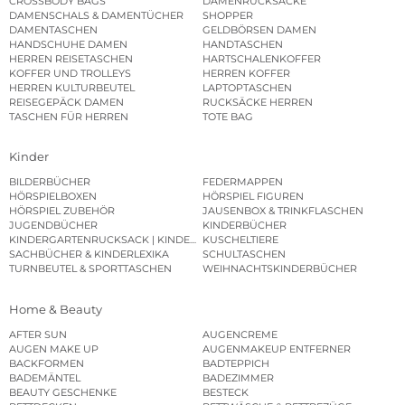
CROSSBODY BAGS
DAMENRUCKSÄCKE
DAMENSCHALS & DAMENTÜCHER
SHOPPER
DAMENTASCHEN
GELDBÖRSEN DAMEN
HANDSCHUHE DAMEN
HANDTASCHEN
HERREN REISETASCHEN
HARTSCHALENKOFFER
KOFFER UND TROLLEYS
HERREN KOFFER
HERREN KULTURBEUTEL
LAPTOPTASCHEN
REISEGEPÄCK DAMEN
RUCKSÄCKE HERREN
TASCHEN FÜR HERREN
TOTE BAG
Kinder
BILDERBÜCHER
FEDERMAPPEN
HÖRSPIELBOXEN
HÖRSPIEL FIGUREN
HÖRSPIEL ZUBEHÖR
JAUSENBOX & TRINKFLASCHEN
JUGENDBÜCHER
KINDERBÜCHER
KINDERGARTENRUCKSACK | KINDERGARTENBEUTEL
KUSCHELTIERE
SACHBÜCHER & KINDERLEXIKA
SCHULTASCHEN
TURNBEUTEL & SPORTTASCHEN
WEIHNACHTSKINDERBÜCHER
Home & Beauty
AFTER SUN
AUGENCREME
AUGEN MAKE UP
AUGENMAKEUP ENTFERNER
BACKFORMEN
BADTEPPICH
BADEMÄNTEL
BADEZIMMER
BEAUTY GESCHENKE
BESTECK