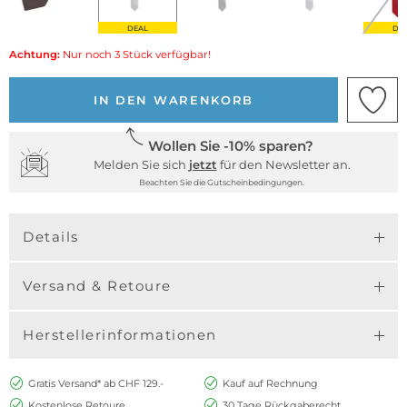
DEAL
DE
Achtung:
Nur noch 3 Stück verfügbar!
IN DEN WARENKORB
Wollen Sie -10% sparen?
Melden Sie sich
jetzt
für den Newsletter an.
Beachten Sie die Gutscheinbedingungen.
Details
Versand & Retoure
Herstellerinformationen
Gratis Versand* ab CHF 129.-
Kauf auf Rechnung
Kostenlose Retoure
30 Tage Rückgaberecht