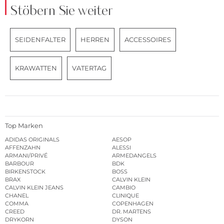
Stöbern Sie weiter
SEIDENFALTER
HERREN
ACCESSOIRES
KRAWATTEN
VATERTAG
Top Marken
ADIDAS ORIGINALS
AESOP
AFFENZAHN
ALESSI
ARMANI/PRIVÉ
ARMEDANGELS
BARBOUR
BDK
BIRKENSTOCK
BOSS
BRAX
CALVIN KLEIN
CALVIN KLEIN JEANS
CAMBIO
CHANEL
CLINIQUE
COMMA
COPENHAGEN
CREED
DR. MARTENS
DRYKORN
DYSON