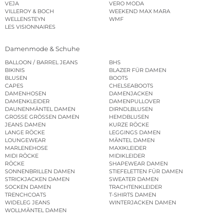
VEJA
VERO MODA
VILLEROY & BOCH
WEEKEND MAX MARA
WELLENSTEYN
WMF
LES VISIONNAIRES
Damenmode & Schuhe
BALLOON / BARREL JEANS
BHS
BIKINIS
BLAZER FÜR DAMEN
BLUSEN
BOOTS
CAPES
CHELSEABOOTS
DAMENHOSEN
DAMENJACKEN
DAMENKLEIDER
DAMENPULLOVER
DAUNENMÄNTEL DAMEN
DIRNDLBLUSEN
GROSSE GRÖSSEN DAMEN
HEMDBLUSEN
JEANS DAMEN
KURZE RÖCKE
LANGE RÖCKE
LEGGINGS DAMEN
LOUNGEWEAR
MÄNTEL DAMEN
MARLENEHOSE
MAXIKLEIDER
MIDI RÖCKE
MIDIKLEIDER
RÖCKE
SHAPEWEAR DAMEN
SONNENBRILLEN DAMEN
STIEFELETTEN FÜR DAMEN
STRICKJACKEN DAMEN
SWEATER DAMEN
SOCKEN DAMEN
TRACHTENKLEIDER
TRENCHCOATS
T-SHIRTS DAMEN
WIDELEG JEANS
WINTERJACKEN DAMEN
WOLLMÄNTEL DAMEN