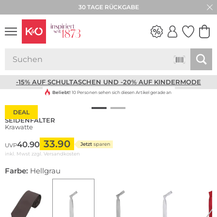
30 TAGE RÜCKGABE
NEW IN
WEDDING
VIBES
-15% AUF SCHULTASCHEN UND -20% AUF KINDERMODE
Beliebt!
10 Personen sehen sich diesen Artikel gerade an
DEAL
SEIDENFALTER
Krawatte
33.90
40.90
Jetzt
sparen
UVP
inkl. Mwst zzgl.
Versandkosten
Farbe:
Hellgrau