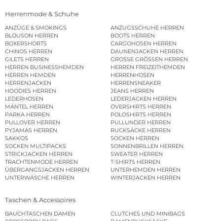
Herrenmode & Schuhe
ANZÜGE & SMOKINGS
ANZUGSSCHUHE HERREN
BLOUSON HERREN
BOOTS HERREN
BOXERSHORTS
CARGOHOSEN HERREN
CHINOS HERREN
DAUNENJACKEN HERREN
GILETS HERREN
GROSSE GRÖSSEN HERREN
HERREN BUSINESSHEMDEN
HERREN FREIZEITHEMDEN
HERREN HEMDEN
HERRENHOSEN
HERRENJACKEN
HERRENSNEAKER
HOODIES HERREN
JEANS HERREN
LEDERHOSEN
LEDERJACKEN HERREN
MÄNTEL HERREN
OVERSHIRTS HERREN
PARKA HERREN
POLOSHIRTS HERREN
PULLOVER HERREN
PULLUNDER HERREN
PYJAMAS HERREN
RUCKSÄCKE HERREN
SAKKOS
SOCKEN HERREN
SOCKEN MULTIPACKS
SONNENBRILLEN HERREN
STRICKJACKEN HERREN
SWEATER HERREN
TRACHTENMODE HERREN
T-SHIRTS HERREN
ÜBERGANGSJACKEN HERREN
UNTERHEMDEN HERREN
UNTERWÄSCHE HERREN
WINTERJACKEN HERREN
Taschen & Accessoires
BAUCHTASCHEN DAMEN
CLUTCHES UND MINIBAGS