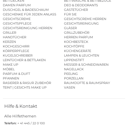
BETTDECKEN
BETTWÄSCHE & BETTBEZÜGE
DAMEN PARFUM
DEO & DEODORANTS
DUSCHGEL & BADESCHAUM
GÄSTETÜCHER
GESCHENKE FÜR JEDEN ANLASS
FÜR SIE
GESICHTSCREME
GESICHTSCREME HERREN
GESICHTSPFLEGE
GESICHTSREINIGUNG
GESICHTSREINIGUNG HERREN
GLÄSER
GRILLER
GRILLZUBEHÖR
HANDTÜCHER
HERREN PARFUM
KERZEN
KOCHBESTECK
KOCHGESCHIRR
KOCHTÖPFE
KÖRPERPFLEGE
KÜCHENGERÄTE
KUGELSCHREIBER
LAMPEN & LEUCHTEN
LEINTÜCHER & BETTLAKEN
LIPPENSTIFT
MAKE UP
MESSER & SCHNEIDWAREN
MÖBEL
NAGELLACK
PARFUM & DUFT
PEELING
PFANNEN
PORZELLAN
RASIERER & RASUR ZUBEHÖR
RAUMDÜFTE & RAUMSPRAY
TEINT | GESICHTS MAKE UP
VASEN
Hilfe & Kontakt
Alle Hilfethemen
Telefon:
+ 41 445 / 22 0 100