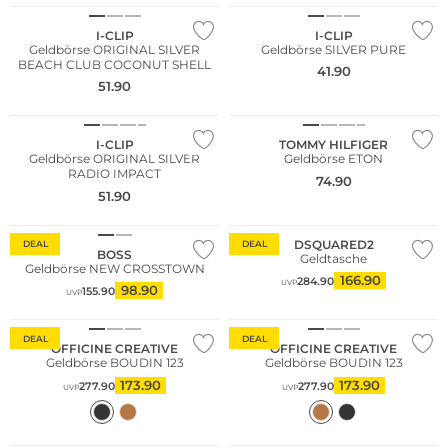
I-CLIP
I-CLIP
Geldbörse ORIGINAL SILVER
Geldbörse SILVER PURE
BEACH CLUB COCONUT SHELL
41.90
51.90
NEU
I-CLIP
TOMMY HILFIGER
Geldbörse ORIGINAL SILVER
Geldbörse ETON
RADIO IMPACT
74.90
51.90
DSQUARED2
DEAL
DEAL
BOSS
Geldtasche
Geldbörse NEW CROSSTOWN
166.90
284.90
UVP
98.90
155.90
UVP
DEAL
DEAL
OFFICINE CREATIVE
OFFICINE CREATIVE
Geldbörse BOUDIN 123
Geldbörse BOUDIN 123
173.90
173.90
277.90
277.90
UVP
UVP