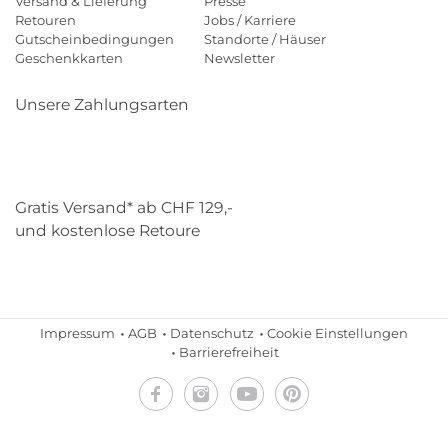
Versand & Lieferung
Presse
Retouren
Jobs / Karriere
Gutscheinbedingungen
Standorte / Häuser
Geschenkkarten
Newsletter
Unsere Zahlungsarten
Klarna
Mastercard
Visa
Diners
Applepay
Paypal
Gratis Versand* ab CHF 129,-
und kostenlose Retoure
Schweizer Post
Gebrüder Weiss
Impressum
AGB
Datenschutz
Cookie Einstellungen
Barrierefreiheit