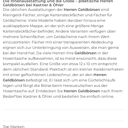
Die Innenausstattung und die Größe – praktische Herren
Geldbörsen bei Kastner & Öhler
Die üblichen Ausstattungen der
Herren Geldbörsen
sind
Kleingeld-Fächer, einige Kartensteckfächer und Fächer für
Geldscheine. Viele Modelle haben darüber hinaus eine
ausklappbare Mappe, an der sich eine größere Menge
Kartensteckfächer befindet. Andere Varianten verfügen über
mehrere Scheinfächer, um Geldscheine nach ihrem Wert
einzusortieren. Fächer mit einer transparenten Abdeckung
eignen sich zur Unterbringung von Ausweisen, die man gerne
bei der Hand hat. Da viele Herren ihre
Geldbörsen
in der
Hosentasche aufbewahren, ist es meist erwünscht, dass diese
kompakt ausfallen. Eine Größe von etwa 12 x 10 cm entspricht
dem üblichen Standard. Praktisch ist ein kleiner Karabinerhaken
mit einer geflochtenen Lederschnur, der an den
Herren
Geldbörsen
befestigt ist. Er lässt sich um eine Gürtelschlaufe
legen und fängt die Börse beim Herausrutschen aus der
Hosentasche auf. Entdecken Sie
Herren Geldbörsen
nach Ihrem
Bedarf bei Kastner & Öhler und bestellen Sie einfach online.
Top Marken