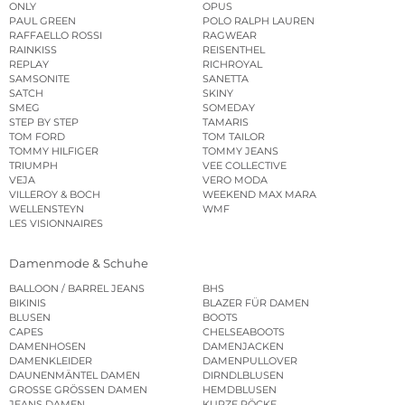
ONLY
OPUS
PAUL GREEN
POLO RALPH LAUREN
RAFFAELLO ROSSI
RAGWEAR
RAINKISS
REISENTHEL
REPLAY
RICHROYAL
SAMSONITE
SANETTA
SATCH
SKINY
SMEG
SOMEDAY
STEP BY STEP
TAMARIS
TOM FORD
TOM TAILOR
TOMMY HILFIGER
TOMMY JEANS
TRIUMPH
VEE COLLECTIVE
VEJA
VERO MODA
VILLEROY & BOCH
WEEKEND MAX MARA
WELLENSTEYN
WMF
LES VISIONNAIRES
Damenmode & Schuhe
BALLOON / BARREL JEANS
BHS
BIKINIS
BLAZER FÜR DAMEN
BLUSEN
BOOTS
CAPES
CHELSEABOOTS
DAMENHOSEN
DAMENJACKEN
DAMENKLEIDER
DAMENPULLOVER
DAUNENMÄNTEL DAMEN
DIRNDLBLUSEN
GROSSE GRÖSSEN DAMEN
HEMDBLUSEN
JEANS DAMEN
KURZE RÖCKE