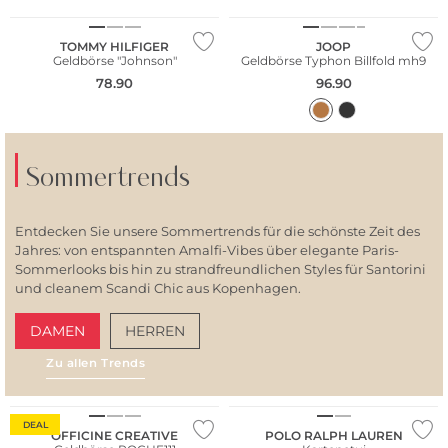
TOMMY HILFIGER
JOOP
Geldbörse "Johnson"
Geldbörse Typhon Billfold mh9
78.90
96.90
Sommertrends
Entdecken Sie unsere Sommertrends für die schönste Zeit des
Jahres: von entspannten Amalfi-Vibes über elegante Paris-
Sommerlooks bis hin zu strandfreundlichen Styles für Santorini
und cleanem Scandi Chic aus Kopenhagen.
DAMEN
HERREN
Zu allen Trends
AMALFI VIBES
SAN
DEAL
OFFICINE CREATIVE
POLO RALPH LAUREN