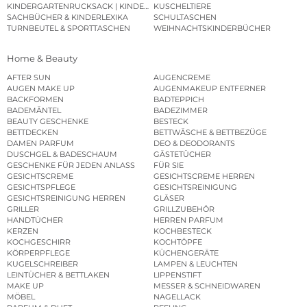
KINDERGARTENRUCKSACK | KINDERGARTENBEUTEL
KUSCHELTIERE
SACHBÜCHER & KINDERLEXIKA
SCHULTASCHEN
TURNBEUTEL & SPORTTASCHEN
WEIHNACHTSKINDERBÜCHER
Home & Beauty
AFTER SUN
AUGENCREME
AUGEN MAKE UP
AUGENMAKEUP ENTFERNER
BACKFORMEN
BADTEPPICH
BADEMÄNTEL
BADEZIMMER
BEAUTY GESCHENKE
BESTECK
BETTDECKEN
BETTWÄSCHE & BETTBEZÜGE
DAMEN PARFUM
DEO & DEODORANTS
DUSCHGEL & BADESCHAUM
GÄSTETÜCHER
GESCHENKE FÜR JEDEN ANLASS
FÜR SIE
GESICHTSCREME
GESICHTSCREME HERREN
GESICHTSPFLEGE
GESICHTSREINIGUNG
GESICHTSREINIGUNG HERREN
GLÄSER
GRILLER
GRILLZUBEHÖR
HANDTÜCHER
HERREN PARFUM
KERZEN
KOCHBESTECK
KOCHGESCHIRR
KOCHTÖPFE
KÖRPERPFLEGE
KÜCHENGERÄTE
KUGELSCHREIBER
LAMPEN & LEUCHTEN
LEINTÜCHER & BETTLAKEN
LIPPENSTIFT
MAKE UP
MESSER & SCHNEIDWAREN
MÖBEL
NAGELLACK