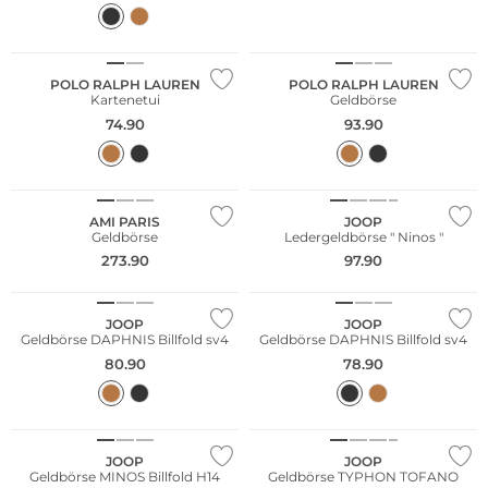
POLO RALPH LAUREN
POLO RALPH LAUREN
Kartenetui
Geldbörse
74.90
93.90
AMI PARIS
JOOP
Geldbörse
Ledergeldbörse " Ninos "
273.90
97.90
JOOP
JOOP
Geldbörse DAPHNIS Billfold sv4
Geldbörse DAPHNIS Billfold sv4
80.90
78.90
JOOP
JOOP
Geldbörse MINOS Billfold H14
Geldbörse TYPHON TOFANO