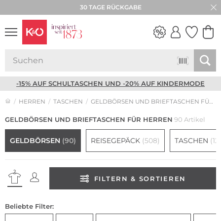
★★★★★ 4,8 / 5,0 STERNE
NEW IN
WEDDING
VIBES
-15% AUF SCHULTASCHEN UND -20% AUF KINDERMODE
HERREN
TASCHEN
GELDBÖRSEN UND BRIEFTASCHEN FÜR HERREN
GELDBÖRSEN UND BRIEFTASCHEN FÜR HERREN
90 Artikel
GELDBÖRSEN
(90)
REISEGEPÄCK
(508)
TASCHEN
(12
FILTERN & SORTIEREN
Beliebte Filter: