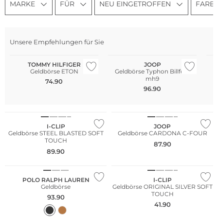
MARKE
FÜR
NEU EINGETROFFEN
FARB
Unsere Empfehlungen für Sie
TOMMY HILFIGER
JOOP
Geldbörse ETON
Geldbörse Typhon Billfold
mh9
74.90
96.90
NEU
I-CLIP
JOOP
Geldbörse STEEL BLASTED SOFT
Geldbörse CARDONA C-FOUR
TOUCH
87.90
89.90
NEU
POLO RALPH LAUREN
I-CLIP
Geldbörse
Geldbörse ORIGINAL SILVER SOFT
TOUCH
93.90
41.90