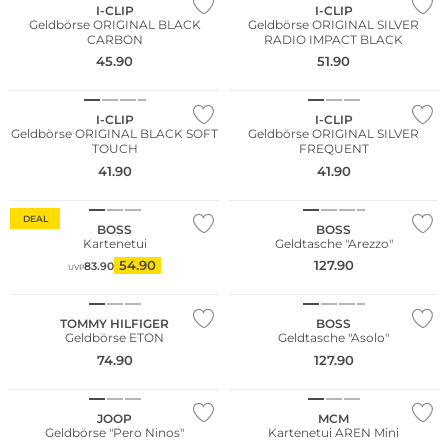
I-CLIP
I-CLIP
Geldbörse ORIGINAL BLACK
Geldbörse ORIGINAL SILVER
CARBON
RADIO IMPACT BLACK
45.90
51.90
NEU
NEU
I-CLIP
I-CLIP
Geldbörse ORIGINAL BLACK SOFT
Geldbörse ORIGINAL SILVER
TOUCH
FREQUENT
41.90
41.90
DEAL
BOSS
BOSS
Kartenetui
Geldtasche "Arezzo"
54.90
127.90
83.90
UVP
TOMMY HILFIGER
BOSS
Geldbörse ETON
Geldtasche "Asolo"
74.90
127.90
JOOP
MCM
Geldbörse "Pero Ninos"
Kartenetui AREN Mini