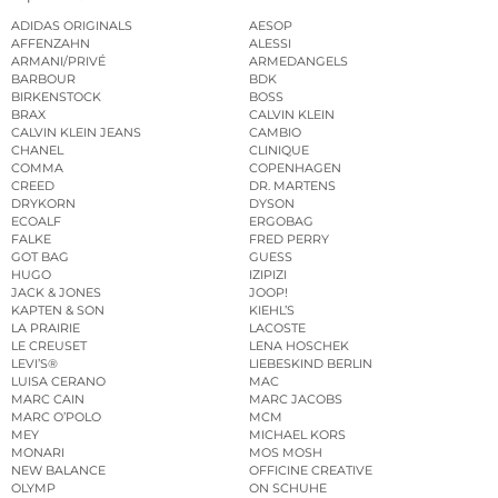
ADIDAS ORIGINALS
AESOP
AFFENZAHN
ALESSI
ARMANI/PRIVÉ
ARMEDANGELS
BARBOUR
BDK
BIRKENSTOCK
BOSS
BRAX
CALVIN KLEIN
CALVIN KLEIN JEANS
CAMBIO
CHANEL
CLINIQUE
COMMA
COPENHAGEN
CREED
DR. MARTENS
DRYKORN
DYSON
ECOALF
ERGOBAG
FALKE
FRED PERRY
GOT BAG
GUESS
HUGO
IZIPIZI
JACK & JONES
JOOP!
KAPTEN & SON
KIEHL’S
LA PRAIRIE
LACOSTE
LE CREUSET
LENA HOSCHEK
LEVI’S®
LIEBESKIND BERLIN
LUISA CERANO
MAC
MARC CAIN
MARC JACOBS
MARC O’POLO
MCM
MEY
MICHAEL KORS
MONARI
MOS MOSH
NEW BALANCE
OFFICINE CREATIVE
OLYMP
ON SCHUHE