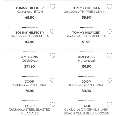
TOMMY HILFIGER
TOMMY HILFIGER
Kartenetui ETON
Geldbörse TH PREM LEA Mini
45.90
59.90
TOMMY HILFIGER
TOMMY HILFIGER
Geldbörse TH PREM LEA
Kartenetui TH PREM LEA
83.90
51.90
NEU
NEU
AMI PARIS
AMI PARIS
Geldbörse
Kartenetui
271.90
151.90
JOOP
JOOP
Geldbörse VOLTERRA
Kartenetui VOLTERRA
75.90
89.90
NEU
NEU
I-CLIP
I-CLIP
Geldbörse STEEL BLASTED
Geldbörse ORIGINAL SILVER
MILANAISE
BEACH CLUB BLUE LAGOON