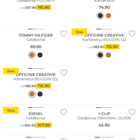
Geldbörse POCHE111
Kartenetui
161.90
74.90
257.90
UVP
DEAL
TOMMY HILFIGER
OFFICINE CREATIVE
Geldbörse
Kartenetui BOUDIN 122
69.90
115.90
183.90
UVP
DEAL
OFFICINE CREATIVE
Kartenetui BOUDIN 122
115.90
183.90
UVP
NEU
DEAL
DIESEL
I-CLIP
Geldbörse
Geldbörse ORIGINAL SILVER
107.90
45.90
169.90
UVP
NEU
NEU