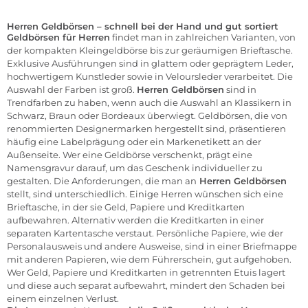
Herren Geldbörsen – schnell bei der Hand und gut sortiert
Geldbörsen für Herren
findet man in zahlreichen Varianten, von
der kompakten Kleingeldbörse bis zur geräumigen Brieftasche.
Exklusive Ausführungen sind in glattem oder geprägtem Leder,
hochwertigem Kunstleder sowie in Veloursleder verarbeitet. Die
Auswahl der Farben ist groß.
Herren Geldbörsen
sind in
Trendfarben zu haben, wenn auch die Auswahl an Klassikern in
Schwarz, Braun oder Bordeaux überwiegt. Geldbörsen, die von
renommierten Designermarken hergestellt sind, präsentieren
häufig eine Labelprägung oder ein Markenetikett an der
Außenseite. Wer eine Geldbörse verschenkt, prägt eine
Namensgravur darauf, um das Geschenk individueller zu
gestalten. Die Anforderungen, die man an
Herren Geldbörsen
stellt, sind unterschiedlich. Einige Herren wünschen sich eine
Brieftasche, in der sie Geld, Papiere und Kreditkarten
aufbewahren. Alternativ werden die Kreditkarten in einer
separaten Kartentasche verstaut. Persönliche Papiere, wie der
Personalausweis und andere Ausweise, sind in einer Briefmappe
mit anderen Papieren, wie dem Führerschein, gut aufgehoben.
Wer Geld, Papiere und Kreditkarten in getrennten Etuis lagert
und diese auch separat aufbewahrt, mindert den Schaden bei
einem einzelnen Verlust.