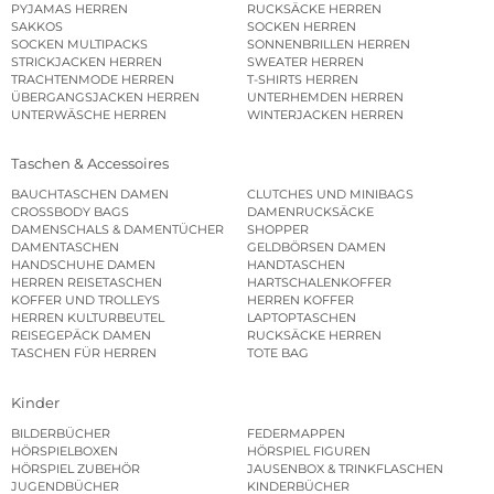
PYJAMAS HERREN
RUCKSÄCKE HERREN
SAKKOS
SOCKEN HERREN
SOCKEN MULTIPACKS
SONNENBRILLEN HERREN
STRICKJACKEN HERREN
SWEATER HERREN
TRACHTENMODE HERREN
T-SHIRTS HERREN
ÜBERGANGSJACKEN HERREN
UNTERHEMDEN HERREN
UNTERWÄSCHE HERREN
WINTERJACKEN HERREN
Taschen & Accessoires
BAUCHTASCHEN DAMEN
CLUTCHES UND MINIBAGS
CROSSBODY BAGS
DAMENRUCKSÄCKE
DAMENSCHALS & DAMENTÜCHER
SHOPPER
DAMENTASCHEN
GELDBÖRSEN DAMEN
HANDSCHUHE DAMEN
HANDTASCHEN
HERREN REISETASCHEN
HARTSCHALENKOFFER
KOFFER UND TROLLEYS
HERREN KOFFER
HERREN KULTURBEUTEL
LAPTOPTASCHEN
REISEGEPÄCK DAMEN
RUCKSÄCKE HERREN
TASCHEN FÜR HERREN
TOTE BAG
Kinder
BILDERBÜCHER
FEDERMAPPEN
HÖRSPIELBOXEN
HÖRSPIEL FIGUREN
HÖRSPIEL ZUBEHÖR
JAUSENBOX & TRINKFLASCHEN
JUGENDBÜCHER
KINDERBÜCHER