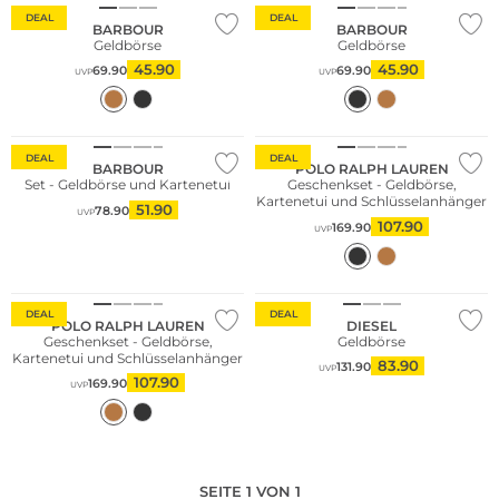
DEAL
DEAL
BARBOUR
BARBOUR
Geldbörse
Geldbörse
45.90
45.90
69.90
69.90
UVP
UVP
DEAL
DEAL
BARBOUR
POLO RALPH LAUREN
Set - Geldbörse und Kartenetui
Geschenkset - Geldbörse,
Kartenetui und Schlüsselanhänger
51.90
78.90
UVP
107.90
169.90
UVP
DEAL
DEAL
POLO RALPH LAUREN
DIESEL
Geschenkset - Geldbörse,
Geldbörse
Kartenetui und Schlüsselanhänger
83.90
131.90
UVP
107.90
169.90
UVP
SEITE 1 VON 1