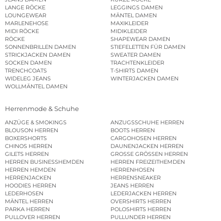
LANGE RÖCKE
LEGGINGS DAMEN
LOUNGEWEAR
MÄNTEL DAMEN
MARLENEHOSE
MAXIKLEIDER
MIDI RÖCKE
MIDIKLEIDER
RÖCKE
SHAPEWEAR DAMEN
SONNENBRILLEN DAMEN
STIEFELETTEN FÜR DAMEN
STRICKJACKEN DAMEN
SWEATER DAMEN
SOCKEN DAMEN
TRACHTENKLEIDER
TRENCHCOATS
T-SHIRTS DAMEN
WIDELEG JEANS
WINTERJACKEN DAMEN
WOLLMÄNTEL DAMEN
Herrenmode & Schuhe
ANZÜGE & SMOKINGS
ANZUGSSCHUHE HERREN
BLOUSON HERREN
BOOTS HERREN
BOXERSHORTS
CARGOHOSEN HERREN
CHINOS HERREN
DAUNENJACKEN HERREN
GILETS HERREN
GROSSE GRÖSSEN HERREN
HERREN BUSINESSHEMDEN
HERREN FREIZEITHEMDEN
HERREN HEMDEN
HERRENHOSEN
HERRENJACKEN
HERRENSNEAKER
HOODIES HERREN
JEANS HERREN
LEDERHOSEN
LEDERJACKEN HERREN
MÄNTEL HERREN
OVERSHIRTS HERREN
PARKA HERREN
POLOSHIRTS HERREN
PULLOVER HERREN
PULLUNDER HERREN