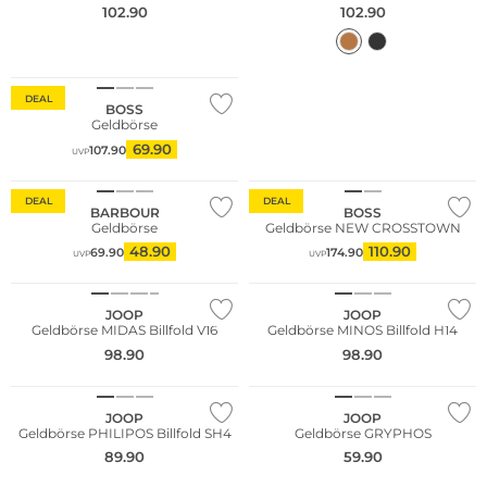
102.90
102.90
DEAL
BOSS
Geldbörse
69.90
107.90
UVP
DEAL
DEAL
BARBOUR
BOSS
Geldbörse
Geldbörse NEW CROSSTOWN
48.90
110.90
69.90
174.90
UVP
UVP
JOOP
JOOP
Geldbörse MIDAS Billfold V16
Geldbörse MINOS Billfold H14
98.90
98.90
JOOP
JOOP
Geldbörse PHILIPOS Billfold SH4
Geldbörse GRYPHOS
89.90
59.90