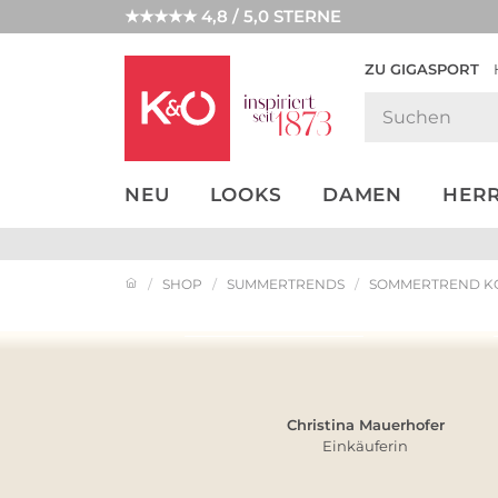
★★★★★ 4,8 / 5,0 STERNE
ZU GIGASPORT
GET THE
NEW IN
WEDDING
LOOK
VIBES
NEU
LOOKS
DAMEN
HER
SHOP
SUMMERTRENDS
SOMMERTREND K
Look entdecken
Christina Mauerhofer
Einkäuferin