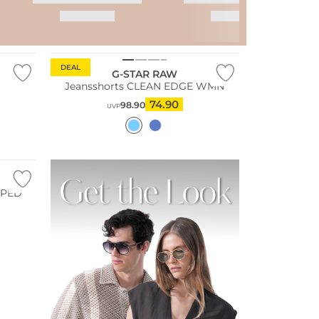
DEAL
G-STAR RAW
Jeansshorts CLEAN EDGE WMN
74.90
98.90
UVP
PPED