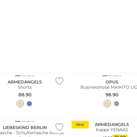
ltig
Nachhaltig
ARMEDANGELS
OPUS
Shorts
Businesshose MAIKITO LI
88.90
98.90
ltig
Nachhaltig
ARMEDANGELS
DEAL
LIEBESKIND BERLIN
Kappe YENAAS
asche - Schultertasche KAYLA