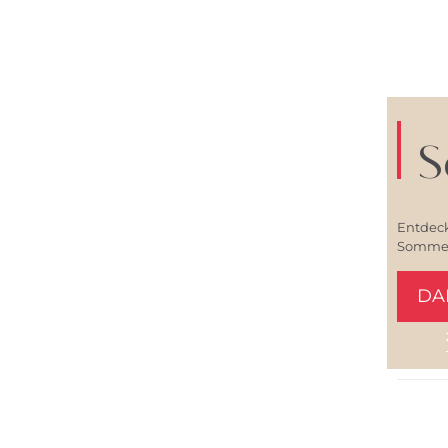
S
Entdeck
Sommerl
DA