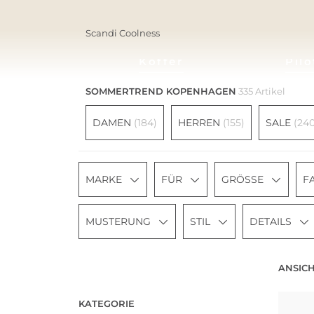
Scandi Coolness
Koffer
Pilo
SOMMERTREND KOPENHAGEN
335 Artikel
DAMEN
(184)
HERREN
(155)
SALE
(240
MARKE
FÜR
GRÖSSE
F
MUSTERUNG
STIL
DETAILS
ANSICH
KATEGORIE