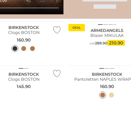
ler
Nachhaltig
BIRKENSTOCK
DEAL
ARMEDANGELS
Clogs BOSTON
Blazer MIKULAA
160.90
210.90
289.90
UVP
BIRKENSTOCK
BIRKENSTOCK
Clogs BOSTON
Pantoletten NAPLES WRA
145.90
160.90