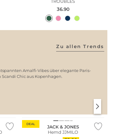
TROUBLES
36.90
Zu allen Trends
ntspannten Amalfi-Vibes über elegante Paris-
em Scandi Chic aus Kopenhagen.
SANTORINI SOFT
PARIS CHIC
DEAL
JACK & JONES
O
Hemd JJMILO