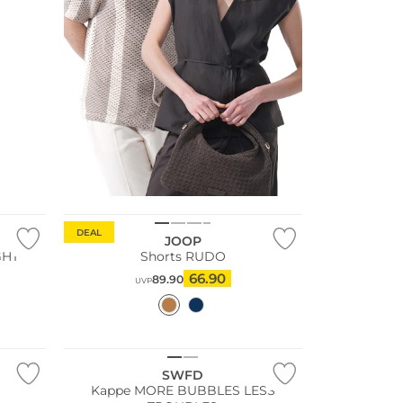
DEAL
JOOP
GHT
Shorts RUDO
66.90
89.90
UVP
SWFD
Kappe MORE BUBBLES LESS