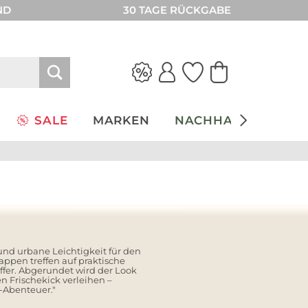
ND
30 TAGE RÜCKGABE
SALE
MARKEN
NACHHALTIGKEIT
Look entdecken
nd urbane Leichtigkeit für den
Kappen treffen auf praktische
ffer. Abgerundet wird der Look
n Frischekick verleihen –
y-Abenteuer."