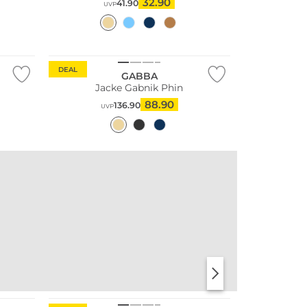
32.90
41.90
UVP
DEAL
GABBA
Jacke Gabnik Phin
88.90
136.90
UVP
Große Größen