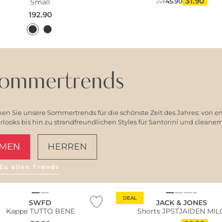
31.90
45.90
Small
UVP
192.90
ommertrends
en Sie unsere Sommertrends für die schönste Zeit des Jahres: von e
ooks bis hin zu strandfreundlichen Styles für Santorini und clean
MEN
HERREN
Zu allen Trends
AMALFI VIBES
DEAL
SWFD
JACK & JONES
Kappe TUTTO BENE
Shorts JPSTJAIDEN MIL