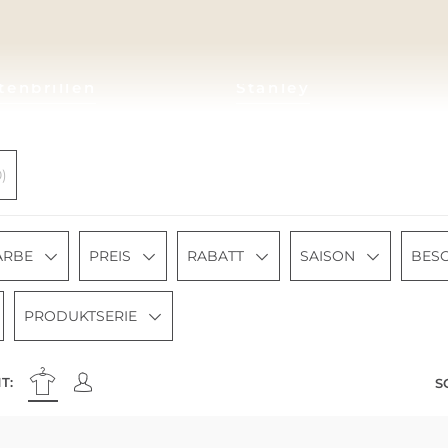
tenbrillen
Stanley
)
ARBE
PREIS
RABATT
SAISON
BES
PRODUKTSERIE
T:
S