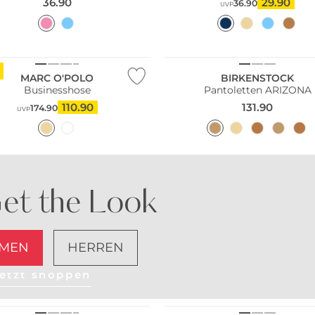
36.90
29.90
36.90
UVP
ltig
MARC O'POLO
BIRKENSTOCK
Businesshose
Pantoletten ARIZONA
110.90
131.90
174.90
UVP
et the Look
MEN
HERREN
etzt shoppen
ltig