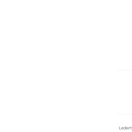
Nachha
Nachha
Ledert