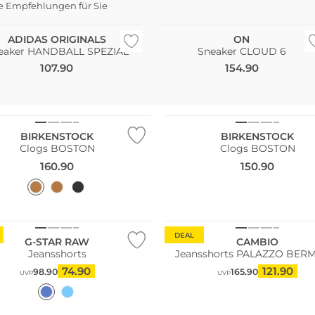
e Empfehlungen für Sie
Bestseller
ADIDAS ORIGINALS
ON
eaker HANDBALL SPEZIAL
Sneaker CLOUD 6
107.90
154.90
ler
Bestseller
BIRKENSTOCK
BIRKENSTOCK
Clogs BOSTON
Clogs BOSTON
160.90
150.90
DEAL
G-STAR RAW
CAMBIO
Jeansshorts
Jeansshorts PALAZZO BE
74.90
121.90
98.90
165.90
UVP
UVP