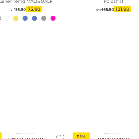
Leinenhemd MALIBUALF
Poloshirt
75.90
121.90
116.90
165.90
UVP
UVP
Größen
Nachhaltig
DEAL