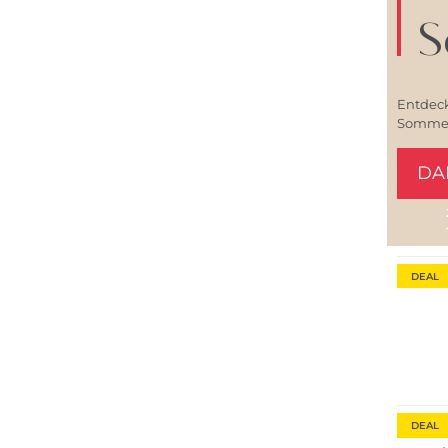
S
Entdeck
Sommerl
DA
Nachha
DEAL
Nachha
DEAL