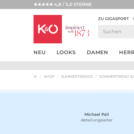
★★★★★ 4,8 / 5,0 STERNE
ZU GIGASPORT
GET THE
NEW IN
WEDDING
LOOK
VIBES
NEU
LOOKS
DAMEN
HER
SHOP
SUMMERTRENDS
SOMMERTREND SA
Look entdecken
Michael Pail
Abteilungsleiter