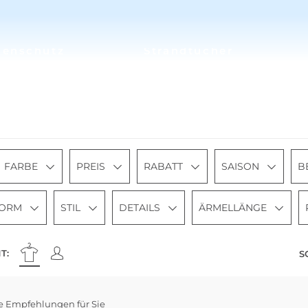
nenschutz
Strandtücher
FARBE
PREIS
RABATT
SAISON
B
FORM
STIL
DETAILS
ÄRMELLÄNGE
T:
S
e Empfehlungen für Sie