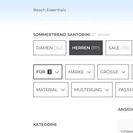
Beach Essentials
Strohaccessoires
Son
SOMMERTREND SANTORINI
117 Artikel
DAMEN
(162)
HERREN
(117)
SALE
(110)
FÜR
1
MARKE
GRÖSSE
MATERIAL
MUSTERUNG
PASS
ANSICH
KATEGORIE
Unser