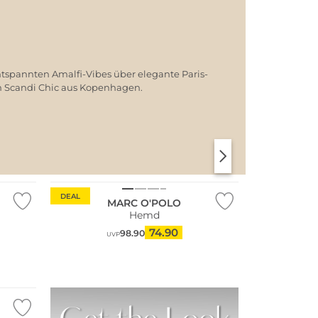
ntspannten Amalfi-Vibes über elegante Paris-
em Scandi Chic aus Kopenhagen.
SANTORINI SOFT
PARIS CHIC
Nachhaltig
DEAL
MARC O'POLO
Hemd
74.90
98.90
UVP