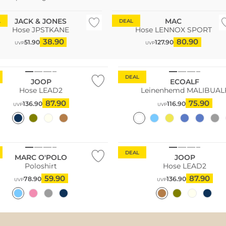
JACK & JONES
MAC
L
DEAL
Hose JPSTKANE
Hose LENNOX SPORT
38.90
80.90
51.90
127.90
UVP
UVP
Nachhaltig
DEAL
JOOP
ECOALF
Hose LEAD2
Leinenhemd MALIBUAL
87.90
75.90
136.90
116.90
UVP
UVP
ltig
DEAL
MARC O'POLO
JOOP
Poloshirt
Hose LEAD2
59.90
87.90
78.90
136.90
UVP
UVP