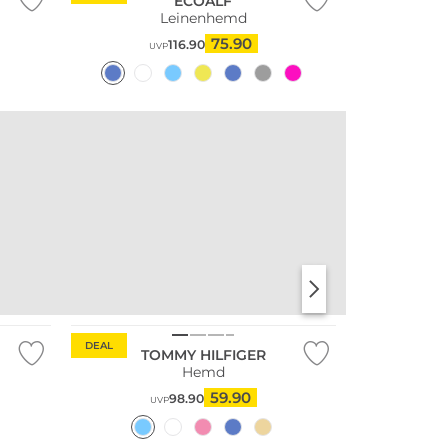
ECOALF
Leinenhemd
75.90
116.90
UVP
DEAL
TOMMY HILFIGER
Hemd
59.90
98.90
UVP