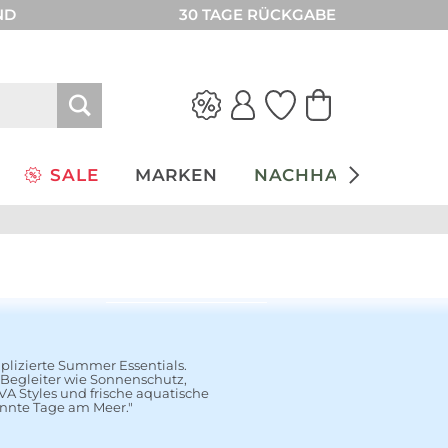
ND
30 TAGE RÜCKGABE
SALE
MARKEN
NACHHALTIGKEIT
Look entdecken
lizierte Summer Essentials.
 Begleiter wie Sonnenschutz,
A Styles und frische aquatische
nnte Tage am Meer."