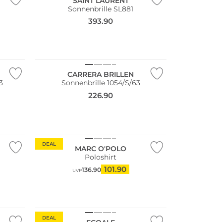
SAINT LAURENT
Sonnenbrille SL881
393.90
CARRERA BRILLEN
3
Sonnenbrille 1054/S/63
226.90
Nachhaltig
DEAL
MARC O'POLO
Poloshirt
101.90
136.90
UVP
Nachhaltig
DEAL