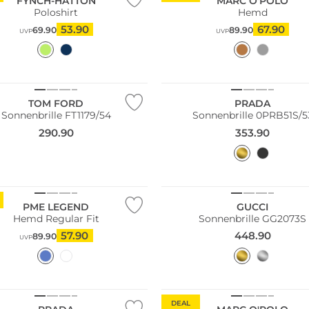
FYNCH-HATTON
MARC O'POLO
Poloshirt
Hemd
53.90
67.90
69.90
89.90
UVP
UVP
TOM FORD
PRADA
Sonnenbrille FT1179/54
Sonnenbrille 0PRB51S/5
290.90
353.90
PME LEGEND
GUCCI
Hemd Regular Fit
Sonnenbrille GG2073S
57.90
448.90
89.90
UVP
Nachhaltig
DEAL