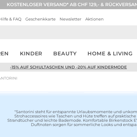
KOSTENLOSER VERSAND* AB CHF 129,- & RÜCKVERSA
Hilfe & FAQ
Geschenkkarte
Newsletter
Aktionen
REN
KINDER
BEAUTY
HOME & LIVING
-15% AUF SCHULTASCHEN UND -20% AUF KINDERMODE
NTORINI
Look entdecken
Look entdecken
"Santorini steht für entspannte Urlaubsmomente und unkomp
Strohaccessoires wie Taschen und Hüte treffen auf praktische
Strandtücher und leichte Bademode. Komfortable Birkenstock EV
Duftnoten sorgen für sommerliche Looks und entspa