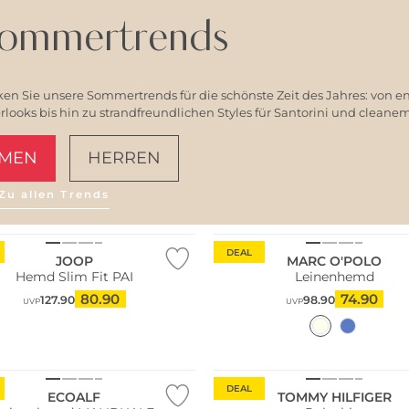
ommertrends
en Sie unsere Sommertrends für die schönste Zeit des Jahres: von e
ooks bis hin zu strandfreundlichen Styles für Santorini und clean
MEN
HERREN
Zu allen Trends
AMALFI VIBES
ltig
Nachhaltig
DEAL
JOOP
MARC O'POLO
Hemd Slim Fit PAI
Leinenhemd
80.90
74.90
127.90
98.90
UVP
UVP
ltig
Nachhaltig
DEAL
ECOALF
TOMMY HILFIGER