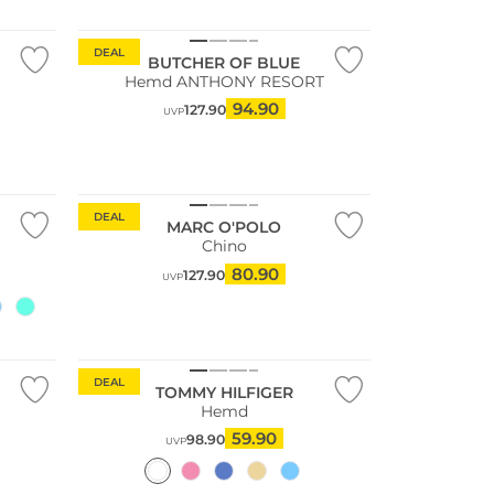
Nachhaltig
DEAL
BUTCHER OF BLUE
Hemd ANTHONY RESORT
94.90
127.90
UVP
Nachhaltig
DEAL
MARC O'POLO
Chino
80.90
127.90
UVP
DEAL
TOMMY HILFIGER
Hemd
59.90
98.90
UVP