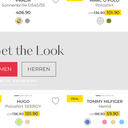
PRADA
MARC O'POLO
Sonnenbrille D54S/55
Poloshirt
406.90
101.90
136.90
UVP
et the Look
MEN
HERREN
etzt shoppen
DEAL
HUGO
TOMMY HILFIGER
Poloshirt SEEROY
Hemd
101.90
59.90
136.90
98.90
UVP
UVP