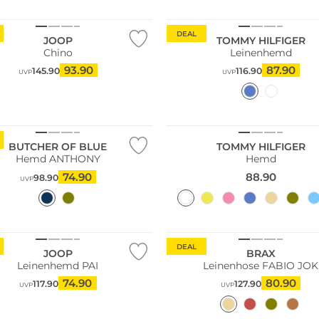
Nachhaltig
DEAL
JOOP
TOMMY HILFIGER
Chino
Leinenhemd
93.90
87.90
145.90
116.90
UVP
UVP
ltig
BUTCHER OF BLUE
TOMMY HILFIGER
Hemd ANTHONY
Hemd
74.90
88.90
98.90
UVP
Große Größen
Nachhaltig
DEAL
JOOP
BRAX
Leinenhemd PAI
Leinenhose FABIO JOK
74.90
80.90
117.90
127.90
UVP
UVP