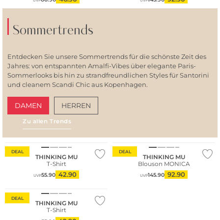
UVP
UVP
Sommertrends
Entdecken Sie unsere Sommertrends für die schönste Zeit des
Jahres: von entspannten Amalfi-Vibes über elegante Paris-
Sommerlooks bis hin zu strandfreundlichen Styles für Santorini
und cleanem Scandi Chic aus Kopenhagen.
DAMEN
HERREN
Zu allen Trends
AMALFI VIBES
SAN
Nachhaltig
Nachhaltig
DEAL
DEAL
THINKING MU
THINKING MU
T-Shirt
Blouson MONICA
42.90
92.90
55.90
145.90
UVP
UVP
Nachhaltig
DEAL
THINKING MU
T-Shirt