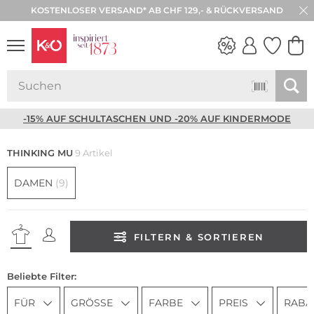
KOSTENLOSER VERSAND* AB CHF 129,- & RÜCKVERSAND
30 TAGE RÜCKGABE
NEW IN
WEDDING
VIBES
-15% AUF SCHULTASCHEN UND -20% AUF KINDERMODE
THINKING MU
9 Artikel
DAMEN
(9)
FILTERN & SORTIEREN
Beliebte Filter:
FÜR
GRÖSSE
FARBE
PREIS
RABA