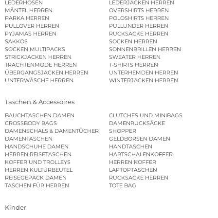
LEDERHOSEN
LEDERJACKEN HERREN
MÄNTEL HERREN
OVERSHIRTS HERREN
PARKA HERREN
POLOSHIRTS HERREN
PULLOVER HERREN
PULLUNDER HERREN
PYJAMAS HERREN
RUCKSÄCKE HERREN
SAKKOS
SOCKEN HERREN
SOCKEN MULTIPACKS
SONNENBRILLEN HERREN
STRICKJACKEN HERREN
SWEATER HERREN
TRACHTENMODE HERREN
T-SHIRTS HERREN
ÜBERGANGSJACKEN HERREN
UNTERHEMDEN HERREN
UNTERWÄSCHE HERREN
WINTERJACKEN HERREN
Taschen & Accessoires
BAUCHTASCHEN DAMEN
CLUTCHES UND MINIBAGS
CROSSBODY BAGS
DAMENRUCKSÄCKE
DAMENSCHALS & DAMENTÜCHER
SHOPPER
DAMENTASCHEN
GELDBÖRSEN DAMEN
HANDSCHUHE DAMEN
HANDTASCHEN
HERREN REISETASCHEN
HARTSCHALENKOFFER
KOFFER UND TROLLEYS
HERREN KOFFER
HERREN KULTURBEUTEL
LAPTOPTASCHEN
REISEGEPÄCK DAMEN
RUCKSÄCKE HERREN
TASCHEN FÜR HERREN
TOTE BAG
Kinder