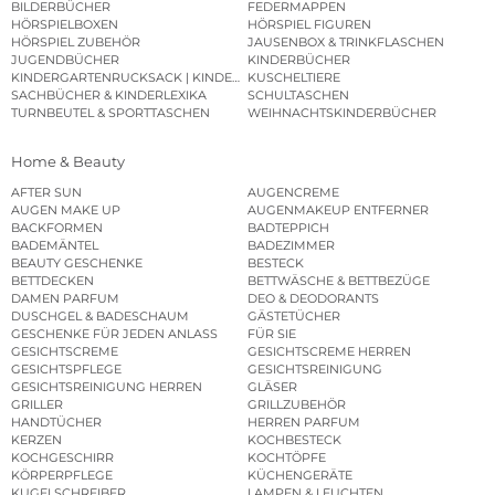
BILDERBÜCHER
FEDERMAPPEN
HÖRSPIELBOXEN
HÖRSPIEL FIGUREN
HÖRSPIEL ZUBEHÖR
JAUSENBOX & TRINKFLASCHEN
JUGENDBÜCHER
KINDERBÜCHER
KINDERGARTENRUCKSACK | KINDERGARTENBEUTEL
KUSCHELTIERE
SACHBÜCHER & KINDERLEXIKA
SCHULTASCHEN
TURNBEUTEL & SPORTTASCHEN
WEIHNACHTSKINDERBÜCHER
Home & Beauty
AFTER SUN
AUGENCREME
AUGEN MAKE UP
AUGENMAKEUP ENTFERNER
BACKFORMEN
BADTEPPICH
BADEMÄNTEL
BADEZIMMER
BEAUTY GESCHENKE
BESTECK
BETTDECKEN
BETTWÄSCHE & BETTBEZÜGE
DAMEN PARFUM
DEO & DEODORANTS
DUSCHGEL & BADESCHAUM
GÄSTETÜCHER
GESCHENKE FÜR JEDEN ANLASS
FÜR SIE
GESICHTSCREME
GESICHTSCREME HERREN
GESICHTSPFLEGE
GESICHTSREINIGUNG
GESICHTSREINIGUNG HERREN
GLÄSER
GRILLER
GRILLZUBEHÖR
HANDTÜCHER
HERREN PARFUM
KERZEN
KOCHBESTECK
KOCHGESCHIRR
KOCHTÖPFE
KÖRPERPFLEGE
KÜCHENGERÄTE
KUGELSCHREIBER
LAMPEN & LEUCHTEN