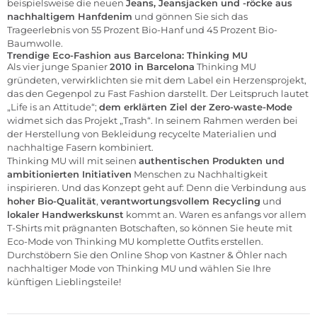
beispielsweise die neuen
Jeans, Jeansjacken und -röcke aus
nachhaltigem Hanfdenim
und gönnen Sie sich das
Trageerlebnis von 55 Prozent Bio-Hanf und 45 Prozent Bio-
Baumwolle.
Trendige Eco-Fashion
aus Barcelona: Thinking MU
Als vier junge Spanier
2010 in Barcelona
Thinking MU
gründeten, verwirklichten sie mit dem Label ein Herzensprojekt,
das den Gegenpol zu Fast Fashion darstellt. Der Leitspruch lautet
„Life is an Attitude“;
dem erklärten Ziel der Zero-waste-Mode
widmet sich das Projekt „Trash“. In seinem Rahmen werden bei
der Herstellung von Bekleidung recycelte Materialien und
nachhaltige Fasern kombiniert.
Thinking MU will mit seinen
authentischen Produkten und
ambitionierten Initiativen
Menschen zu
Nachhaltigkeit
inspirieren. Und das Konzept geht auf: Denn die Verbindung aus
hoher Bio-Qualität
,
verantwortungsvollem Recycling
und
lokaler Handwerkskunst
kommt an. Waren es anfangs vor allem
T-Shirts mit prägnanten Botschaften, so können Sie heute mit
Eco-Mode von Thinking MU komplette Outfits erstellen.
Durchstöbern Sie den
Online Shop von Kastner & Öhler
nach
nachhaltiger Mode von Thinking MU und wählen Sie Ihre
künftigen Lieblingsteile!