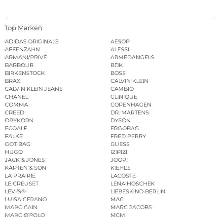
Top Marken
ADIDAS ORIGINALS
AESOP
AFFENZAHN
ALESSI
ARMANI/PRIVÉ
ARMEDANGELS
BARBOUR
BDK
BIRKENSTOCK
BOSS
BRAX
CALVIN KLEIN
CALVIN KLEIN JEANS
CAMBIO
CHANEL
CLINIQUE
COMMA
COPENHAGEN
CREED
DR. MARTENS
DRYKORN
DYSON
ECOALF
ERGOBAG
FALKE
FRED PERRY
GOT BAG
GUESS
HUGO
IZIPIZI
JACK & JONES
JOOP!
KAPTEN & SON
KIEHL’S
LA PRAIRIE
LACOSTE
LE CREUSET
LENA HOSCHEK
LEVI’S®
LIEBESKIND BERLIN
LUISA CERANO
MAC
MARC CAIN
MARC JACOBS
MARC O’POLO
MCM