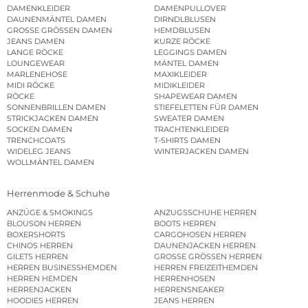
DAMENKLEIDER
DAMENPULLOVER
DAUNENMÄNTEL DAMEN
DIRNDLBLUSEN
GROSSE GRÖSSEN DAMEN
HEMDBLUSEN
JEANS DAMEN
KURZE RÖCKE
LANGE RÖCKE
LEGGINGS DAMEN
LOUNGEWEAR
MÄNTEL DAMEN
MARLENEHOSE
MAXIKLEIDER
MIDI RÖCKE
MIDIKLEIDER
RÖCKE
SHAPEWEAR DAMEN
SONNENBRILLEN DAMEN
STIEFELETTEN FÜR DAMEN
STRICKJACKEN DAMEN
SWEATER DAMEN
SOCKEN DAMEN
TRACHTENKLEIDER
TRENCHCOATS
T-SHIRTS DAMEN
WIDELEG JEANS
WINTERJACKEN DAMEN
WOLLMÄNTEL DAMEN
Herrenmode & Schuhe
ANZÜGE & SMOKINGS
ANZUGSSCHUHE HERREN
BLOUSON HERREN
BOOTS HERREN
BOXERSHORTS
CARGOHOSEN HERREN
CHINOS HERREN
DAUNENJACKEN HERREN
GILETS HERREN
GROSSE GRÖSSEN HERREN
HERREN BUSINESSHEMDEN
HERREN FREIZEITHEMDEN
HERREN HEMDEN
HERRENHOSEN
HERRENJACKEN
HERRENSNEAKER
HOODIES HERREN
JEANS HERREN