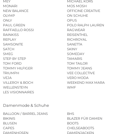
MEY
MICHAEL KORS
MONARI
MOS MOSH
NEW BALANCE
OFFICINE CREATIVE
OLYMP
ON SCHUHE
ONLY
OPUS
PAUL GREEN
POLO RALPH LAUREN
RAFFAELLO ROSSI
RAGWEAR
RAINKISS
REISENTHEL
REPLAY
RICHROYAL
SAMSONITE
SANETTA
SATCH
SKINY
SMEG
SOMEDAY
STEP BY STEP
TAMARIS
TOM FORD
TOM TAILOR
TOMMY HILFIGER
TOMMY JEANS
TRIUMPH
VEE COLLECTIVE
VEJA
VERO MODA
VILLEROY & BOCH
WEEKEND MAX MARA
WELLENSTEYN
WMF
LES VISIONNAIRES
Damenmode & Schuhe
BALLOON / BARREL JEANS
BHS
BIKINIS
BLAZER FÜR DAMEN
BLUSEN
BOOTS
CAPES
CHELSEABOOTS
DAMENHOSEN
DAMENJACKEN