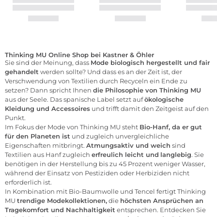
Thinking MU Online Shop bei Kastner & Öhler
Sie sind der Meinung, dass
Mode
biologisch hergestellt und fair
gehandelt
werden sollte? Und dass es an der Zeit ist, der
Verschwendung von Textilien durch Recyceln ein Ende zu
setzen? Dann spricht Ihnen
die Philosophie von Thinking MU
aus der Seele. Das spanische Label setzt auf
ökologische
Kleidung und Accessoires
und trifft damit den Zeitgeist auf den
Punkt.
Im Fokus der Mode von Thinking MU steht
Bio-Hanf, da er gut
für den Planeten ist
und zugleich unvergleichliche
Eigenschaften mitbringt.
Atmungsaktiv und weich
sind
Textilien aus Hanf zugleich
erfreulich leicht und
langlebig
. Sie
benötigen in der Herstellung bis zu 45 Prozent weniger Wasser,
während der Einsatz von Pestiziden oder Herbiziden nicht
erforderlich ist.
In Kombination mit Bio-Baumwolle und Tencel fertigt Thinking
MU
trendige Modekollektionen,
die
höchsten Ansprüchen an
Tragekomfort und Nachhaltigkeit
entsprechen. Entdecken Sie