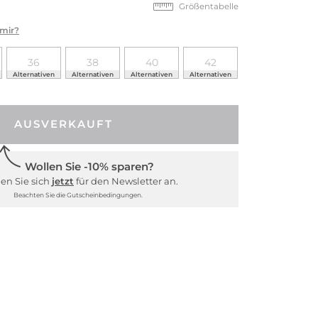
Größentabelle
 mir?
36
38
40
42
Alternativen
Alternativen
Alternativen
Alternativen
AUSVERKAUFT
Wollen Sie -10% sparen?
en Sie sich
jetzt
für den Newsletter an.
Beachten Sie die Gutscheinbedingungen.