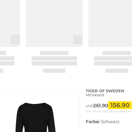
TIGER OF SWEDEN
Minikleid
156.90
261.90
UVP
inkl. Mwst zzgl.
Versandkosten
Farbe:
Schwarz