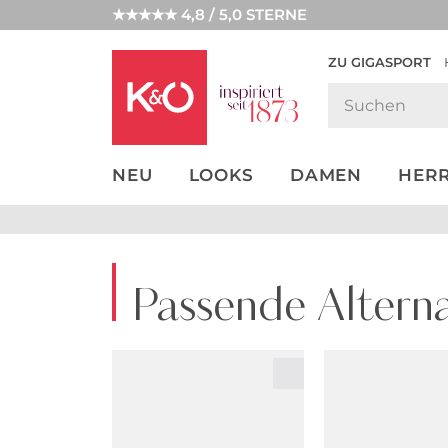
★★★★★ 4,8 / 5,0 STERNE
ZU GIGASPORT
GET THE
NEW IN
WEDDING
LOOK
VIBES
NEU
LOOKS
DAMEN
HER
Passende Alterna