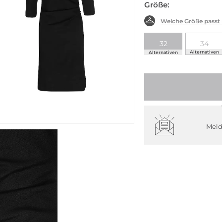
Größe:
Welche Größe passt
32
34
Alternativen
Alternativen
Meld