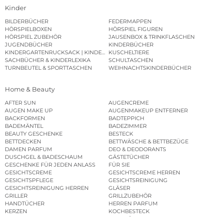
Kinder
BILDERBÜCHER
FEDERMAPPEN
HÖRSPIELBOXEN
HÖRSPIEL FIGUREN
HÖRSPIEL ZUBEHÖR
JAUSENBOX & TRINKFLASCHEN
JUGENDBÜCHER
KINDERBÜCHER
KINDERGARTENRUCKSACK | KINDERGARTENBEUTEL
KUSCHELTIERE
SACHBÜCHER & KINDERLEXIKA
SCHULTASCHEN
TURNBEUTEL & SPORTTASCHEN
WEIHNACHTSKINDERBÜCHER
Home & Beauty
AFTER SUN
AUGENCREME
AUGEN MAKE UP
AUGENMAKEUP ENTFERNER
BACKFORMEN
BADTEPPICH
BADEMÄNTEL
BADEZIMMER
BEAUTY GESCHENKE
BESTECK
BETTDECKEN
BETTWÄSCHE & BETTBEZÜGE
DAMEN PARFUM
DEO & DEODORANTS
DUSCHGEL & BADESCHAUM
GÄSTETÜCHER
GESCHENKE FÜR JEDEN ANLASS
FÜR SIE
GESICHTSCREME
GESICHTSCREME HERREN
GESICHTSPFLEGE
GESICHTSREINIGUNG
GESICHTSREINIGUNG HERREN
GLÄSER
GRILLER
GRILLZUBEHÖR
HANDTÜCHER
HERREN PARFUM