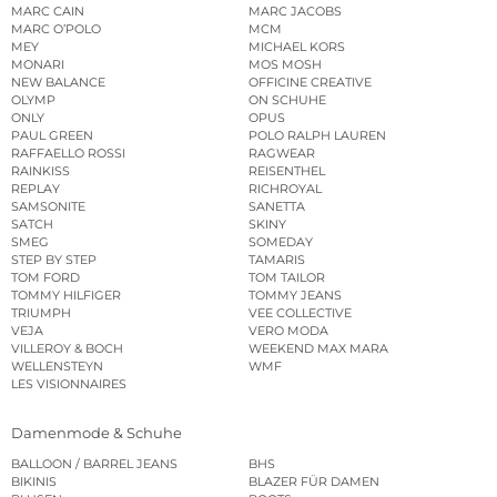
LUISA CERANO
MAC
MARC CAIN
MARC JACOBS
MARC O’POLO
MCM
MEY
MICHAEL KORS
MONARI
MOS MOSH
NEW BALANCE
OFFICINE CREATIVE
OLYMP
ON SCHUHE
ONLY
OPUS
PAUL GREEN
POLO RALPH LAUREN
RAFFAELLO ROSSI
RAGWEAR
RAINKISS
REISENTHEL
REPLAY
RICHROYAL
SAMSONITE
SANETTA
SATCH
SKINY
SMEG
SOMEDAY
STEP BY STEP
TAMARIS
TOM FORD
TOM TAILOR
TOMMY HILFIGER
TOMMY JEANS
TRIUMPH
VEE COLLECTIVE
VEJA
VERO MODA
VILLEROY & BOCH
WEEKEND MAX MARA
WELLENSTEYN
WMF
LES VISIONNAIRES
Damenmode & Schuhe
BALLOON / BARREL JEANS
BHS
BIKINIS
BLAZER FÜR DAMEN