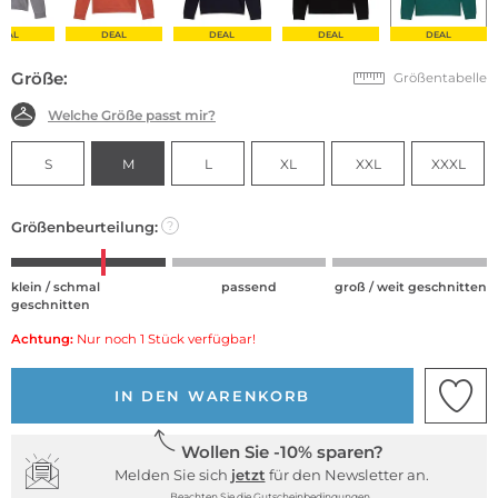
EAL
DEAL
DEAL
DEAL
DEAL
Größe:
Größentabelle
Welche Größe passt mir?
S
M
L
XL
XXL
XXXL
Größenbeurteilung:
?
klein / schmal
passend
groß / weit geschnitten
geschnitten
Achtung:
Nur noch 1 Stück verfügbar!
IN DEN WARENKORB
Wollen Sie -10% sparen?
Melden Sie sich
jetzt
für den Newsletter an.
Beachten Sie die Gutscheinbedingungen.