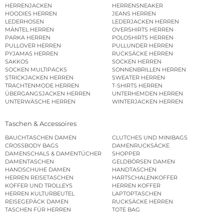
HERREN HEMDEN
HERRENHOSEN
HERRENJACKEN
HERRENSNEAKER
HOODIES HERREN
JEANS HERREN
LEDERHOSEN
LEDERJACKEN HERREN
MÄNTEL HERREN
OVERSHIRTS HERREN
PARKA HERREN
POLOSHIRTS HERREN
PULLOVER HERREN
PULLUNDER HERREN
PYJAMAS HERREN
RUCKSÄCKE HERREN
SAKKOS
SOCKEN HERREN
SOCKEN MULTIPACKS
SONNENBRILLEN HERREN
STRICKJACKEN HERREN
SWEATER HERREN
TRACHTENMODE HERREN
T-SHIRTS HERREN
ÜBERGANGSJACKEN HERREN
UNTERHEMDEN HERREN
UNTERWÄSCHE HERREN
WINTERJACKEN HERREN
Taschen & Accessoires
BAUCHTASCHEN DAMEN
CLUTCHES UND MINIBAGS
CROSSBODY BAGS
DAMENRUCKSÄCKE
DAMENSCHALS & DAMENTÜCHER
SHOPPER
DAMENTASCHEN
GELDBÖRSEN DAMEN
HANDSCHUHE DAMEN
HANDTASCHEN
HERREN REISETASCHEN
HARTSCHALENKOFFER
KOFFER UND TROLLEYS
HERREN KOFFER
HERREN KULTURBEUTEL
LAPTOPTASCHEN
REISEGEPÄCK DAMEN
RUCKSÄCKE HERREN
TASCHEN FÜR HERREN
TOTE BAG