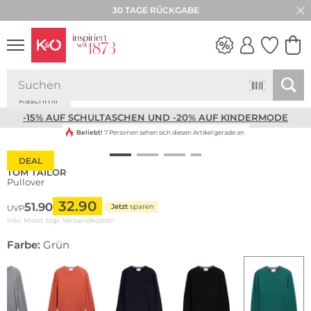
30 TAGE RÜCKGABE
Kaschmir
NEW IN
WEDDING
VIBES
-15% AUF SCHULTASCHEN UND -20% AUF KINDERMODE
Beliebt!
7 Personen sehen sich diesen Artikel gerade an
DEAL
TOM TAILOR
Pullover
32.90
51.90
Jetzt
sparen
UVP
inkl. Mwst zzgl.
Versandkosten
Farbe:
Grün