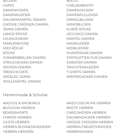
BLUSEN
BOOTS
CAPES
CHELSEABOOTS
DAMENHOSEN
DAMENJACKEN
DAMENKLEIDER
DAMENPULLOVER
DAUNENMÄNTEL DAMEN
DIRNDLBLUSEN
GROSSE GRÖSSEN DAMEN
HEMDBLUSEN
JEANS DAMEN
KURZE RÖCKE
LANGE RÖCKE
LEGGINGS DAMEN
LOUNGEWEAR
MÄNTEL DAMEN
MARLENEHOSE
MAXIKLEIDER
MIDI RÖCKE
MIDIKLEIDER
RÖCKE
SHAPEWEAR DAMEN
SONNENBRILLEN DAMEN
STIEFELETTEN FÜR DAMEN
STRICKJACKEN DAMEN
SWEATER DAMEN
SOCKEN DAMEN
TRACHTENKLEIDER
TRENCHCOATS
T-SHIRTS DAMEN
WIDELEG JEANS
WINTERJACKEN DAMEN
WOLLMÄNTEL DAMEN
Herrenmode & Schuhe
ANZÜGE & SMOKINGS
ANZUGSSCHUHE HERREN
BLOUSON HERREN
BOOTS HERREN
BOXERSHORTS
CARGOHOSEN HERREN
CHINOS HERREN
DAUNENJACKEN HERREN
GILETS HERREN
GROSSE GRÖSSEN HERREN
HERREN BUSINESSHEMDEN
HERREN FREIZEITHEMDEN