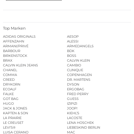
Top Marken
ADIDAS ORIGINALS
AESOP
AFFENZAHN
ALESSI
ARMANI/PRIVÉ
ARMEDANGELS
BARBOUR
BDK
BIRKENSTOCK
BOSS
BRAX
CALVIN KLEIN
CALVIN KLEIN JEANS
CAMBIO
CHANEL
CLINIQUE
COMMA
COPENHAGEN
CREED
DR. MARTENS
DRYKORN
DYSON
ECOALF
ERGOBAG
FALKE
FRED PERRY
GOT BAG
GUESS
HUGO
IZIPIZI
JACK & JONES
JOOP!
KAPTEN & SON
KIEHL’S
LA PRAIRIE
LACOSTE
LE CREUSET
LENA HOSCHEK
LEVI’S®
LIEBESKIND BERLIN