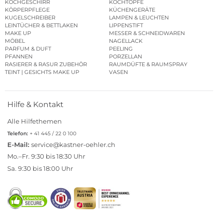
KERZEN
KOCHBESTECK
KOCHGESCHIRR
KOCHTÖPFE
KÖRPERPFLEGE
KÜCHENGERÄTE
KUGELSCHREIBER
LAMPEN & LEUCHTEN
LEINTÜCHER & BETTLAKEN
LIPPENSTIFT
MAKE UP
MESSER & SCHNEIDWAREN
MÖBEL
NAGELLACK
PARFUM & DUFT
PEELING
PFANNEN
PORZELLAN
RASIERER & RASUR ZUBEHÖR
RAUMDÜFTE & RAUMSPRAY
TEINT | GESICHTS MAKE UP
VASEN
Hilfe & Kontakt
Alle Hilfethemen
Telefon:
+ 41 445 / 22 0 100
E-Mail:
service@kastner-oehler.ch
Mo.–Fr. 9:30 bis 18:30 Uhr
Sa. 9:30 bis 18:00 Uhr