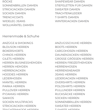
RÖCKE
SHAPEWEAR DAMEN
SONNENBRILLEN DAMEN
STIEFELETTEN FÜR DAMEN
STRICKJACKEN DAMEN
SWEATER DAMEN
SOCKEN DAMEN
TRACHTENKLEIDER
TRENCHCOATS
T-SHIRTS DAMEN
WIDELEG JEANS
WINTERJACKEN DAMEN
WOLLMÄNTEL DAMEN
Herrenmode & Schuhe
ANZÜGE & SMOKINGS
ANZUGSSCHUHE HERREN
BLOUSON HERREN
BOOTS HERREN
BOXERSHORTS
CARGOHOSEN HERREN
CHINOS HERREN
DAUNENJACKEN HERREN
GILETS HERREN
GROSSE GRÖSSEN HERREN
HERREN BUSINESSHEMDEN
HERREN FREIZEITHEMDEN
HERREN HEMDEN
HERRENHOSEN
HERRENJACKEN
HERRENSNEAKER
HOODIES HERREN
JEANS HERREN
LEDERHOSEN
LEDERJACKEN HERREN
MÄNTEL HERREN
OVERSHIRTS HERREN
PARKA HERREN
POLOSHIRTS HERREN
PULLOVER HERREN
PULLUNDER HERREN
PYJAMAS HERREN
RUCKSÄCKE HERREN
SAKKOS
SOCKEN HERREN
SOCKEN MULTIPACKS
SONNENBRILLEN HERREN
STRICKJACKEN HERREN
SWEATER HERREN
TRACHTENMODE HERREN
T-SHIRTS HERREN