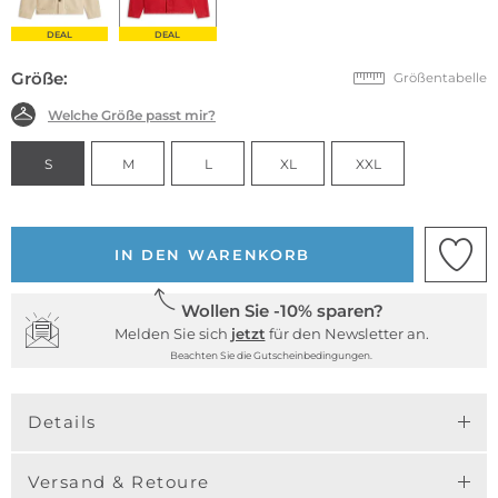
DEAL
DEAL
Größe:
Größentabelle
Welche Größe passt mir?
S
M
L
XL
XXL
IN DEN WARENKORB
Wollen Sie -10% sparen?
Melden Sie sich
jetzt
für den Newsletter an.
Beachten Sie die Gutscheinbedingungen.
Details
Versand & Retoure