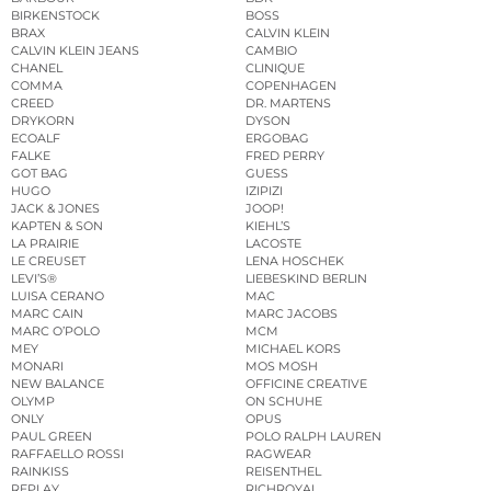
BIRKENSTOCK
BOSS
BRAX
CALVIN KLEIN
CALVIN KLEIN JEANS
CAMBIO
CHANEL
CLINIQUE
COMMA
COPENHAGEN
CREED
DR. MARTENS
DRYKORN
DYSON
ECOALF
ERGOBAG
FALKE
FRED PERRY
GOT BAG
GUESS
HUGO
IZIPIZI
JACK & JONES
JOOP!
KAPTEN & SON
KIEHL’S
LA PRAIRIE
LACOSTE
LE CREUSET
LENA HOSCHEK
LEVI’S®
LIEBESKIND BERLIN
LUISA CERANO
MAC
MARC CAIN
MARC JACOBS
MARC O’POLO
MCM
MEY
MICHAEL KORS
MONARI
MOS MOSH
NEW BALANCE
OFFICINE CREATIVE
OLYMP
ON SCHUHE
ONLY
OPUS
PAUL GREEN
POLO RALPH LAUREN
RAFFAELLO ROSSI
RAGWEAR
RAINKISS
REISENTHEL
REPLAY
RICHROYAL