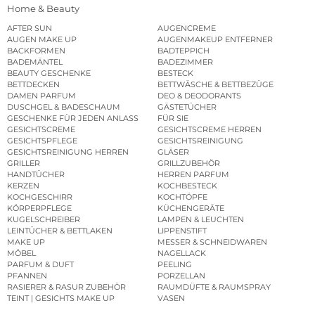
Home & Beauty
AFTER SUN
AUGENCREME
AUGEN MAKE UP
AUGENMAKEUP ENTFERNER
BACKFORMEN
BADTEPPICH
BADEMÄNTEL
BADEZIMMER
BEAUTY GESCHENKE
BESTECK
BETTDECKEN
BETTWÄSCHE & BETTBEZÜGE
DAMEN PARFUM
DEO & DEODORANTS
DUSCHGEL & BADESCHAUM
GÄSTETÜCHER
GESCHENKE FÜR JEDEN ANLASS
FÜR SIE
GESICHTSCREME
GESICHTSCREME HERREN
GESICHTSPFLEGE
GESICHTSREINIGUNG
GESICHTSREINIGUNG HERREN
GLÄSER
GRILLER
GRILLZUBEHÖR
HANDTÜCHER
HERREN PARFUM
KERZEN
KOCHBESTECK
KOCHGESCHIRR
KOCHTÖPFE
KÖRPERPFLEGE
KÜCHENGERÄTE
KUGELSCHREIBER
LAMPEN & LEUCHTEN
LEINTÜCHER & BETTLAKEN
LIPPENSTIFT
MAKE UP
MESSER & SCHNEIDWAREN
MÖBEL
NAGELLACK
PARFUM & DUFT
PEELING
PFANNEN
PORZELLAN
RASIERER & RASUR ZUBEHÖR
RAUMDÜFTE & RAUMSPRAY
TEINT | GESICHTS MAKE UP
VASEN