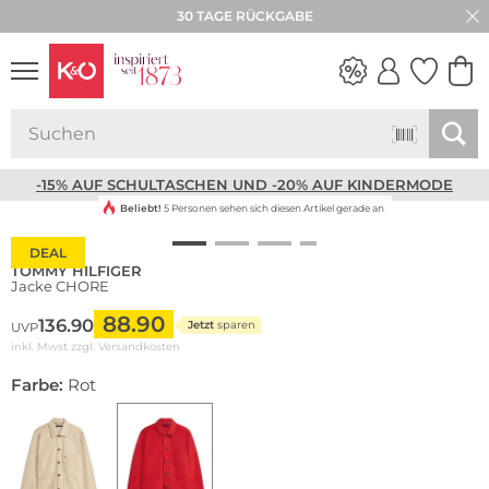
30 TAGE RÜCKGABE
NEW IN
WEDDING
VIBES
-15% AUF SCHULTASCHEN UND -20% AUF KINDERMODE
Beliebt!
5 Personen sehen sich diesen Artikel gerade an
DEAL
TOMMY HILFIGER
Jacke CHORE
88.90
136.90
Jetzt
sparen
UVP
inkl. Mwst zzgl.
Versandkosten
Farbe:
Rot