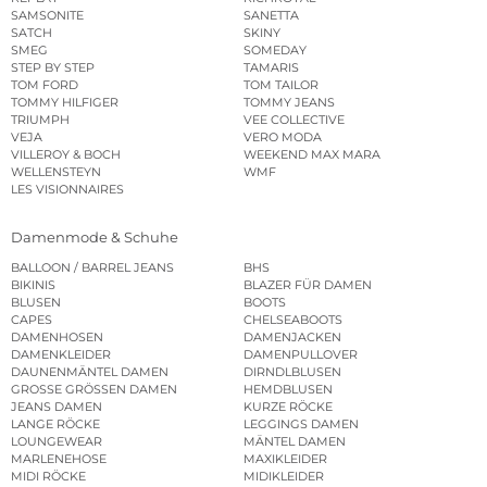
SAMSONITE
SANETTA
SATCH
SKINY
SMEG
SOMEDAY
STEP BY STEP
TAMARIS
TOM FORD
TOM TAILOR
TOMMY HILFIGER
TOMMY JEANS
TRIUMPH
VEE COLLECTIVE
VEJA
VERO MODA
VILLEROY & BOCH
WEEKEND MAX MARA
WELLENSTEYN
WMF
LES VISIONNAIRES
Damenmode & Schuhe
BALLOON / BARREL JEANS
BHS
BIKINIS
BLAZER FÜR DAMEN
BLUSEN
BOOTS
CAPES
CHELSEABOOTS
DAMENHOSEN
DAMENJACKEN
DAMENKLEIDER
DAMENPULLOVER
DAUNENMÄNTEL DAMEN
DIRNDLBLUSEN
GROSSE GRÖSSEN DAMEN
HEMDBLUSEN
JEANS DAMEN
KURZE RÖCKE
LANGE RÖCKE
LEGGINGS DAMEN
LOUNGEWEAR
MÄNTEL DAMEN
MARLENEHOSE
MAXIKLEIDER
MIDI RÖCKE
MIDIKLEIDER