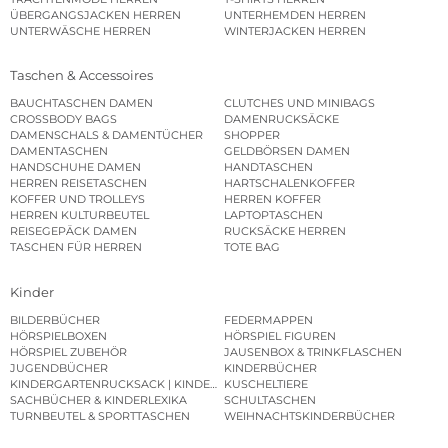
ÜBERGANGSJACKEN HERREN
UNTERHEMDEN HERREN
UNTERWÄSCHE HERREN
WINTERJACKEN HERREN
Taschen & Accessoires
BAUCHTASCHEN DAMEN
CLUTCHES UND MINIBAGS
CROSSBODY BAGS
DAMENRUCKSÄCKE
DAMENSCHALS & DAMENTÜCHER
SHOPPER
DAMENTASCHEN
GELDBÖRSEN DAMEN
HANDSCHUHE DAMEN
HANDTASCHEN
HERREN REISETASCHEN
HARTSCHALENKOFFER
KOFFER UND TROLLEYS
HERREN KOFFER
HERREN KULTURBEUTEL
LAPTOPTASCHEN
REISEGEPÄCK DAMEN
RUCKSÄCKE HERREN
TASCHEN FÜR HERREN
TOTE BAG
Kinder
BILDERBÜCHER
FEDERMAPPEN
HÖRSPIELBOXEN
HÖRSPIEL FIGUREN
HÖRSPIEL ZUBEHÖR
JAUSENBOX & TRINKFLASCHEN
JUGENDBÜCHER
KINDERBÜCHER
KINDERGARTENRUCKSACK | KINDERGARTENBEUTEL
KUSCHELTIERE
SACHBÜCHER & KINDERLEXIKA
SCHULTASCHEN
TURNBEUTEL & SPORTTASCHEN
WEIHNACHTSKINDERBÜCHER