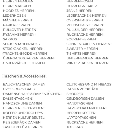
HERREN HEMDEN
HERRENHOSEN
HERRENJACKEN
HERRENSNEAKER
HOODIES HERREN
JEANS HERREN
LEDERHOSEN
LEDERJACKEN HERREN
MÄNTEL HERREN
OVERSHIRTS HERREN
PARKA HERREN
POLOSHIRTS HERREN
PULLOVER HERREN
PULLUNDER HERREN
PYJAMAS HERREN
RUCKSÄCKE HERREN
SAKKOS
SOCKEN HERREN
SOCKEN MULTIPACKS
SONNENBRILLEN HERREN
STRICKJACKEN HERREN
SWEATER HERREN
TRACHTENMODE HERREN
T-SHIRTS HERREN
ÜBERGANGSJACKEN HERREN
UNTERHEMDEN HERREN
UNTERWÄSCHE HERREN
WINTERJACKEN HERREN
Taschen & Accessoires
BAUCHTASCHEN DAMEN
CLUTCHES UND MINIBAGS
CROSSBODY BAGS
DAMENRUCKSÄCKE
DAMENSCHALS & DAMENTÜCHER
SHOPPER
DAMENTASCHEN
GELDBÖRSEN DAMEN
HANDSCHUHE DAMEN
HANDTASCHEN
HERREN REISETASCHEN
HARTSCHALENKOFFER
KOFFER UND TROLLEYS
HERREN KOFFER
HERREN KULTURBEUTEL
LAPTOPTASCHEN
REISEGEPÄCK DAMEN
RUCKSÄCKE HERREN
TASCHEN FÜR HERREN
TOTE BAG