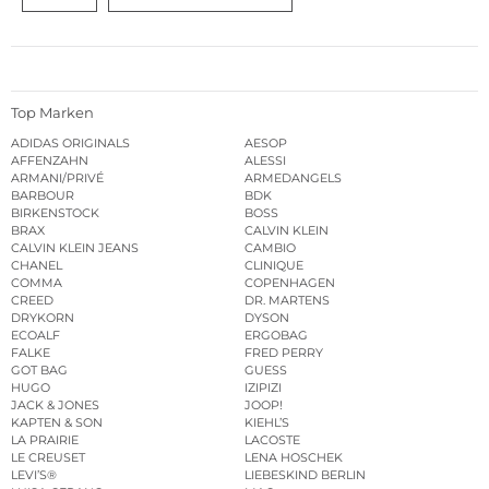
Top Marken
ADIDAS ORIGINALS
AESOP
AFFENZAHN
ALESSI
ARMANI/PRIVÉ
ARMEDANGELS
BARBOUR
BDK
BIRKENSTOCK
BOSS
BRAX
CALVIN KLEIN
CALVIN KLEIN JEANS
CAMBIO
CHANEL
CLINIQUE
COMMA
COPENHAGEN
CREED
DR. MARTENS
DRYKORN
DYSON
ECOALF
ERGOBAG
FALKE
FRED PERRY
GOT BAG
GUESS
HUGO
IZIPIZI
JACK & JONES
JOOP!
KAPTEN & SON
KIEHL’S
LA PRAIRIE
LACOSTE
LE CREUSET
LENA HOSCHEK
LEVI’S®
LIEBESKIND BERLIN