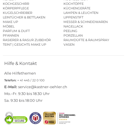
KOCHGESCHIRR
KOCHTÖPFE
KÖRPERPFLEGE
KÜCHENGERÄTE
KUGELSCHREIBER
LAMPEN & LEUCHTEN
LEINTÜCHER & BETTLAKEN
LIPPENSTIFT
MAKE UP
MESSER & SCHNEIDWAREN
MÖBEL
NAGELLACK
PARFUM & DUFT
PEELING
PFANNEN
PORZELLAN
RASIERER & RASUR ZUBEHÖR
RAUMDÜFTE & RAUMSPRAY
TEINT | GESICHTS MAKE UP
VASEN
Hilfe & Kontakt
Alle Hilfethemen
Telefon:
+ 41 445 / 22 0 100
E-Mail:
service@kastner-oehler.ch
Mo.–Fr. 9:30 bis 18:30 Uhr
Sa. 9:30 bis 18:00 Uhr