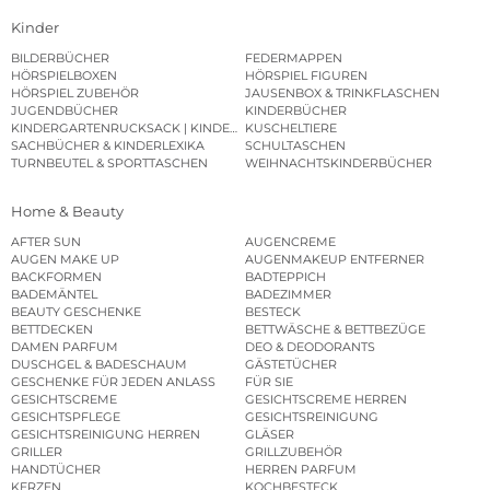
Kinder
BILDERBÜCHER
FEDERMAPPEN
HÖRSPIELBOXEN
HÖRSPIEL FIGUREN
HÖRSPIEL ZUBEHÖR
JAUSENBOX & TRINKFLASCHEN
JUGENDBÜCHER
KINDERBÜCHER
KINDERGARTENRUCKSACK | KINDERGARTENBEUTEL
KUSCHELTIERE
SACHBÜCHER & KINDERLEXIKA
SCHULTASCHEN
TURNBEUTEL & SPORTTASCHEN
WEIHNACHTSKINDERBÜCHER
Home & Beauty
AFTER SUN
AUGENCREME
AUGEN MAKE UP
AUGENMAKEUP ENTFERNER
BACKFORMEN
BADTEPPICH
BADEMÄNTEL
BADEZIMMER
BEAUTY GESCHENKE
BESTECK
BETTDECKEN
BETTWÄSCHE & BETTBEZÜGE
DAMEN PARFUM
DEO & DEODORANTS
DUSCHGEL & BADESCHAUM
GÄSTETÜCHER
GESCHENKE FÜR JEDEN ANLASS
FÜR SIE
GESICHTSCREME
GESICHTSCREME HERREN
GESICHTSPFLEGE
GESICHTSREINIGUNG
GESICHTSREINIGUNG HERREN
GLÄSER
GRILLER
GRILLZUBEHÖR
HANDTÜCHER
HERREN PARFUM
KERZEN
KOCHBESTECK