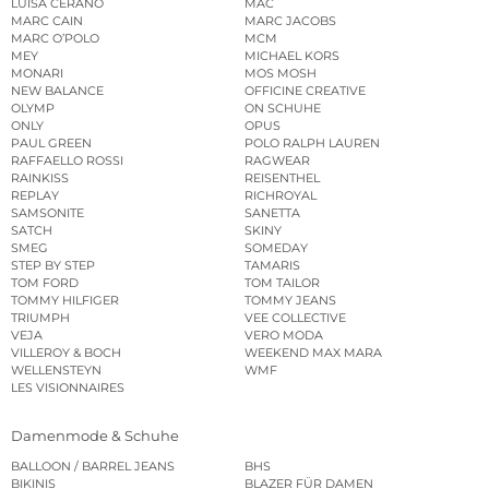
LUISA CERANO
MAC
MARC CAIN
MARC JACOBS
MARC O’POLO
MCM
MEY
MICHAEL KORS
MONARI
MOS MOSH
NEW BALANCE
OFFICINE CREATIVE
OLYMP
ON SCHUHE
ONLY
OPUS
PAUL GREEN
POLO RALPH LAUREN
RAFFAELLO ROSSI
RAGWEAR
RAINKISS
REISENTHEL
REPLAY
RICHROYAL
SAMSONITE
SANETTA
SATCH
SKINY
SMEG
SOMEDAY
STEP BY STEP
TAMARIS
TOM FORD
TOM TAILOR
TOMMY HILFIGER
TOMMY JEANS
TRIUMPH
VEE COLLECTIVE
VEJA
VERO MODA
VILLEROY & BOCH
WEEKEND MAX MARA
WELLENSTEYN
WMF
LES VISIONNAIRES
Damenmode & Schuhe
BALLOON / BARREL JEANS
BHS
BIKINIS
BLAZER FÜR DAMEN