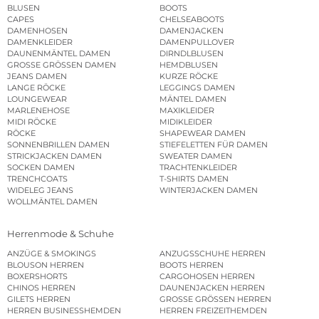
BLUSEN
BOOTS
CAPES
CHELSEABOOTS
DAMENHOSEN
DAMENJACKEN
DAMENKLEIDER
DAMENPULLOVER
DAUNENMÄNTEL DAMEN
DIRNDLBLUSEN
GROSSE GRÖSSEN DAMEN
HEMDBLUSEN
JEANS DAMEN
KURZE RÖCKE
LANGE RÖCKE
LEGGINGS DAMEN
LOUNGEWEAR
MÄNTEL DAMEN
MARLENEHOSE
MAXIKLEIDER
MIDI RÖCKE
MIDIKLEIDER
RÖCKE
SHAPEWEAR DAMEN
SONNENBRILLEN DAMEN
STIEFELETTEN FÜR DAMEN
STRICKJACKEN DAMEN
SWEATER DAMEN
SOCKEN DAMEN
TRACHTENKLEIDER
TRENCHCOATS
T-SHIRTS DAMEN
WIDELEG JEANS
WINTERJACKEN DAMEN
WOLLMÄNTEL DAMEN
Herrenmode & Schuhe
ANZÜGE & SMOKINGS
ANZUGSSCHUHE HERREN
BLOUSON HERREN
BOOTS HERREN
BOXERSHORTS
CARGOHOSEN HERREN
CHINOS HERREN
DAUNENJACKEN HERREN
GILETS HERREN
GROSSE GRÖSSEN HERREN
HERREN BUSINESSHEMDEN
HERREN FREIZEITHEMDEN